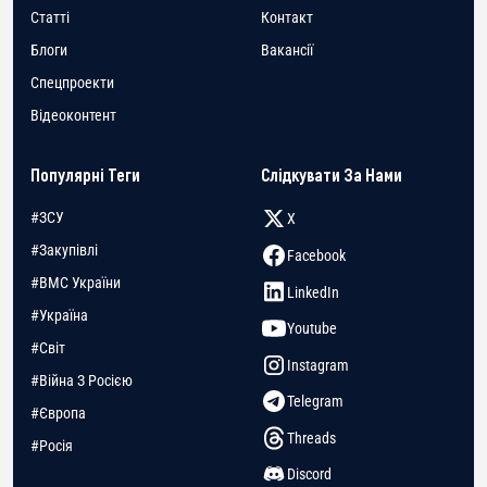
Статті
Контакт
Блоги
Вакансії
Спецпроекти
Відеоконтент
Популярні Теги
Слідкувати За Нами
#ЗСУ
X
#Закупівлі
Facebook
#ВМС України
LinkedIn
#Україна
Youtube
#Світ
Instagram
#Війна З Росією
Telegram
#Європа
Threads
#Росія
Discord