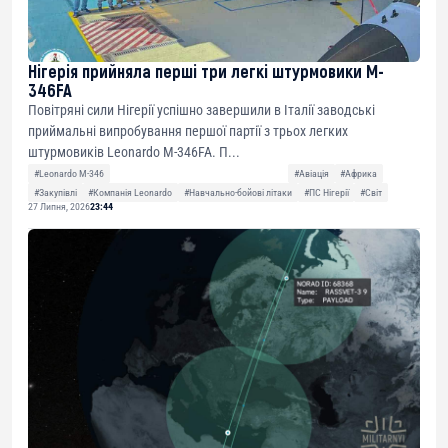
Нігерія прийняла перші три легкі штурмовики M-
346FA
Повітряні сили Нігерії успішно завершили в Італії заводські
приймальні випробування першої партії з трьох легких
штурмовиків Leonardo M-346FA. П...
#Leonardo M-346
#Авіація
#Африка
#Закупівлі
#Компанія Leonardo
#Навчально-бойові літаки
#ПС Нігерії
#Світ
27 Липня, 2026
23:44