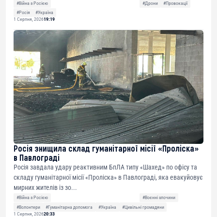
#Війна з Росією
#Дрони
#Провокації
#Росія
#Україна
1 Серпня, 2026
19:19
Росія знищила склад гуманітарної місії «Проліска»
в Павлограді
Росія завдала удару реактивним БпЛА типу «Шахед» по офісу та
складу гуманітарної місії «Проліска» в Павлограді, яка евакуйовує
мирних жителів із зо...
#Війна з Росією
#Воєнні злочини
#Волонтери
#Гуманітарна допомога
#Україна
#Цивільні громадяни
1 Серпня, 2026
20:33