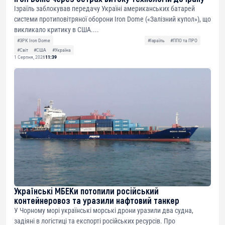
Ізраїль заблокував передачу Україні американських батарей
системи протиповітряної оборони Iron Dome («Залізний купол»), що
викликало критику в США....
#ЗРК Iron Dome
#Ізраїль
#ППО та ПРО
#Світ
#США
#Україна
1 Серпня, 2026
11:39
Українські МБЕКи потопили російський
контейнеровоз та уразили нафтовий танкер
У Чорному морі українські морські дрони уразили два судна,
задіяні в логістиці та експорті російських ресурсів. Про