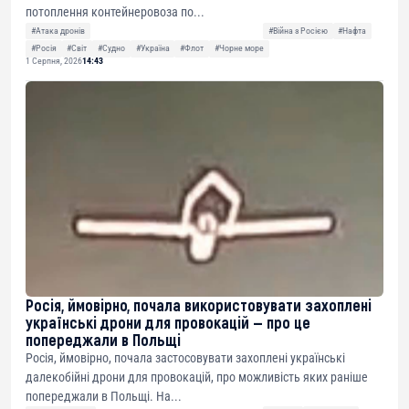
потоплення контейнеровоза по...
#Атака дронів
#Війна з Росією
#Нафта
#Росія
#Світ
#Судно
#Україна
#Флот
#Чорне море
1 Серпня, 2026
14:43
Росія, ймовірно, почала використовувати захоплені
українські дрони для провокацій — про це
попереджали в Польщі
Росія, ймовірно, почала застосовувати захоплені українські
далекобійні дрони для провокацій, про можливість яких раніше
попереджали в Польщі. На...