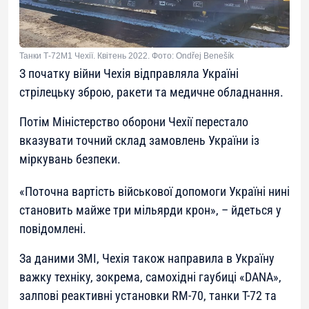
Танки Т-72М1 Чехії. Квітень 2022. Фото: Ondřej Benešík
З початку війни Чехія відправляла Україні
стрілецьку зброю, ракети та медичне обладнання.
Потім Міністерство оборони Чехії перестало
вказувати точний склад замовлень України із
міркувань безпеки.
«
Поточна вартість військової допомоги Україні нині
становить майже три мільярди крон
», – йдеться у
повідомлені.
За даними ЗМІ, Чехія також направила в Україну
важку техніку, зокрема, самохідні гаубиці «DANA»,
залпові реактивні установки RM-70, танки Т-72 та