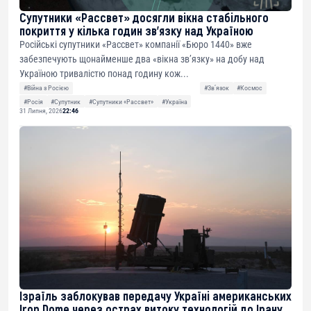
Супутники «Рассвет» досягли вікна стабільного
покриття у кілька годин зв’язку над Україною
Російські супутники «Рассвет» компанії «Бюро 1440» вже
забезпечують щонайменше два «вікна зв’язку» на добу над
Україною тривалістю понад годину кож...
#Війна з Росією
#Звʼязок
#Космос
#Росія
#Супутник
#Супутники «Рассвет»
#Україна
31 Липня, 2026
22:46
Ізраїль заблокував передачу Україні американських
Iron Dome через острах витоку технологій до Ірану