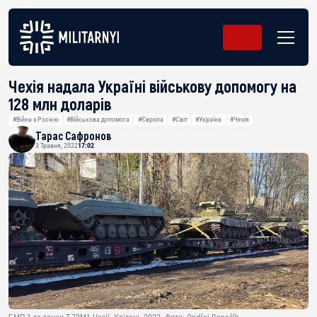
Чехія надала Україні військову допомогу на
128 млн доларів
#Війна з Росією
#Військова допомога
#Європа
#Світ
#Україна
#Чехія
Тарас Сафронов
3 Травня, 2022
17:02