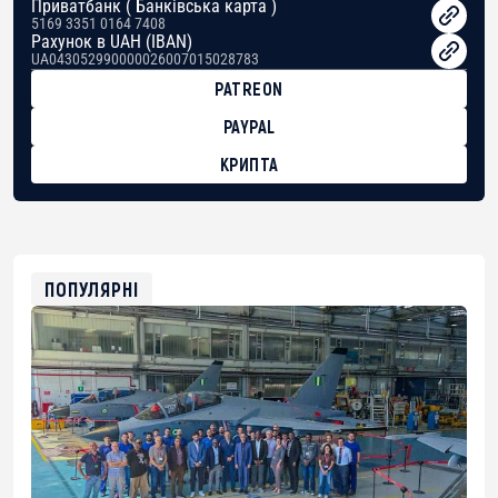
Приватбанк ( Банківська карта )
5169 3351 0164 7408
Рахунок в UAH (IBAN)
UA043052990000026007015028783
PATREON
PAYPAL
КРИПТА
BTC
bc1qg0z99m95fte7kj8faa7h2kvnq92wvc53exe8gm
USDT
0x8676644fA7B6d328310283cAC1065Ae01d97CEe7
ETH
0xfD02863D3289416fcF50975c9DFda13623f97758
ПОПУЛЯРНІ