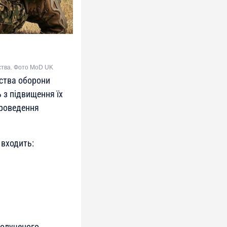
вства. Фото MoD UK
рства оборони
 з підвищення їх
проведення
 входить:
полученого