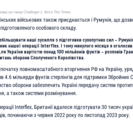
бовці на танку Challnger 2. Фото The Times
їнських військових також приєднається і Румунія, що доз
 підготовленого особового складу.
збільшувати наші зусилля з підготовки сухопутних сил – Румуні
ик нашої операції Interflex. І тому минулого місяця я оголоси
ля України вартістю понад 100 мільйонів фунтів – розповів Гра
итань оборони Сполученого Королівства.
з початку повномасштабного вторгнення РФ на Україну, ур
в 4.6 мільярди фунтів стерлінгів для підтримки Збройних С
рство оборони забезпечить Україні передачу систем протип
я, а також системи розмінування.
ерації Interflex, Британії вдалося підготувати 30 тисяч укр
ів, починаючи з червня 2022 року по листопад 2023 року.