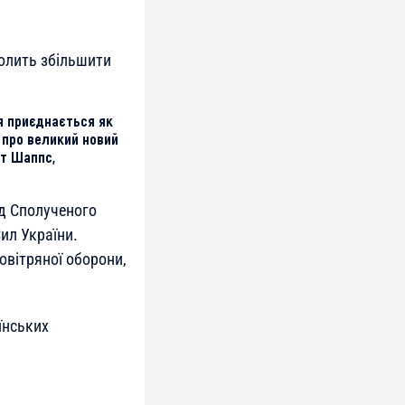
волить збільшити
я приєднається як
в про великий новий
нт Шаппс,
яд Сполученого
ил України.
овітряної оборони,
аїнських