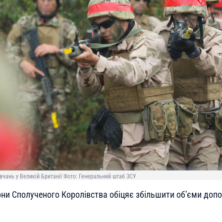
авчань у Великій Британії Фото: Генеральний штаб ЗСУ
они Сполученого Королівства обіцяє збільшити об’єми допо