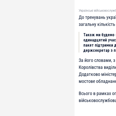
Українські військовослуж
До тренувань укра
загальну кількість
Також ми будемо 
одинадцятий учасн
пакет підтримки д
держсекретар з п
За його словами, 
Королівства виділи
Додатково міністе
мостове обладнанн
Всього в рамках оп
військовослужбовц