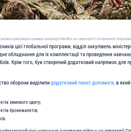
ськовослужбовців в рамках операції Interflex на території Сполученого Королі
ників цієї глобальної програми, відділ закупівель міністе
дне обладнання для їх комплектації та проведення навчань
 боїв. Крім того, був створений додатковий напрямок для 
рство оборони виділили
додатковий пакет допомоги,
в який
ктів зимового одягу;
ктів бронежилетів;
ків.
 наймасштабніші навчання іноземних військ на території С