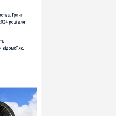
ства, Грант
2024 році для
сть
 відомої як,