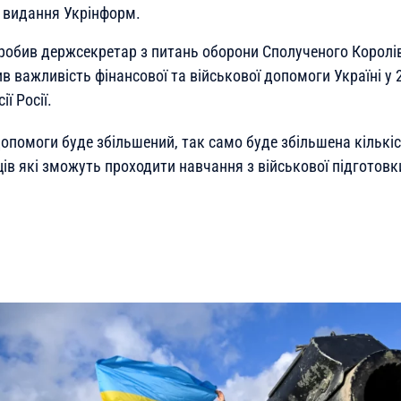
видання Укрінформ.
зробив держсекретар з питань оборони Сполученого Королів
в важливість фінансової та військової допомоги Україні у 
ї Росії.
допомоги буде збільшений, так само буде збільшена кількі
в які зможуть проходити навчання з військової підготовки