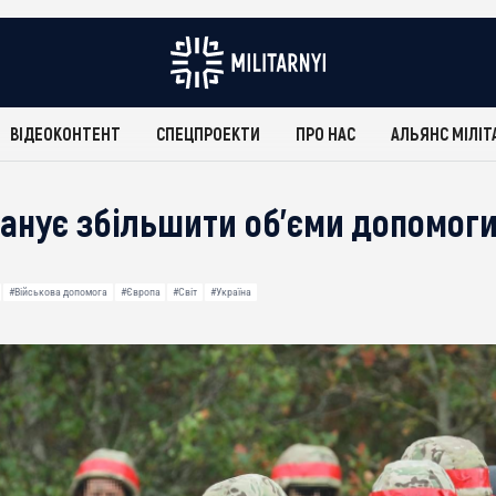
ВІДЕОКОНТЕНТ
СПЕЦПРОЕКТИ
ПРО НАС
АЛЬЯНС МІЛІТ
анує збільшити об’єми допомоги 
#Військова допомога
#Європа
#Світ
#Україна