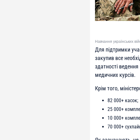
Навчання українських вій
Для підтримки учас
закупив все необхі
здатності ведення
медичних курсів.
Крім того, міністе
82 000+ касок;
25 000+ компле
10 000+ компле
70 000+ сухпай
Як зазначають, це