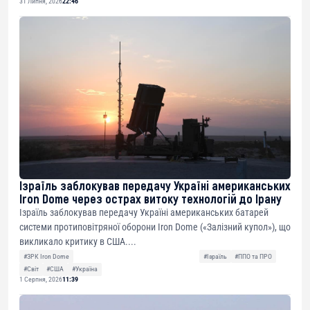
31 Липня, 2026
22:46
Ізраїль заблокував передачу Україні американських
Iron Dome через острах витоку технологій до Ірану
Ізраїль заблокував передачу Україні американських батарей
системи протиповітряної оборони Iron Dome («Залізний купол»), що
викликало критику в США....
#ЗРК Iron Dome
#Ізраїль
#ППО та ПРО
#Світ
#США
#Україна
1 Серпня, 2026
11:39