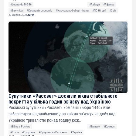
#Leonardo M-346
#Авіація
#Африка
#Закупівлі
#Компанія Leonardo
#Навчально-бойові літаки
#ПС Нігерії
#Світ
27 Липня, 2026
23:44
Супутники «Рассвет» досягли вікна стабільного
покриття у кілька годин зв’язку над Україною
Російські супутники «Рассвет» компанії «Бюро 1440» вже
забезпечують щонайменше два «вікна зв’язку» на добу над
Україною тривалістю понад годину кож...
#Війна з Росією
#Звʼязок
#Космос
#Росія
#Супутник
#Супутники «Рассвет»
#Україна