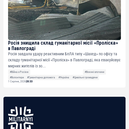
Росія знищила склад гуманітарної місії «Проліска»
в Павлограді
Росія завдала удару реактивним БпЛА типу «Шахед» по офісу та
складу гуманітарної місії «Проліска» в Павлограді, яка евакуйовує
мирних жителів із зо...
#Війна з Росією
#Воєнні злочини
#Волонтери
#Гуманітарна допомога
#Україна
#Цивільні громадяни
1 Серпня, 2026
20:33