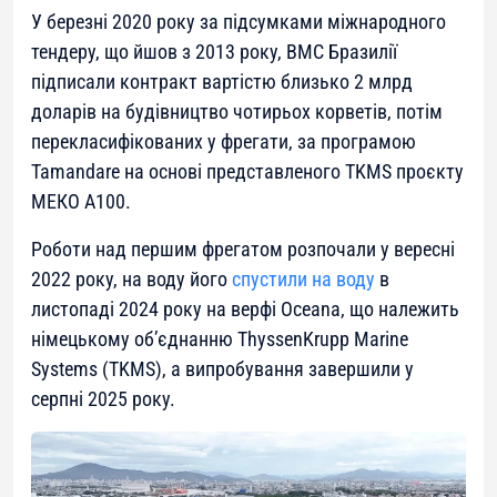
У березні 2020 року за підсумками міжнародного
тендеру, що йшов з 2013 року, ВМС Бразилії
підписали контракт вартістю близько 2 млрд
доларів на будівництво чотирьох корветів, потім
перекласифікованих у фрегати, за програмою
Tamandare на основі представленого TKMS проєкту
МЕКО А100.
Роботи над першим фрегатом розпочали у вересні
2022 року, на воду його
спустили на воду
в
листопаді 2024 року на верфі Oceana, що належить
німецькому об’єднанню ThyssenKrupp Marine
Systems (TKMS), а випробування завершили у
серпні 2025 року.