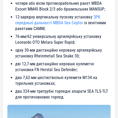
чотири або вісім протикорабельних ракет MBDA
Exocet MM40 Block 2/3 або бразильських MANSUP;
12-зарядну вертикальну пускову установку
ЗРК
середньої дальності MBDA Sea Ceptor
із зенітними
ракетами CAMM;
76-мм/62 універсальну артилерійську установку
Leonardo OTO Melara Super Rapid;
одну 30-мм дистанційно керовану артилерійську
установку Rheinmetall Sea Snake 30;
дві 12,7-мм дистанційно керовані кулеметні
установки FN Herstal Sea Defender;
два 7,62-мм шестиствольні кулемети M134 на
турельних установках;
два 324-мм тритрубні торпедні апарати SEA TLS-TLT
для протичовнових торпед.