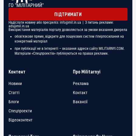
ГО "МІЛІТАРНИЙ"
ПІДТРИМАТИ
Надіслати новину або пресреліз:
info@mil.in.ua
| З питань реклами:
ads@mil.in.ua
Використання матеріалів порталу дозволяється за умови вказання джерела
обов'язкове пряме, відкрите для пошукових систем гіперпосилання на
конкретний матеріал
при публікації не в Інтернеті – вказання адреси сайту MILITARNYI.COM.
Матеріали «Спецпроектів» публікуються на правах реклами.
Контент
Про Militarnyi
Новини
Реклама
Статті
Контакт
Блоги
Вакансії
Спецпроекти
Відеоконтент