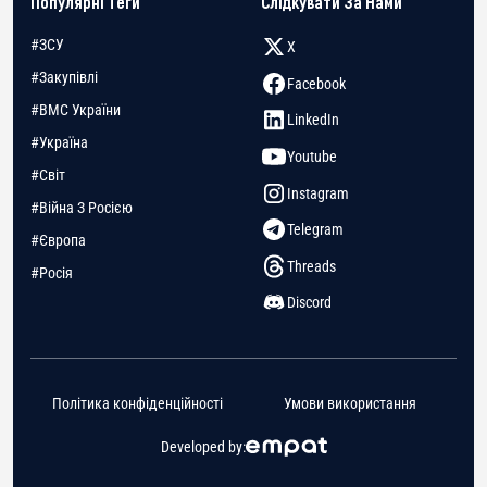
Популярні Теги
Слідкувати За Нами
#ЗСУ
X
#Закупівлі
Facebook
#ВМС України
LinkedIn
#Україна
Youtube
#Світ
Instagram
#Війна З Росією
Telegram
#Європа
Threads
#Росія
Discord
Політика конфіденційності
Умови використання
Developed by: