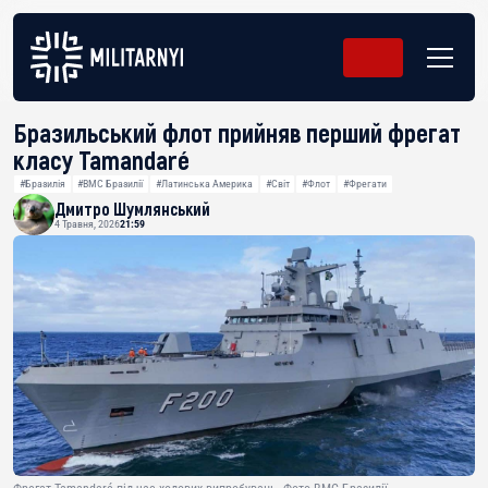
Бразильський флот прийняв перший фрегат
класу Tamandaré
#Бразилія
#ВМС Бразилії
#Латинська Америка
#Світ
#Флот
#Фрегати
Дмитро Шумлянський
4 Травня, 2026
21:59