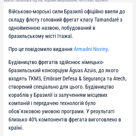
Фрегат Tamandaré під час ходових випробувань. Фото ВМС Бразилії
Військово-морські сили Бразилії офіційно ввели до
складу флоту головний фрегат класу Tamandaré з
однойменною назвою, побудований в
бразильському місті Ітажаї.
Про це повідомило видання
Armadni Noviny
.
Будівництво фрегатів здійснює німецько-
бразильський консорціум Águas Azuis, до якого
входять TKMS, Embraer Defesa & Segurança та Atech,
створений спеціально для цього. Будівництво
кораблів у Бразилії із залученням місцевих
компаній і передачею технологій було
обов’язковою умовою програми. У результаті
близько 40% компонентів фрегата виготовлено в
країні.