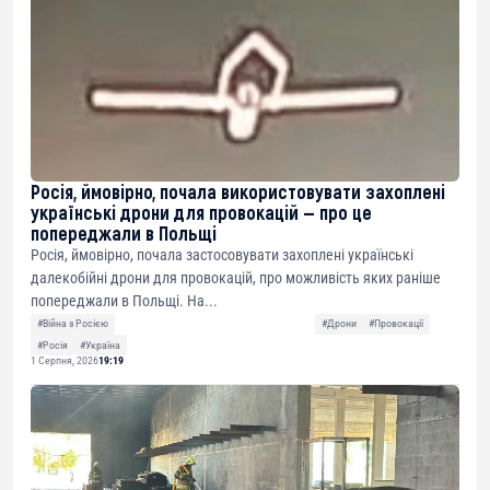
Росія, ймовірно, почала використовувати захоплені
українські дрони для провокацій — про це
попереджали в Польщі
Росія, ймовірно, почала застосовувати захоплені українські
далекобійні дрони для провокацій, про можливість яких раніше
попереджали в Польщі. На...
#Війна з Росією
#Дрони
#Провокації
#Росія
#Україна
1 Серпня, 2026
19:19