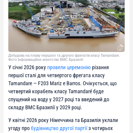
Добудова на плаву першого та другого фрегатів класу Tamandare.
Фото Інформаційне агентство ВМС Бразилії
У січні 2026 року
провели церемонію
різання
першої сталі для четвертого фрегата класу
Tamandare — F203 Mariz e Barros. Очікується, що
четвертий корабель класу Tamandaré буде
спущений на воду у 2027 році та введений до
складу ВМС Бразилії у 2029 році.
У квітні 2026 року Німеччина та Бразилія уклали
угоду про
будівництво другої партії
з чотирьох