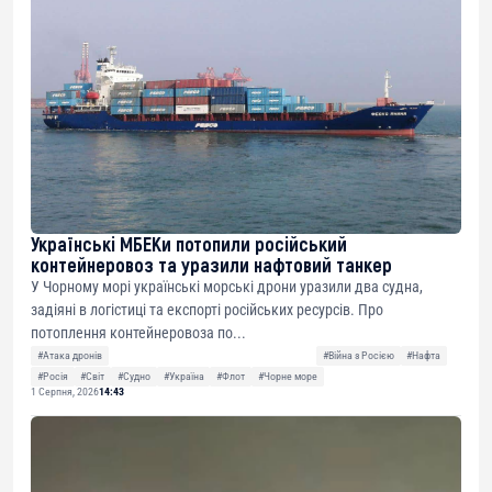
Українські МБЕКи потопили російський
контейнеровоз та уразили нафтовий танкер
У Чорному морі українські морські дрони уразили два судна,
задіяні в логістиці та експорті російських ресурсів. Про
потоплення контейнеровоза по...
#Атака дронів
#Війна з Росією
#Нафта
#Росія
#Світ
#Судно
#Україна
#Флот
#Чорне море
1 Серпня, 2026
14:43