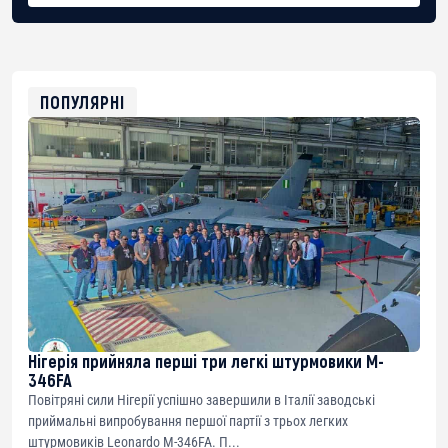
BTC
bc1qg0z99m95fte7kj8faa7h2kvnq92wvc53exe8gm
USDT
0x8676644fA7B6d328310283cAC1065Ae01d97CEe7
ETH
0xfD02863D3289416fcF50975c9DFda13623f97758
ПОПУЛЯРНІ
Нігерія прийняла перші три легкі штурмовики M-
346FA
Повітряні сили Нігерії успішно завершили в Італії заводські
приймальні випробування першої партії з трьох легких
штурмовиків Leonardo M-346FA. П...