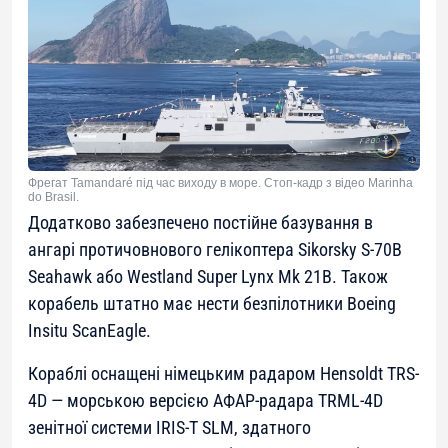
Фрегат Tamandaré під час виходу в море. Стоп-кадр з відео Marinha
do Brasil.
Додатково забезпечено постійне базування в
ангарі протичовнового гелікоптера Sikorsky S-70B
Seahawk або Westland Super Lynx Mk 21B. Також
корабель штатно має нести безпілотники Boeing
Insitu ScanEagle.
Кораблі оснащені німецьким радаром Hensoldt TRS-
4D — морською версією АФАР-радара TRML-4D
зенітної системи IRIS-T SLM, здатного