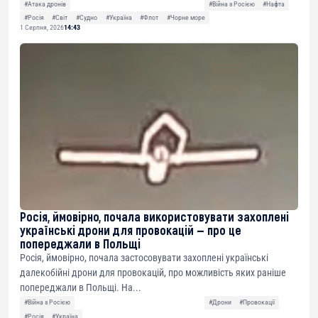
#Атака дронів
#Війна з Росією
#Нафта
#Росія
#Світ
#Судно
#Україна
#Флот
#Чорне море
1 Серпня, 2026
14:43
Росія, ймовірно, почала використовувати захоплені
українські дрони для провокацій — про це
попереджали в Польщі
Росія, ймовірно, почала застосовувати захоплені українські
далекобійні дрони для провокацій, про можливість яких раніше
попереджали в Польщі. На...
#Війна з Росією
#Дрони
#Провокації
#Росія
#Україна