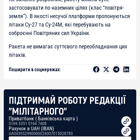
застосовувати по наземних цілях (клас “повітря-
земля”). В якості несучої платформи пропонуються
літаки Су-27 та Су-24М, які перебувають на
озброєнні Повітряних сил України.
Ракета не вимагає суттєвого переобладнання цих
літаків.
Поширити в соцмережах:
ПІДТРИМАЙ РОБОТУ РЕДАКЦІЇ
"МІЛІТАРНОГО"
Приватбанк ( Банківська карта )
5169 3351 0164 7408
Рахунок в UAH (IBAN)
UA043052990000026007015028783