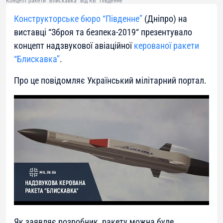
Концепт ракети "Блискавка" від КБ "Південне"
Конструкторське бюро “Південне”
(Дніпро) на
виставці “Зброя та безпека-2019“ презентувало
концепт надзвукової авіаційної
керованої ракети
“Блискавка”
.
Про це повідомляє Український мілітарний портал.
Як заявляє розробник, ракету можна буле