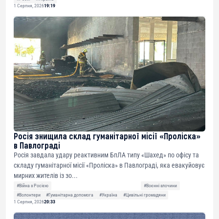
1 Серпня, 2026
19:19
Росія знищила склад гуманітарної місії «Проліска»
в Павлограді
Росія завдала удару реактивним БпЛА типу «Шахед» по офісу та
складу гуманітарної місії «Проліска» в Павлограді, яка евакуйовує
мирних жителів із зо...
#Війна з Росією
#Воєнні злочини
#Волонтери
#Гуманітарна допомога
#Україна
#Цивільні громадяни
1 Серпня, 2026
20:33