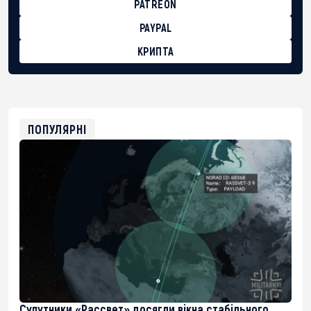
PATREON
PAYPAL
КРИПТА
BTC
bc1qg0z99m95fte7kj8faa7h2kvnq92wvc53exe8gm
USDT
0x8676644fA7B6d328310283cAC1065Ae01d97CEe7
ETH
0xfD02863D3289416fcF50975c9DFda13623f97758
ПОПУЛЯРНІ
Супутники «Рассвет» досягли вікна стабільного