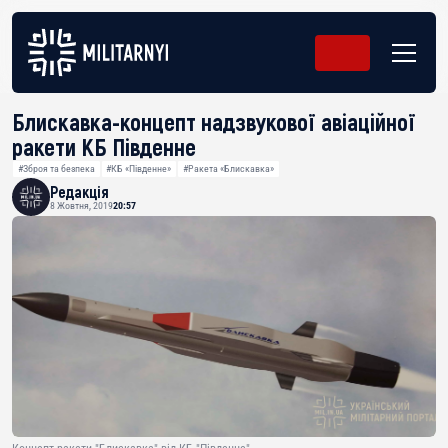
Блискавка-концепт надзвукової авіаційної
ракети КБ Південне
#Зброя та безпека
#КБ «Південне»
#Ракета «Блискавка»
Редакція
8 Жовтня, 2019
20:57