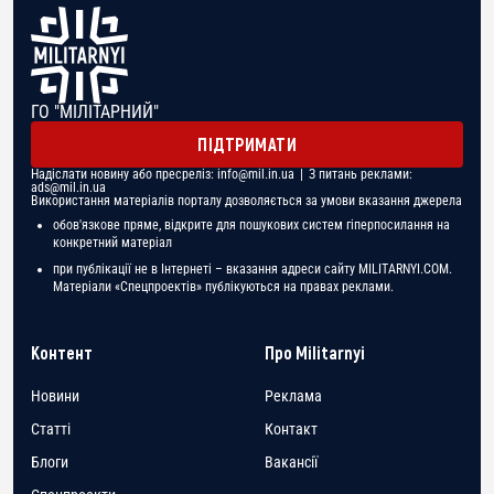
ГО "МІЛІТАРНИЙ"
ПІДТРИМАТИ
Надіслати новину або пресреліз:
info@mil.in.ua
| З питань реклами:
ads@mil.in.ua
Використання матеріалів порталу дозволяється за умови вказання джерела
обов'язкове пряме, відкрите для пошукових систем гіперпосилання на
конкретний матеріал
при публікації не в Інтернеті – вказання адреси сайту MILITARNYI.COM.
Матеріали «Спецпроектів» публікуються на правах реклами.
Контент
Про Militarnyi
Новини
Реклама
Статті
Контакт
Блоги
Вакансії