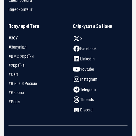
Спецпроекти
Відеоконтент
Популярні Теги
Слідкувати За Нами
#ЗСУ
X
#Закупівлі
Facebook
#ВМС України
LinkedIn
#Україна
Youtube
#Світ
Instagram
#Війна З Росією
Telegram
#Європа
Threads
#Росія
Discord