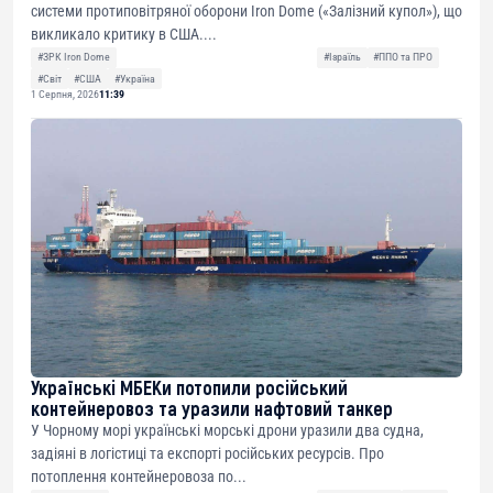
системи протиповітряної оборони Iron Dome («Залізний купол»), що
викликало критику в США....
#ЗРК Iron Dome
#Ізраїль
#ППО та ПРО
#Світ
#США
#Україна
1 Серпня, 2026
11:39
Українські МБЕКи потопили російський
контейнеровоз та уразили нафтовий танкер
У Чорному морі українські морські дрони уразили два судна,
задіяні в логістиці та експорті російських ресурсів. Про
потоплення контейнеровоза по...