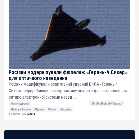
Росіяни модернізували фюзеляж «Герань-4 Сикер»
для оптичного наведення
Росіяни модифікували реактивний ударний БпЛА «Герань-4
Сикер», переробивши носову частину апарата для встановлення
оптико-електронної системи навед...
#Атака дронів
#БпЛА Shahed/«Герань»
#Війна з Росією
#Дрони
#Росія
#Україна
1 Серпня, 2026
22:16