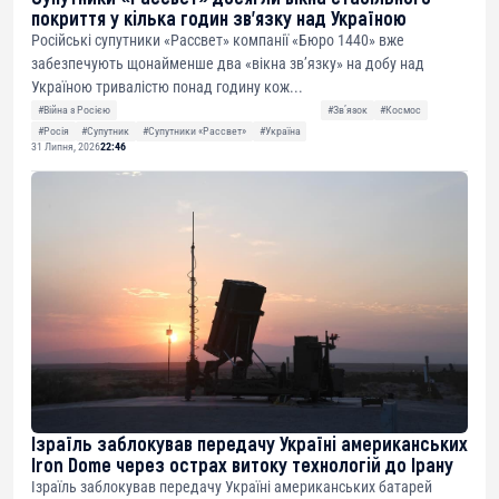
покриття у кілька годин зв’язку над Україною
Російські супутники «Рассвет» компанії «Бюро 1440» вже
забезпечують щонайменше два «вікна зв’язку» на добу над
Україною тривалістю понад годину кож...
#Війна з Росією
#Звʼязок
#Космос
#Росія
#Супутник
#Супутники «Рассвет»
#Україна
31 Липня, 2026
22:46
Ізраїль заблокував передачу Україні американських
Iron Dome через острах витоку технологій до Ірану
Ізраїль заблокував передачу Україні американських батарей