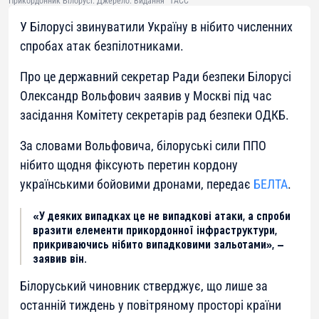
Прикордонник Білорусі. Джерело: Видання "ТАСС"
У Білорусі звинуватили Україну в нібито численних
спробах атак безпілотниками.
Про це державний секретар Ради безпеки Білорусі
Олександр Вольфович заявив у Москві під час
засідання Комітету секретарів рад безпеки ОДКБ.
За словами Вольфовича, білоруські сили ППО
нібито щодня фіксують перетин кордону
українськими бойовими дронами, передає
БЕЛТА
.
«У деяких випадках це не випадкові атаки, а спроби
вразити елементи прикордонної інфраструктури,
прикриваючись нібито випадковими зальотами», —
заявив він.
Білоруський чиновник стверджує, що лише за
останній тиждень у повітряному просторі країни