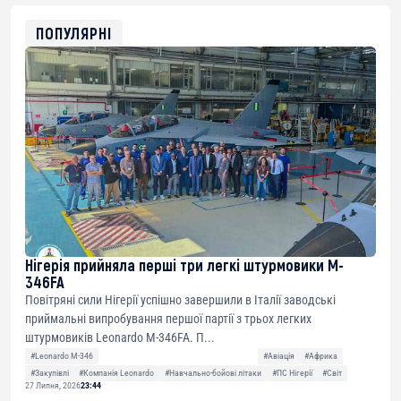
ETH
0xfD02863D3289416fcF50975c9DFda13623f97758
ПОПУЛЯРНІ
Нігерія прийняла перші три легкі штурмовики M-
346FA
Повітряні сили Нігерії успішно завершили в Італії заводські
приймальні випробування першої партії з трьох легких
штурмовиків Leonardo M-346FA. П...
#Leonardo M-346
#Авіація
#Африка
#Закупівлі
#Компанія Leonardo
#Навчально-бойові літаки
#ПС Нігерії
#Світ
27 Липня, 2026
23:44