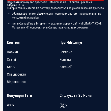
Надіслати новину або пресреліз:
info@mil.in.ua
| З питань реклами:
ads@mil.in.ua
Використання матеріалів порталу дозволяється за умови вказання джерела
обов'язкове пряме, відкрите для пошукових систем гіперпосилання на
конкретний матеріал
при публікації не в Інтернеті – вказання адреси сайту MILITARNYI.COM.
Матеріали «Спецпроектів» публікуються на правах реклами.
Контент
Про Militarnyi
Новини
Реклама
Статті
Контакт
Блоги
Вакансії
Спецпроекти
Відеоконтент
Популярні Теги
Слідкувати За Нами
#ЗСУ
X