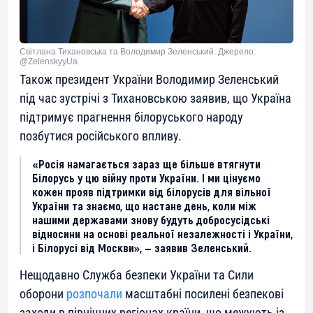
Світлана Тихановська та Володимир Зеленський. Джерело:
@ZelenskyyUa
Також президент України Володимир Зеленський
під час зустрічі з Тихановською заявив, що Україна
підтримує прагнення білоруського народу
позбутися російського впливу.
«Росія намагається зараз ще більше втягнути
Білорусь у цю війну проти України. І ми цінуємо
кожен прояв підтримки від білорусів для вільної
України та знаємо, що настане день, коли між
нашими державами знову будуть добросусідські
відносини на основі реальної незалежності і України,
і Білорусі від Москви», — заявив Зеленський.
Нещодавно Служба безпеки України та Сили
оборони
розпочали
масштабні посилені безпекові
заходи в північних регіонах країни, що межують із