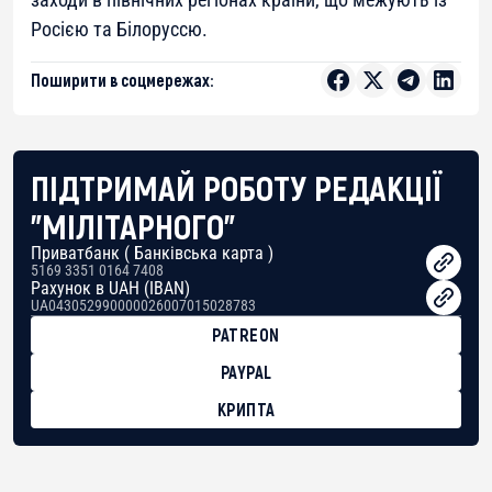
Росією та Білоруссю.
Поширити в соцмережах:
ПІДТРИМАЙ РОБОТУ РЕДАКЦІЇ
"МІЛІТАРНОГО"
Приватбанк ( Банківська карта )
5169 3351 0164 7408
Рахунок в UAH (IBAN)
UA043052990000026007015028783
PATREON
PAYPAL
КРИПТА
BTC
bc1qg0z99m95fte7kj8faa7h2kvnq92wvc53exe8gm
USDT
0x8676644fA7B6d328310283cAC1065Ae01d97CEe7