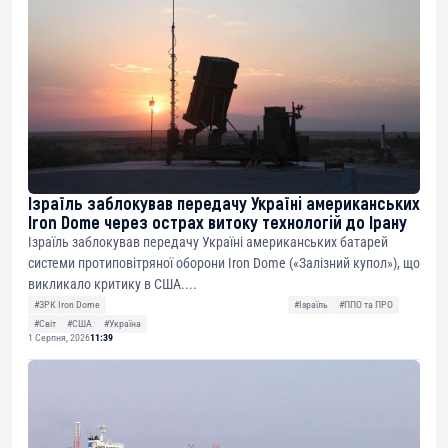
Ізраїль заблокував передачу Україні американських
Iron Dome через острах витоку технологій до Ірану
Ізраїль заблокував передачу Україні американських батарей
системи протиповітряної оборони Iron Dome («Залізний купол»), що
викликало критику в США....
#ЗРК Iron Dome
#Ізраїль
#ППО та ПРО
#Світ
#США
#Україна
1 Серпня, 2026
11:39