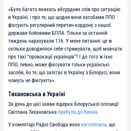
«Було багато якихось абсурдних слів про ситуацію
в Україні, і про те, що щодня вони засобами ППО
фіксують регулярний перетин кордону з нашої
держави бойовими БПЛА. Тільки за останній
тиждень нарахували 116. У мене питання: це ж
скільки доводилося себе стримувати, щоб мовчати
про такі “провокації українців”? І до того ж їхнє
ППО, певно, може фіксувати тільки українські
засоби, бо те, що залітає в Україну з Білорусі, вони
чомусь не фіксують».
Тихановська в Україні
За день до цієї заяви лідерка білоруської опозиції
Світлана Тихановська
прибула до Києва
.
У коментарі Радіо Свобода вона
наголосила
, що