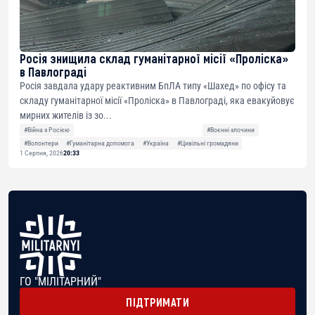
Росія знищила склад гуманітарної місії «Проліска»
в Павлограді
Росія завдала удару реактивним БпЛА типу «Шахед» по офісу та
складу гуманітарної місії «Проліска» в Павлограді, яка евакуйовує
мирних жителів із зо...
#Війна з Росією
#Воєнні злочини
#Волонтери
#Гуманітарна допомога
#Україна
#Цивільні громадяни
1 Серпня, 2026
20:33
ГО "МІЛІТАРНИЙ"
ПІДТРИМАТИ