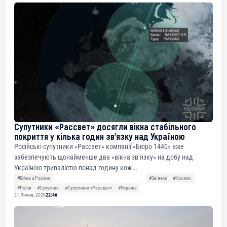
Супутники «Рассвет» досягли вікна стабільного
покриття у кілька годин зв’язку над Україною
Російські супутники «Рассвет» компанії «Бюро 1440» вже
забезпечують щонайменше два «вікна зв’язку» на добу над
Україною тривалістю понад годину кож...
#Війна з Росією
#Звʼязок
#Космос
#Росія
#Супутник
#Супутники «Рассвет»
#Україна
31 Липня, 2026
22:46