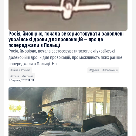
Росія, ймовірно, почала використовувати захоплені
українські дрони для провокацій — про це
попереджали в Польщі
Росія, ймовірно, почала застосовувати захоплені українські
далекобійні дрони для провокацій, про можливість яких раніше
попереджали в Польщі. На...
#Війна з Росією
#Дрони
#Провокації
#Росія
#Україна
1 Серпня, 2026
19:19