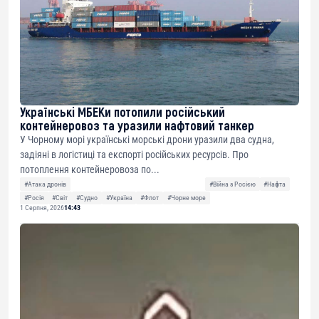
Українські МБЕКи потопили російський
контейнеровоз та уразили нафтовий танкер
У Чорному морі українські морські дрони уразили два судна,
задіяні в логістиці та експорті російських ресурсів. Про
потоплення контейнеровоза по...
#Атака дронів
#Війна з Росією
#Нафта
#Росія
#Світ
#Судно
#Україна
#Флот
#Чорне море
1 Серпня, 2026
14:43