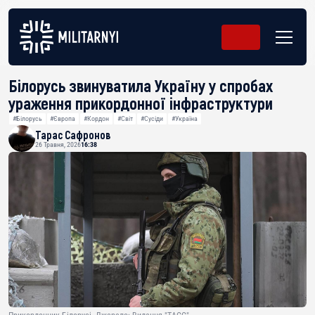
Білорусь звинуватила Україну у спробах
ураження прикордонної інфраструктури
#Білорусь
#Європа
#Кордон
#Світ
#Сусіди
#Україна
Тарас Сафронов
26 Травня, 2026
16:38