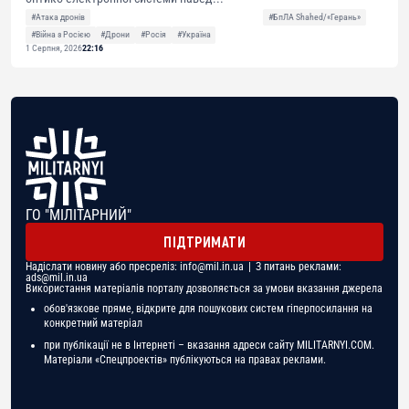
#Атака дронів
#БпЛА Shahed/«Герань»
#Війна з Росією
#Дрони
#Росія
#Україна
1 Серпня, 2026
22:16
ГО "МІЛІТАРНИЙ"
ПІДТРИМАТИ
Надіслати новину або пресреліз:
info@mil.in.ua
| З питань реклами:
ads@mil.in.ua
Використання матеріалів порталу дозволяється за умови вказання джерела
обов'язкове пряме, відкрите для пошукових систем гіперпосилання на
конкретний матеріал
при публікації не в Інтернеті – вказання адреси сайту MILITARNYI.COM.
Матеріали «Спецпроектів» публікуються на правах реклами.