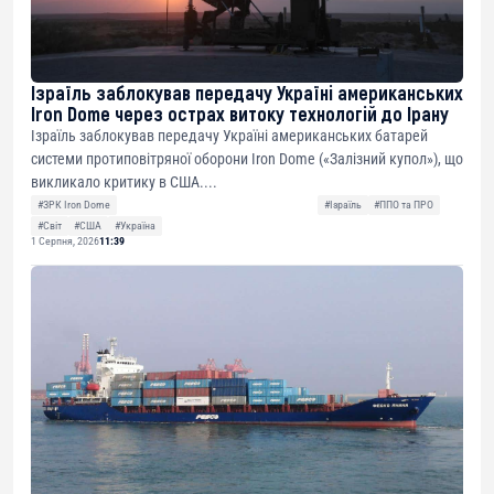
Ізраїль заблокував передачу Україні американських
Iron Dome через острах витоку технологій до Ірану
Ізраїль заблокував передачу Україні американських батарей
системи протиповітряної оборони Iron Dome («Залізний купол»), що
викликало критику в США....
#ЗРК Iron Dome
#Ізраїль
#ППО та ПРО
#Світ
#США
#Україна
1 Серпня, 2026
11:39