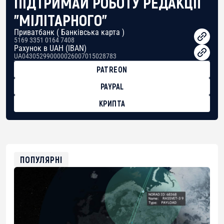
ПІДТРИМАЙ РОБОТУ РЕДАКЦІЇ
"МІЛІТАРНОГО"
Приватбанк ( Банківська карта )
5169 3351 0164 7408
Рахунок в UAH (IBAN)
UA043052990000026007015028783
PATREON
PAYPAL
КРИПТА
BTC
bc1qg0z99m95fte7kj8faa7h2kvnq92wvc53exe8gm
USDT
0x8676644fA7B6d328310283cAC1065Ae01d97CEe7
ETH
0xfD02863D3289416fcF50975c9DFda13623f97758
ПОПУЛЯРНІ