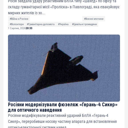
Росія завдала удару реактивним БпЛА типу «Шахед» по офісу та
складу гуманітарної місії «Проліска» в Павлограді, яка евакуйовує
мирних жителів із зо...
#Війна з Росією
#Воєнні злочини
#Волонтери
#Гуманітарна допомога
#Україна
#Цивільні громадяни
1 Серпня, 2026
20:33
Росіяни модернізували фюзеляж «Герань-4 Сикер»
для оптичного наведення
Росіяни модифікували реактивний ударний БпЛА «Герань-4
Сикер», переробивши носову частину апарата для встановлення
оптико-електронної системи навед...