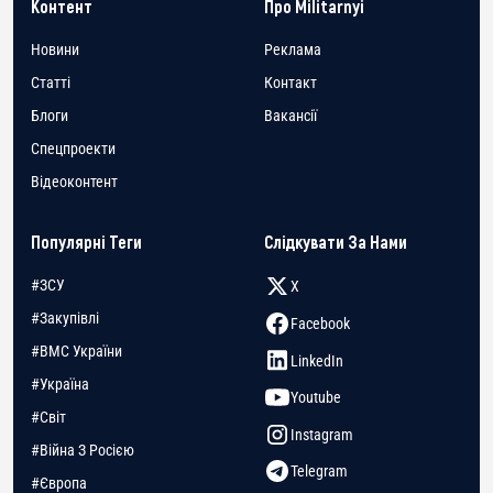
Контент
Про Militarnyi
Новини
Реклама
Статті
Контакт
Блоги
Вакансії
Спецпроекти
Відеоконтент
Популярні Теги
Слідкувати За Нами
#ЗСУ
X
#Закупівлі
Facebook
#ВМС України
LinkedIn
#Україна
Youtube
#Світ
Instagram
#Війна З Росією
Telegram
#Європа