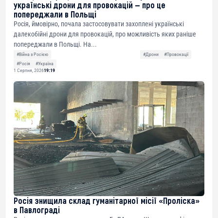
українські дрони для провокацій — про це
попереджали в Польщі
Росія, ймовірно, почала застосовувати захоплені українські
далекобійні дрони для провокацій, про можливість яких раніше
попереджали в Польщі. На...
#Війна з Росією
#Дрони
#Провокації
#Росія
#Україна
1 Серпня, 2026
19:19
Росія знищила склад гуманітарної місії «Проліска»
в Павлограді