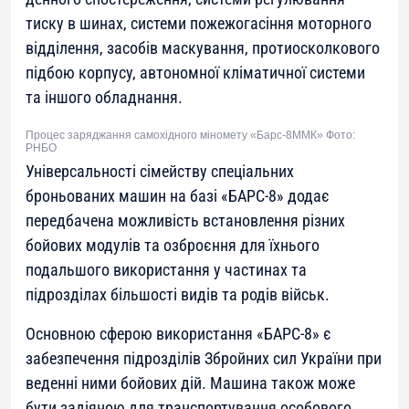
тиску в шинах, системи пожежогасіння моторного
відділення, засобів маскування, протиосколкового
підбою корпусу, автономної кліматичної системи
та іншого обладнання.
Процес заряджання самохідного міномету «Барс-8ММК» Фото:
РНБО
Універсальності сімейству спеціальних
броньованих машин на базі «БАРС-8» додає
передбачена можливість встановлення різних
бойових модулів та озброєння для їхнього
подальшого використання у частинах та
підрозділах більшості видів та родів військ.
Основною сферою використання «БАРС-8» є
забезпечення підрозділів Збройних сил України при
веденні ними бойових дій. Машина також може
бути задіяною для транспортування особового