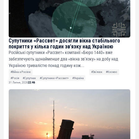
Супутники «Рассвет» досягли вікна стабільного
покриття у кілька годин зв’язку над Україною
Російські супутники «Рассвет» компанії «Бюро 1440» вже
забезпечують щонайменше два «вікна зв’язку» на добу над
Україною тривалістю понад годину кож...
#Війна з Росією
#Звʼязок
#Космос
#Росія
#Супутник
#Супутники «Рассвет»
#Україна
31 Липня, 2026
22:46