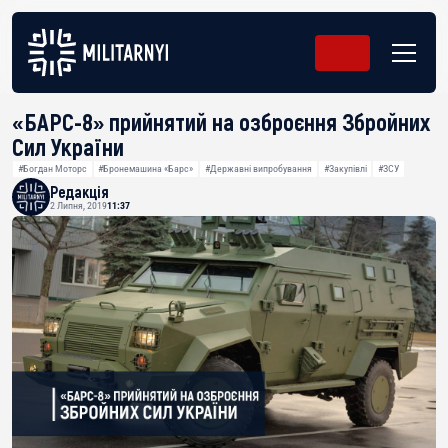
«БАРС-8» прийнятий на озброєння Збройних
Сил України
#Богдан Моторс
#Бронемашина «Барс»
#Державні випробування
#Закупівлі
#ЗСУ
Редакція
2 Липня, 2019
11:37