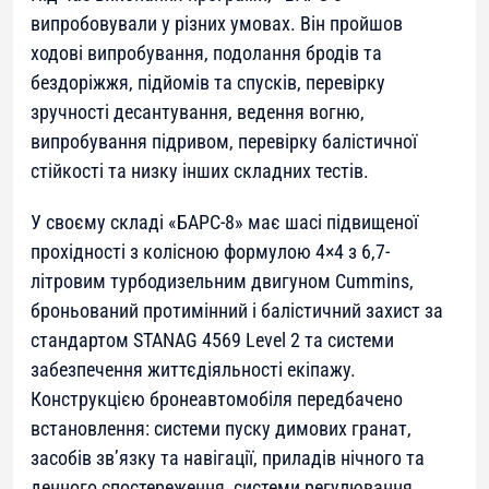
випробовували у різних умовах. Він пройшов
ходові випробування, подолання бродів та
бездоріжжя, підйомів та спусків, перевірку
зручності десантування, ведення вогню,
випробування підривом, перевірку балістичної
стійкості та низку інших складних тестів.
У своєму складі «БАРС-8» має шасі підвищеної
прохідності з колісною формулою 4×4 з 6,7-
літровим турбодизельним двигуном Cummins,
броньований протимінний і балістичний захист за
стандартом STANAG 4569 Level 2 та системи
забезпечення життєдіяльності екіпажу.
Конструкцією бронеавтомобіля передбачено
встановлення: системи пуску димових гранат,
засобів зв’язку та навігації, приладів нічного та
денного спостереження, системи регулювання