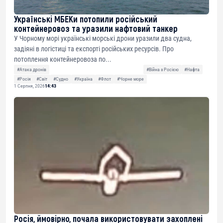
Українські МБЕКи потопили російський
контейнеровоз та уразили нафтовий танкер
У Чорному морі українські морські дрони уразили два судна,
задіяні в логістиці та експорті російських ресурсів. Про
потоплення контейнеровоза по...
#Атака дронів
#Війна з Росією
#Нафта
#Росія
#Світ
#Судно
#Україна
#Флот
#Чорне море
1 Серпня, 2026
14:43
Росія, ймовірно, почала використовувати захоплені