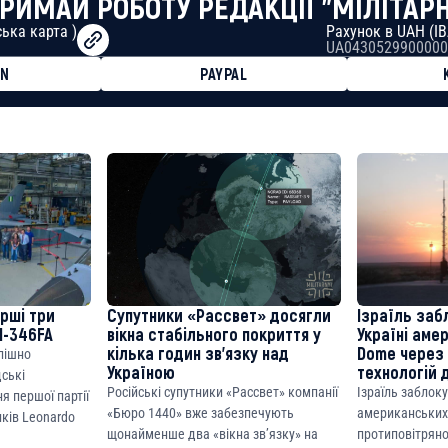
РИМАЙ РОБОТУ РЕДАКЦІЇ "МІЛІТАР
ька карта )
Рахунок в UAH (I
UA0430529900000
ON
PAYPAL
8faa7h2kvnq92wvc53exe8gm
8310283cAC1065Ae01d97CEe7
cF50975c9DFda13623f97758
ерші три
Супутники «Рассвет» досягли
Ізраїль заб
M-346FA
вікна стабільного покриття у
Україні аме
кілька годин зв’язку над
Dome через 
спішно
Україною
технологій 
дські
Російські супутники «Рассвет» компанії
Ізраїль заблок
я першої партії
«Бюро 1440» вже забезпечують
американських
ків Leonardo
щонайменше два «вікна зв’язку» на
протиповітряно