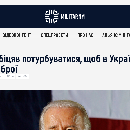
ВІДЕОКОНТЕНТ
СПЕЦПРОЕКТИ
ПРО НАС
АЛЬЯНС МІЛІТ
біцяв потурбуватися, щоб в Укра
зброї
ога
#США
#Україна