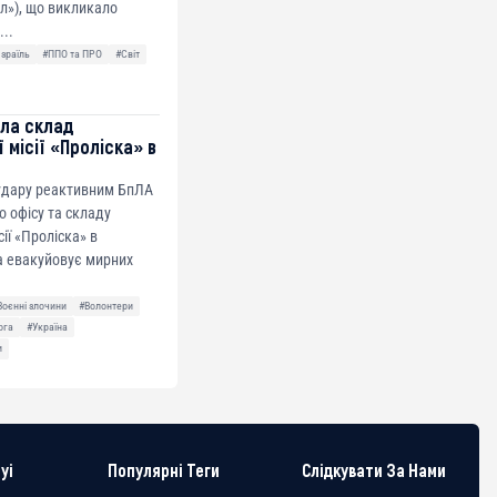
ол»), що викликало
...
Ізраїль
#ППО та ПРО
#Світ
ила склад
 місії «Проліска» в
 удару реактивним БпЛА
о офісу та складу
сії «Проліска» в
а евакуйовує мирних
Воєнні злочини
#Волонтери
ога
#Україна
и
yi
Популярні Теги
Слідкувати За Нами