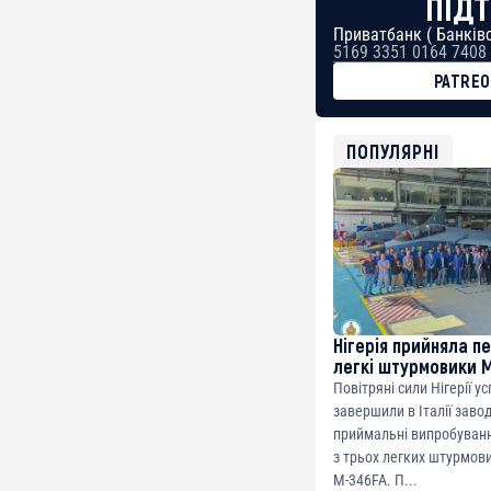
ПІДТ
Приватбанк ( Банківс
5169 3351 0164 7408
PATRE
BTC
bc1qg0z99m95fte7kj
USDT
ПОПУЛЯРНІ
0x8676644fA7B6d32
ETH
0xfD02863D3289416f
Нігерія прийняла п
легкі штурмовики 
Повітряні сили Нігерії у
завершили в Італії заво
приймальні випробуванн
з трьох легких штурмови
M-346FA. П...