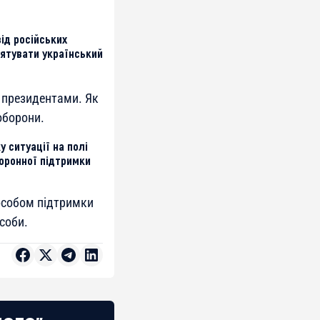
ід російських
рятувати український
 президентами. Як
оборони.
 ситуації на полі
оронної підтримки
особом підтримки
соби.