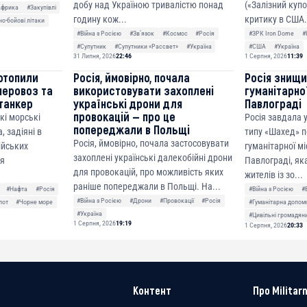
добу над Україною тривалістю понад
(«Залізний куп
Африка
#Закупівлі
годину кож...
критику в США.
о-бойові літаки
#Війна з Росією
#Звʼязок
#Космос
#Росія
#ЗРК Iron Dome
#
#Супутник
#Супутники «Рассвет»
#Україна
#США
#Україна
31 Липня, 2026
22:46
1 Серпня, 2026
11:39
отопили
Росія, ймовірно, почала
Росія знищ
неровоз та
використовувати захоплені
гуманітарної
танкер
українські дрони для
Павлограді
провокацій — про це
кі морські
Росія завдала
попереджали в Польщі
, задіяні в
типу «Шахед» п
Росія, ймовірно, почала застосовувати
сійських
гуманітарної мі
захоплені українські далекобійні дрони
ня
Павлограді, як
для провокацій, про можливість яких
жителів із зо...
раніше попереджали в Польщі. На...
#Нафта
#Росія
#Війна з Росією
#
#Війна з Росією
#Дрони
#Провокації
#Росія
лот
#Чорне море
#Гуманітарна допом
#Україна
#Цивільні громадян
1 Серпня, 2026
19:19
1 Серпня, 2026
20:33
Контент
Про Militarn