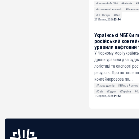
#Leonardo M-346
#Авіація
#
#Компанія Leonardo
#Навчальн
#ПС Нігерії
#Світ
27 Липня, 2026
23:44
Українські МБЕКи п
російський контей
уразили нафтовий 
У Чорному морі українсь
дрони уразили два судна
логістиці та експорті ро
ресурсів. Про потоплен
контейнеровоза по...
#Атака дронів
#Війна з Росією
#Світ
#Судно
#Україна
#Ф
1 Серпня, 2026
14:43