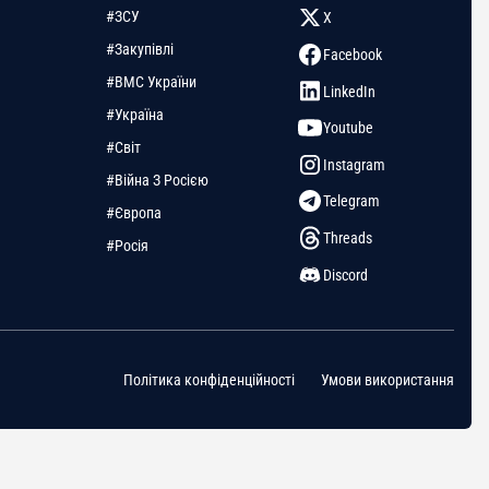
#ЗСУ
X
#Закупівлі
Facebook
#ВМС України
LinkedIn
#Україна
Youtube
#Світ
Instagram
#Війна З Росією
Telegram
#Європа
Threads
#Росія
Discord
Політика конфіденційності
Умови використання