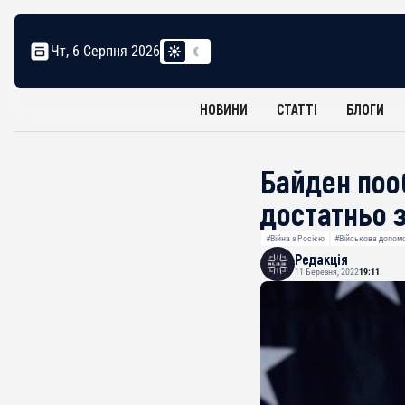
Чт, 6 Серпня 2026
НОВИНИ
СТАТТІ
БЛОГИ
Байден поо
достатньо 
#Війна з Росією
#Військова допом
Редакція
11 Березня, 2022
19:11