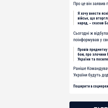
Про це він заявив 
Я хочу внести ясн
військ, що вторгл
народ, – сказав Б
Сьогодні ж відбул
поінформував у св
Провів предметну
бою, про злочини
України та посиле
Раніше Командувач
України будуть дод
Поширити в соцмереж