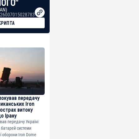
НОГО"
BAN)
26007015028783
КРИПТА
локував передачу
риканських Iron
острах витоку
до Ірану
ував передачу Україні
 батарей системи
ї оборони Iron Dome