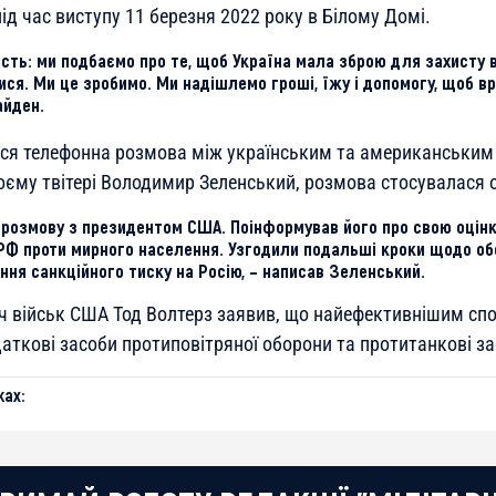
під час виступу 11 березня 2022 року в Білому Домі.
ість: ми подбаємо про те, щоб Україна мала зброю для захисту в
ися. Ми це зробимо. Ми надішлемо гроші, їжу і допомогу, щоб в
айден.
ася телефонна розмова між українським та американським
оєму твітері Володимир Зеленський, розмова стосувалася 
 розмову з президентом США. Поінформував його про свою оцінку
 РФ проти мирного населення. Узгодили подальші кроки щодо об
ння санкційного тиску на Росію, – написав Зеленський.
 військ США Тод Волтерз заявив, що найефективнішим сп
аткові засоби протиповітряної оборони та протитанкові за
ах: