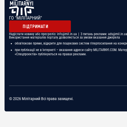
ГО "МІЛІТАРНИЙ"
ПІДТРИМАТИ
Надіслати новину або пресреліз:
info@mil.in.ua
| З питань реклами:
ads@mil.in.u
Використання матеріалів порталу дозволяється за умови вказання джерела
обов'язкове пряме, відкрите для пошукових систем гіперпосилання на конкр
при публікації не в Інтернеті – вказання адреси сайту MILITARNYI.COM. Мате
«Спецпроектів» публікуються на правах реклами.
© 2026 Мілітарний Всі права захищені.