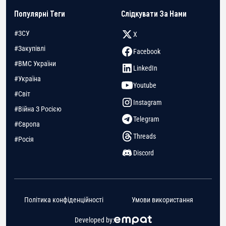
Популярні Теги
Слідкувати За Нами
#ЗСУ
X
#Закупівлі
Facebook
#ВМС України
LinkedIn
#Україна
Youtube
#Світ
Instagram
#Війна З Росією
Telegram
#Європа
Threads
#Росія
Discord
Політика конфіденційності
Умови використання
Developed by: