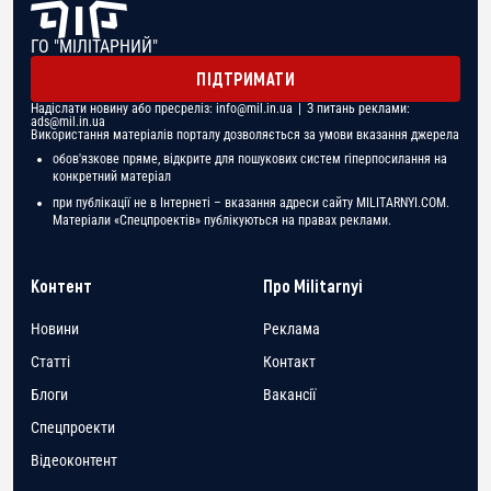
ГО "МІЛІТАРНИЙ"
ПІДТРИМАТИ
Надіслати новину або пресреліз:
info@mil.in.ua
| З питань реклами:
ads@mil.in.ua
Використання матеріалів порталу дозволяється за умови вказання джерела
обов'язкове пряме, відкрите для пошукових систем гіперпосилання на
конкретний матеріал
при публікації не в Інтернеті – вказання адреси сайту MILITARNYI.COM.
Матеріали «Спецпроектів» публікуються на правах реклами.
Контент
Про Militarnyi
Новини
Реклама
Статті
Контакт
Блоги
Вакансії
Спецпроекти
Відеоконтент