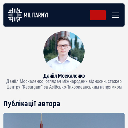
Данііл Москаленко
Данііл Москаленко, оглядач міжнародних відносин, стажер
Центру "Resurgam" за Азійсько-Тихоокеанським напрямком
Публікації автора