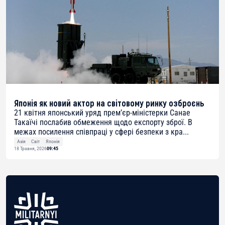
Японія як новий актор на світовому ринку озброєнь
21 квітня японський уряд прем’єр-міністерки Санае
Такаїчі послабив обмеження щодо експорту зброї. В
межах посилення співпраці у сфері безпеки з кра...
Азія
Світ
Японія
18 Травня, 2026
09:45