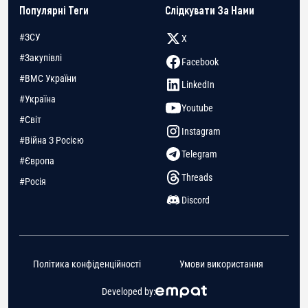
Популярні Теги
Слідкувати За Нами
#ЗСУ
X
#Закупівлі
Facebook
#ВМС України
LinkedIn
#Україна
Youtube
#Світ
Instagram
#Війна З Росією
Telegram
#Європа
Threads
#Росія
Discord
Політика конфіденційності
Умови використання
Developed by: