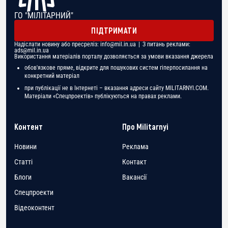
ГО "МІЛІТАРНИЙ"
ПІДТРИМАТИ
Надіслати новину або пресреліз:
info@mil.in.ua
| З питань реклами:
ads@mil.in.ua
Використання матеріалів порталу дозволяється за умови вказання джерела
обов'язкове пряме, відкрите для пошукових систем гіперпосилання на
конкретний матеріал
при публікації не в Інтернеті – вказання адреси сайту MILITARNYI.COM.
Матеріали «Спецпроектів» публікуються на правах реклами.
Контент
Про Militarnyi
Новини
Реклама
Статті
Контакт
Блоги
Вакансії
Спецпроекти
Відеоконтент