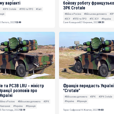
му варіанті
бойову роботу французьк
ЗРК Crotale
#ЗРК Crotale
#ППО та ПРО
#Світ
нція
#Війна з Росією
#Військова допомога
#ЗР
#ЗСУ
#ППО та ПРО
#ПС ЗСУ
#Україна
5 Лютого, 2025
13:49
Саня Козацький
21 Березня, 2023
09:51
e та РСЗВ LRU – міністр
Франція передасть Україні
ранції розповів про
“Crotale”
Україні
#Військова допомога
#ЗРК
#ЗРК Crotale
#Україна
#Франція
Війна з Росією
#Військова допомога
#ЗРК
Навчання
#Україна
#Франція
0 Листопада, 2022
13:19
Тарас Сафронов
16 Жовтня, 2022
19:03