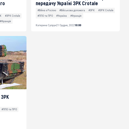
ого
передачу Україні ЗРК Crotale
#Війна з Росією
#Військова допомога
#ЗРК
#ЗРК Crotale
#ППО та ПРО
#Україна
#Франція
К
#ЗРК Crotale
#Франція
Катерина Супрун
21 Грудня, 2022
10:00
 ЗРК
#ППО та ПРО