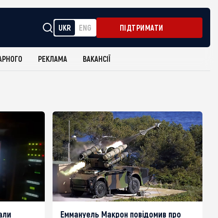
UKR
ENG
ПІДТРИМАТИ
АРНОГО
РЕКЛАМА
ВАКАНСІЇ
али
Еммануель Макрон повідомив про