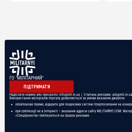
ГО "МІЛІТАРНИЙ"
ПІДТРИМАТИ
Надіслати новину або пресреліз:
info@mil.in.ua
| З питань реклами:
ads@mil.in.u
Використання матеріалів порталу дозволяється за умови вказання джерела
обов'язкове пряме, відкрите для пошукових систем гіперпосилання на конкр
при публікації не в Інтернеті – вказання адреси сайту MILITARNYI.COM. Мате
«Спецпроектів» публікуються на правах реклами.