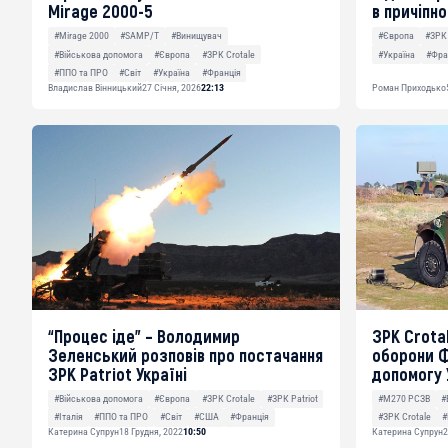
Mirage 2000-5
в причіпно
#Mirage 2000
#SAMP/T
#Винищувач
#Європа
#ЗРК
#Військова допомога
#Європа
#ЗРК Crotale
#Україна
#Фра
#ППО та ПРО
#Світ
#Україна
#Франція
Владислав Вінницький
27 Січня, 2026
22:13
Роман Приходько
“Процес іде” – Володимир
ЗРК Crotal
Зеленський розповів про постачання
оборони Ф
ЗРК Patriot Україні
допомогу 
#Військова допомога
#Європа
#ЗРК Crotale
#ЗРК Patriot
#M270 РСЗВ
#
#Італія
#ППО та ПРО
#Світ
#США
#Франція
#ЗРК Crotale
#
Катерина Супрун
18 Грудня, 2022
10:50
Катерина Супрун
2