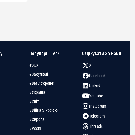
yi
Популярні Теги
Слідкувати За Нами
#ЗСУ
X
#Закупівлі
Facebook
#ВМС України
LinkedIn
#Україна
Youtube
#Світ
Instagram
#Війна З Росією
Telegram
#Європа
Threads
#Росія