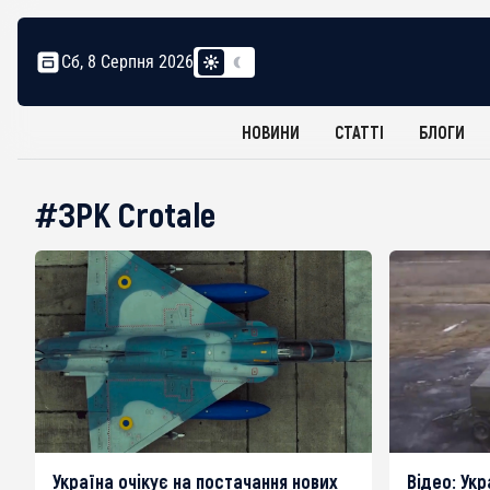
Сб, 8 Серпня 2026
НОВИНИ
СТАТТІ
БЛОГИ
#ЗРК Crotale
Україна очікує на постачання нових
Відео: Ук