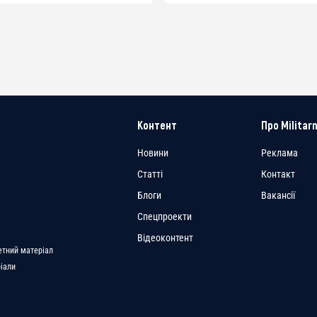
Контент
Про Militarn
Новини
Реклама
Статті
Контакт
Блоги
Вакансії
Спецпроекти
a
Відеоконтент
етний матеріал
ріали