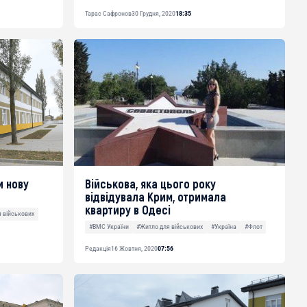
Тарас Сафронов
30 Грудня, 2020
18:35
и нову
Військова, яка цього року
відвідувала Крим, отримала
квартиру в Одесі
 військових
#ВМС України
#Житло для військових
#Україна
#Флот
Редакція
16 Жовтня, 2020
07:56