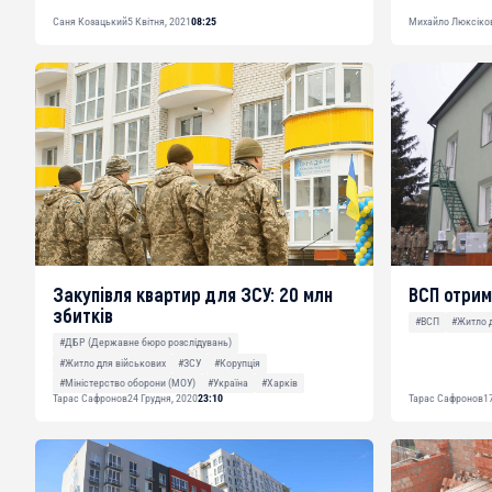
Саня Козацький
5 Квітня, 2021
08:25
Михайло Люксіко
Закупівля квартир для ЗСУ: 20 млн
ВСП отрим
збитків
#ВСП
#Житло 
#ДБР (Державне бюро розслідувань)
#Житло для військових
#ЗСУ
#Корупція
#Міністерство оборони (МОУ)
#Україна
#Харків
Тарас Сафронов
24 Грудня, 2020
23:10
Тарас Сафронов
1