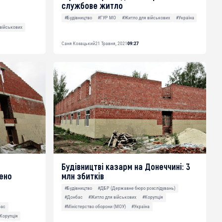
службове житло
#Будівництво
#ГУР МО
#Житло для військових
#Україна
військових
Саня Козацький
21 Травня, 2021
09:27
Будівництві казарм на Донеччині: 3
ено
млн збитків
#Будівництво
#ДБР (Державне бюро розслідувань)
#Донбас
#Житло для військових
#Корупція
#Міністерство оборони (МОУ)
#Україна
бас
Корупція