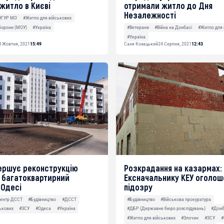
житло в Києві
отримали житло до Дня
Незалежності
#ГУР МО
#Житло для військових
борони (МОУ)
#Україна
#Ветерани
#Війна на Донбасі
#Житло для 
#Україна
4 Жовтня, 2021
15:49
Саня Козацький
24 Серпня, 2021
12:43
ершує реконструкцію
Розкрадання на казармах:
 багатоквартирний
Ексначальнику КЕУ оголош
 Одесі
підозру
центр ДССТ
#Будівництво
#ДССТ
#Будівництво
#Військова прокуратура
ькових
#ЗСУ
#Одеса
#Україна
#ДБР (Державне бюро розслідувань)
#Дон
#Житло для військових
#Злочин
#ЗСУ
#