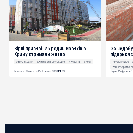
Вірні присязі: 25 родин моряків з
За недобу
Криму отримали житло
підприємс
#ВМС України
#Житло для військових
#Україна
#Флот
#Будівництво
#Міністерство о
Михайло Люксіков
15 Жовтня, 2020
13:39
Тарас Сафронов
6