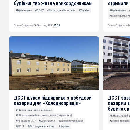
будівництво житла прикордонникам
отримали 
#Будівництво
#ДПСУ
#Житло для військових
#Україна
#Будівництво
#Міністерство о
Тарас Сафронов
26 Жовтня, 2021
15:20
Тарас Сафронов
1
ДССТ шукає підрядника з добудови
ДССТ зав
казарми для «Холодноярівців»
казарми в
будинок в
#194 понтонно-мостовий полк
#239 загальновійськовий полігон (Черкаське)
#8 Навчальний 
#93 бригада ЗСУ
#Будівництво
#Дніпропетровщина
#Житло для війс
#ДССТ
#Житло для військових
#Україна