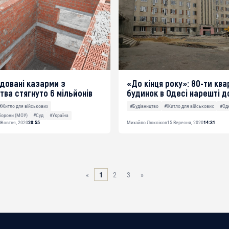
довані казарми з
«До кінця року»: 80-ти кв
тва стягнуто 6 мільйонів
будинок в Одесі нарешті 
#Житло для військових
#Будівництво
#Житло для військових
#Од
борони (МОУ)
#Суд
#Україна
 Жовтня, 2020
20:55
Михайло Люксіков
15 Вересня, 2020
14:31
«
1
2
3
»