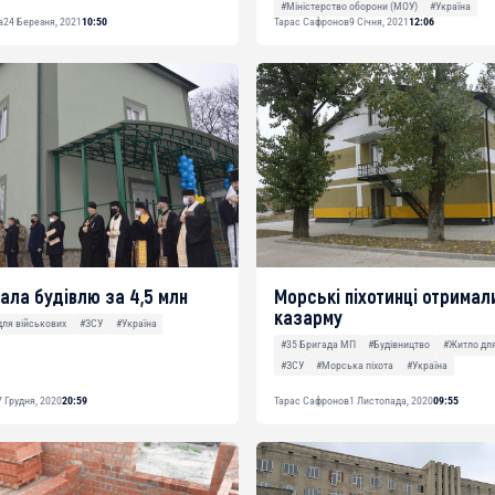
#Міністерство оборони (МОУ)
#Україна
в
24 Березня, 2021
10:50
Тарас Сафронов
9 Січня, 2021
12:06
ала будівлю за 4,5 млн
Морські піхотинці отримал
казарму
для військових
#ЗСУ
#Україна
#35 Бригада МП
#Будівництво
#Житло для
#ЗСУ
#Морська піхота
#Україна
7 Грудня, 2020
20:59
Тарас Сафронов
1 Листопада, 2020
09:55