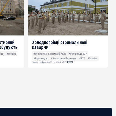
артирний
Холодноярівці отримали нові
добудують
казарми
еса
#Україна
#194 понтонно-мостовий полк
#93 бригада ЗСУ
#Будівництво
#Житло для військових
#ЗСУ
#Україна
Тарас Сафронов
29 Серпня, 2020
09:27