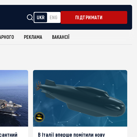
UKR
ENG
ПІДТРИМАТИ
АРНОГО
РЕКЛАМА
ВАКАНСІЇ
есантний
В Італії вперше помітили нову