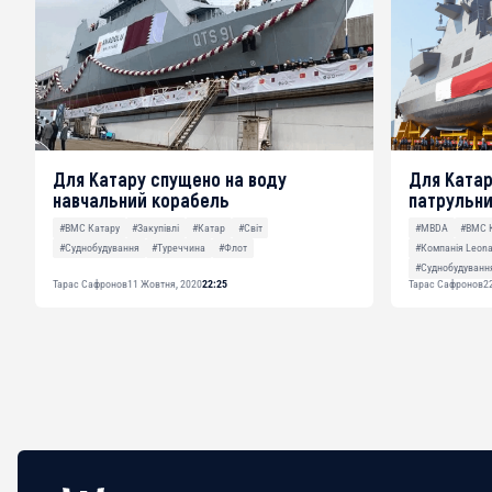
Для Катару спущено на воду
Для Катар
навчальний корабель
патрульн
#ВМС Катару
#Закупівлі
#Катар
#Світ
#MBDA
#ВМС 
#Суднобудування
#Туреччина
#Флот
#Компанія Leona
#Суднобудуванн
Тарас Сафронов
11 Жовтня, 2020
22:25
Тарас Сафронов
2