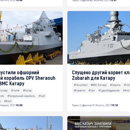
 Лютого, 2022
14:46
Тарас Сафронов
2 Жовтня, 2021
13:07
пустили офшорний
Спущено другий корвет кла
й корабель OPV Sheraouh
Zubarah для Катару
 ВМС Катару
#Fincantieri
#ВМС Катару
#Європа
#Італ
#Корвети
#Світ
#Суднобудування
#Фло
Катару
#Італія
#Катар
rdo
#Патрульний корабель
#Світ
я
#Флот
 Червня, 2021
16:30
Тарас Сафронов
16 Лютого, 2021
19:18