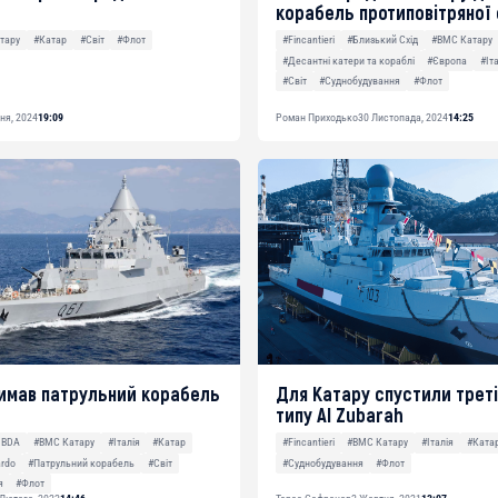
корабель протиповітряної
тару
#Катар
#Світ
#Флот
#Fincantieri
#Близький Схід
#ВМС Катару
#Десантні катери та кораблі
#Європа
#Іт
#Світ
#Суднобудування
#Флот
ня, 2024
19:09
Роман Приходько
30 Листопада, 2024
14:25
имав патрульний корабель
Для Катару спустили треті
типу Al Zubarah
MBDA
#ВМС Катару
#Італія
#Катар
#Fincantieri
#ВМС Катару
#Італія
#Ката
rdo
#Патрульний корабель
#Світ
#Суднобудування
#Флот
я
#Флот