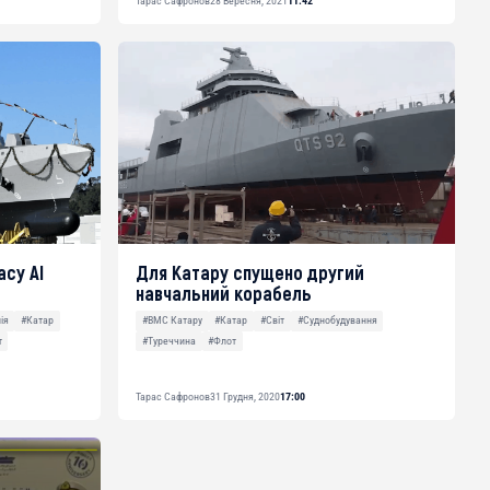
Тарас Сафронов
28 Вересня, 2021
11:42
су Al
Для Катару спущено другий
навчальний корабель
ія
#Катар
#ВМС Катару
#Катар
#Світ
#Суднобудування
т
#Туреччина
#Флот
Тарас Сафронов
31 Грудня, 2020
17:00