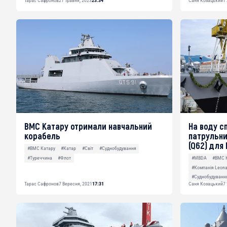
Тарас Сафронов
21 Травня, 2023
23:34
Саня Козацький
1
ВМС Катару отримали навчальний
На воду с
корабель
патрульни
(Q62) для
#ВМС Катару
#Катар
#Світ
#Суднобудування
#Туреччина
#Флот
#MBDA
#ВМС 
#Компанія Leona
#Суднобудуванн
Тарас Сафронов
7 Вересня, 2021
17:31
Саня Козацький
7