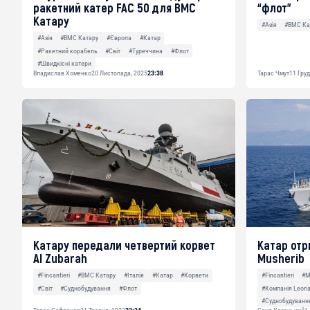
ракетний катер FAC 50 для ВМС
“флот”
Катару
#Азія
#ВМС Ка
#Азія
#ВМС Катару
#Європа
#Катар
#Ракетний корабель
#Світ
#Туреччина
#Флот
#Швидкісні катери
Владислав Хоменко
20 Листопада, 2025
23:38
Тарас Чмут
11 Груд
Катару передали четвертий корвет
Катар отр
Al Zubarah
Musherib
#Fincantieri
#ВМС Катару
#Італія
#Катар
#Корвети
#Fincantieri
#
#Світ
#Суднобудування
#Флот
#Компанія Leona
#Суднобудуванн