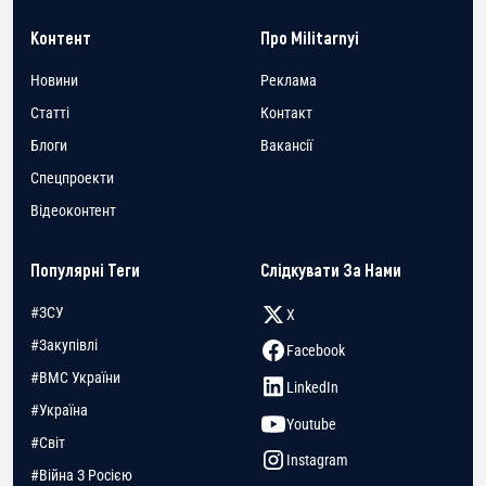
Контент
Про Militarnyi
Новини
Реклама
Статті
Контакт
Блоги
Вакансії
Спецпроекти
Відеоконтент
Популярні Теги
Слідкувати За Нами
#ЗСУ
X
#Закупівлі
Facebook
#ВМС України
LinkedIn
#Україна
Youtube
#Світ
Instagram
#Війна З Росією