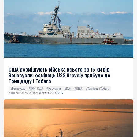
США розміщують війська всього за 15 км від
Венесуели: есмінець USS Gravely прибуде до
Тринідаду і Тобаго
#Венесуела
#ВМФ США
#Навчання
#Світ
#США
#Тринідад і Тобаго
Анжеліка Кальченко
24 Жовтня, 2025
19:42