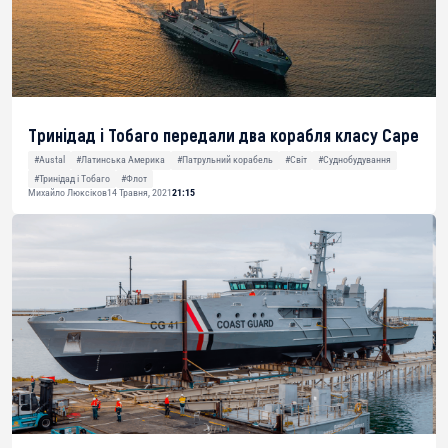
Тринідад і Тобаго передали два корабля класу Cape
#Austal
#Латинська Америка
#Патрульний корабель
#Світ
#Суднобудування
#Тринідад і Тобаго
#Флот
Михайло Люксіков
14 Травня, 2021
21:15