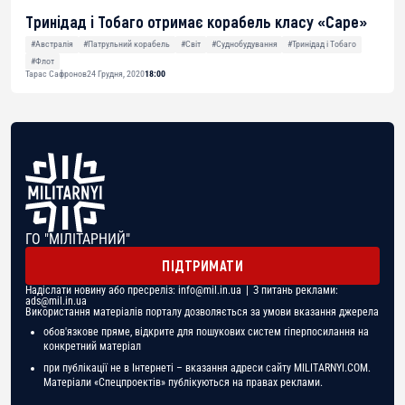
Тринідад і Тобаго отримає корабель класу «Cape»
#Австралія
#Патрульний корабель
#Світ
#Суднобудування
#Тринідад і Тобаго
#Флот
Тарас Сафронов
24 Грудня, 2020
18:00
ГО "МІЛІТАРНИЙ"
ПІДТРИМАТИ
Надіслати новину або пресреліз:
info@mil.in.ua
| З питань реклами:
ads@mil.in.ua
Використання матеріалів порталу дозволяється за умови вказання джерела
обов'язкове пряме, відкрите для пошукових систем гіперпосилання на
конкретний матеріал
при публікації не в Інтернеті – вказання адреси сайту MILITARNYI.COM.
Матеріали «Спецпроектів» публікуються на правах реклами.