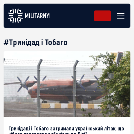
#Тринідад і Тобаго
Тринідаді і Тобаго затримали український літак, що