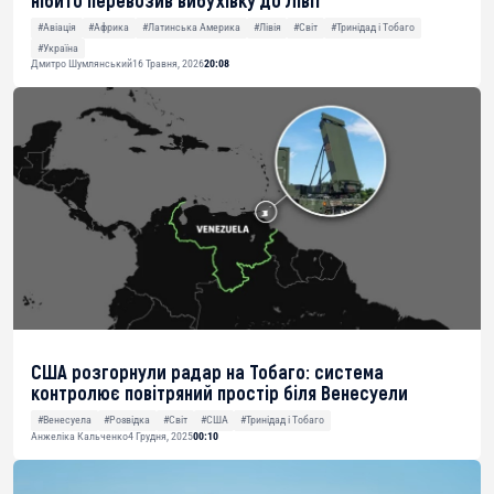
нібито перевозив вибухівку до Лівії
#Авіація
#Африка
#Латинська Америка
#Лівія
#Світ
#Тринідад і Тобаго
#Україна
Дмитро Шумлянський
16 Травня, 2026
20:08
США розгорнули радар на Тобаго: система
контролює повітряний простір біля Венесуели
#Венесуела
#Розвідка
#Світ
#США
#Тринідад і Тобаго
Анжеліка Кальченко
4 Грудня, 2025
00:10