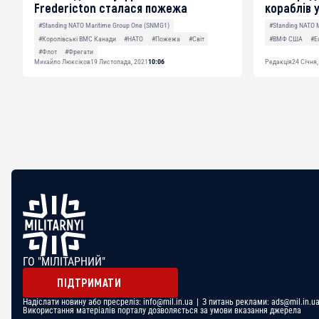
Fredericton сталася пожежа
кораблів 
#Standing NATO Maritime Group One (SNMG1)
#Standing NATO 
#Королівські ВМС Канади
#НАТО
#Пожежа
#Світ
#ВМФ США
#Е
#Флот
#Фрегати
Михайло Люксіков
19 Листопада, 2021
10:06
Редакція
24 Січня,
ГО "МІЛІТАРНИЙ"
ПІДТРИМАТИ
Надіслати новину або пресреліз:
info@mil.in.ua
| З питань реклами:
ads@mil.in.u
Використання матеріалів порталу дозволяється за умови вказання джерела