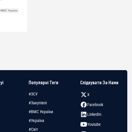
#ВМС України
yi
Популярні Теги
Слідкувати За Нами
#ЗСУ
X
#Закупівлі
Facebook
#ВМС України
LinkedIn
#Україна
Youtube
#Світ