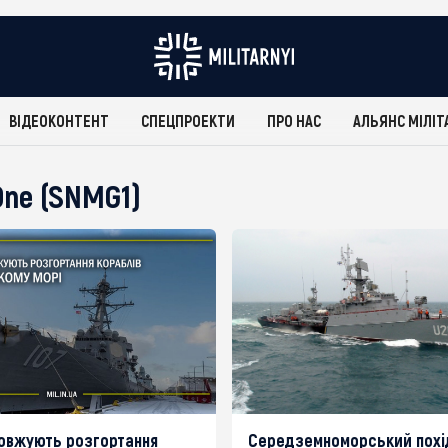
ВІДЕОКОНТЕНТ
СПЕЦПРОЕКТИ
ПРО НАС
АЛЬЯНС МІЛІТ
One (SNMG1)
овжують розгортання
Середземноморський похі