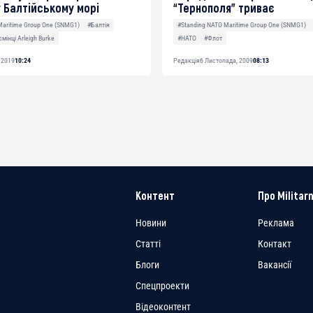
у Балтійському морі
“Тернополя” триває
Maritime Group One (SNMG1)
#Балтія
#Standing NATO Maritime Group One (SNMG1)
смінці Arleigh Burke
#НАТО
#Флот
 2019
10:24
Редакція
6 Листопада, 2009
08:13
Контент
Про Militarn
Новини
Реклама
Статті
Контакт
Блоги
Вакансії
Спецпроекти
a
Відеоконтент