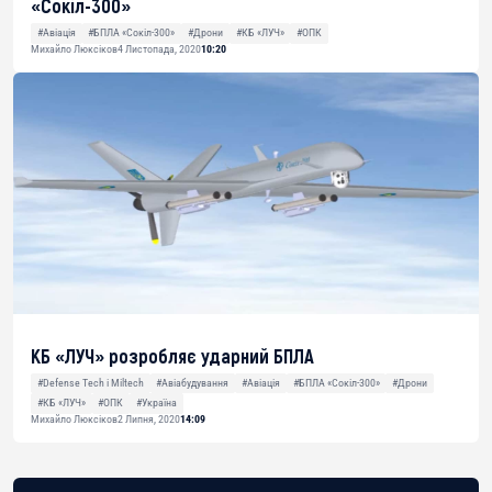
«Сокіл-300»
#Авіація
#БПЛА «Сокіл-300»
#Дрони
#КБ «ЛУЧ»
#ОПК
Михайло Люксіков
4 Листопада, 2020
10:20
КБ «ЛУЧ» розробляє ударний БПЛА
#Defense Tech і Miltech
#Авіабудування
#Авіація
#БПЛА «Сокіл-300»
#Дрони
#КБ «ЛУЧ»
#ОПК
#Україна
Михайло Люксіков
2 Липня, 2020
14:09