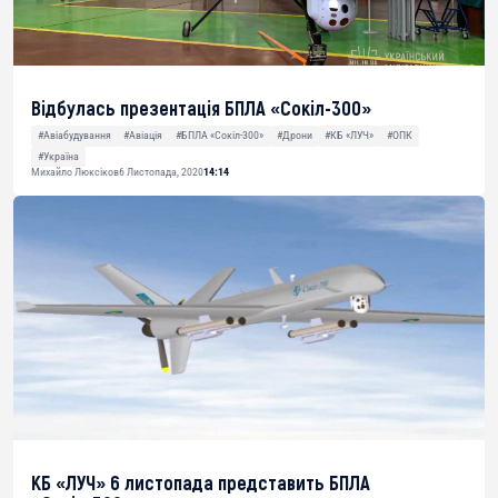
Відбулась презентація БПЛА «Сокіл-300»
#Авіабудування
#Авіація
#БПЛА «Сокіл-300»
#Дрони
#КБ «ЛУЧ»
#ОПК
#Україна
Михайло Люксіков
6 Листопада, 2020
14:14
КБ «ЛУЧ» 6 листопада представить БПЛА