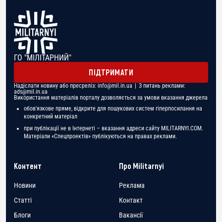
ГО "МІЛІТАРНИЙ"
ПІДТРИМАТИ
Надіслати новину або пресреліз:
info@mil.in.ua
| З питань реклами:
ads@mil.in.ua
Використання матеріалів порталу дозволяється за умови вказання джерела
обов'язкове пряме, відкрите для пошукових систем гіперпосилання на
конкретний матеріал
при публікації не в Інтернеті – вказання адреси сайту MILITARNYI.COM.
Матеріали «Спецпроектів» публікуються на правах реклами.
Контент
Про Militarnyi
Новини
Реклама
Статті
Контакт
Блоги
Вакансії