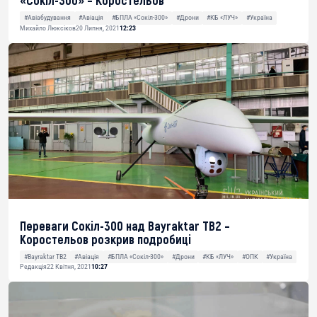
«Сокіл-300» – Коростельов
#Авіабудування
#Авіація
#БПЛА «Сокіл-300»
#Дрони
#КБ «ЛУЧ»
#Україна
Михайло Люксіков
20 Липня, 2021
12:23
Переваги Сокіл-300 над Bayraktar TB2 –
Коростельов розкрив подробиці
#Bayraktar TB2
#Авіація
#БПЛА «Сокіл-300»
#Дрони
#КБ «ЛУЧ»
#ОПК
#Україна
Редакція
22 Квітня, 2021
10:27