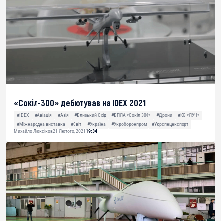
«Сокіл-300» дебютував на IDEX 2021
#IDEX
#Авіація
#Азія
#Близький Схід
#БПЛА «Сокіл-300»
#Дрони
#КБ «ЛУЧ»
#Міжнародна виставка
#Світ
#Україна
#Укроборонпром
#Укрспецекспорт
Михайло Люксіков
21 Лютого, 2021
19:34