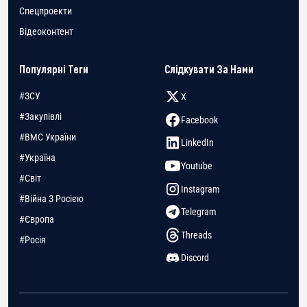
Спецпроекти
Відеоконтент
Популярні Теги
Слідкувати За Нами
#ЗСУ
X
#Закупівлі
Facebook
#ВМС України
LinkedIn
#Україна
Youtube
#Світ
Instagram
#Війна З Росією
Telegram
#Європа
Threads
#Росія
Discord