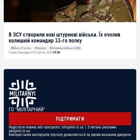
В ЗСУ створили нові штурмові війська. Їх очолив
колишній командир 33-го полку
#Війна з Росією
#Україна
#Штурмові війська (ШВ)
Роман Приходько
18 Серпня, 2025
14:36
ГО "МІЛІТАРНИЙ"
ПІДТРИМАТИ
Надіслати новину або пресреліз:
info@mil.in.ua
| З питань реклами:
ads@mil.in.ua
Використання матеріалів порталу дозволяється за умови вказання джерела