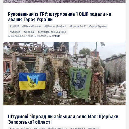
Рукопашний із ГРУ: штурмовика 1 ОШП подали на
звання Героя України
#1 ОШП
#Війна з Росією
#Війна на Донбасі
#Втрати Росії
#Герой України
#Європа
#Україна
#Штурмові війська (ШВ)
Анжеліка Кальченко
17 Жовтня, 2025
19:30
Штурмові підрозділи звільнили село Малі Щербаки
Запорізької області
#24 ОШП «Айдар»
#33 ОШП
#Війна з Росією
#Запоріжжя
#Україна