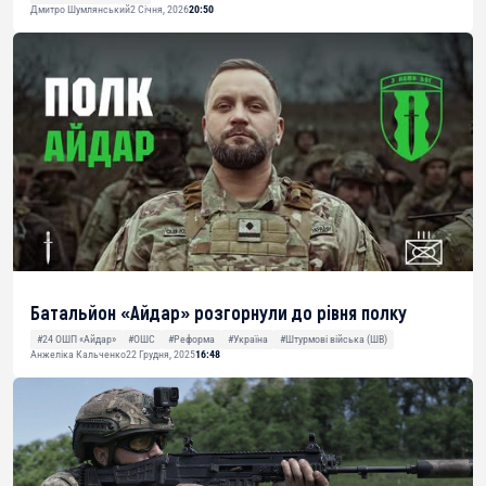
Дмитро Шумлянський
2 Січня, 2026
20:50
Батальйон «Айдар» розгорнули до рівня полку
#24 ОШП «Айдар»
#ОШС
#Реформа
#Україна
#Штурмові війська (ШВ)
Анжеліка Кальченко
22 Грудня, 2025
16:48