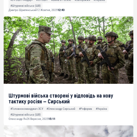
#Штурмові війська (ШВ)
Дмитро Шумлянський
12 Жовтня, 2025
12:43
Штурмові війська створені у відповідь на нову
тактику росіян — Сирський
#Головнокомандувач ЗСУ
#Олександр Сирський
#Реформа
#Україна
#Штурмові війська (ШВ)
Олександр Ян
26 Вересня, 2025
15:11