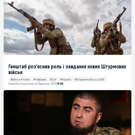
Генштаб роз’яснив роль і завдання нових Штурмових
військ
#Війна з Росією
#Реформа
#Світ
#Україна
#Штурмові війська (ШВ)
Анжеліка Кальченко
22 Вересня, 2025
19:08