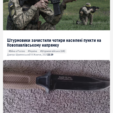
Штурмовики зачистили чотири населені пункти на
Новопавлівському напрямку
#Війна з Росією
#Україна
#Штурмові війська (ШВ)
Дмитро Шумлянський
18 Жовтня, 2025
22:29