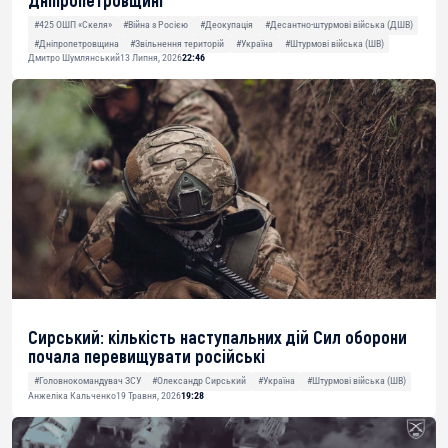
Дніпропетровщині
#425 ОШП «Скеля»
#Війна з Росією
#Деокупація
#Десантно-штурмові війська (ДШВ)
#Дніпропетровщина
#Звільнення територій
#Україна
#Штурмові війська (ШВ)
Дмитро Шумлянський
13 Липня, 2026
22:46
Сирський: кількість наступальних дій Сил оборони
почала перевищувати російські
#Головнокомандувач ЗСУ
#Олександр Сирський
#Україна
#Штурмові війська (ШВ)
Анжеліка Кальченко
19 Травня, 2026
19:28