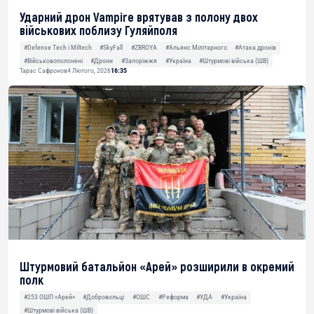
Ударний дрон Vampire врятував з полону двох
військових поблизу Гуляйполя
#Defense Tech і Miltech
#SkyFall
#ZBROYA
#Альянс Мілітарного
#Атака дронів
#Військовополонені
#Дрони
#Запоріжжя
#Україна
#Штурмові війська (ШВ)
Тарас Сафронов
4 Лютого, 2026
16:35
Штурмовий батальйон «Арей» розширили в окремий
полк
#253 ОШП «Арей»
#Добровольці
#ОШС
#Реформа
#УДА
#Україна
#Штурмові війська (ШВ)