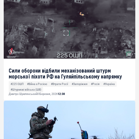
Сили оборони відбили механізований штурм
морської піхоти РФ на Гуляйпільському напрямку
#225 ОШП
#Війна з Росією
#Втрати Росії
#Запоріжжя
#Росія
#Україна
#Штурмові війська (ШВ)
Дмитро Шумлянський
8 Березня, 2026
12:38