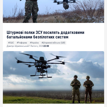
Штурмові полки ЗСУ посилять додатковими
батальйонами безпілотних систем
#ОШС
#Реформа
#Україна
#Штурмові війська (ШВ)
Дмитро Шумлянський
7 Лютого, 2026
22:00