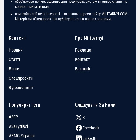
обов'язкове пряме, відкрите для пошукових систем гіперпосилання на
конкретний матеріал
при публікації не в Інтернеті – вказання адреси сайту MILITARNYI.COM.
Матеріали «Спецпроектів» публікуються на правах реклами.
Контент
Про Militarnyi
Новини
Реклама
Статті
Контакт
Блоги
Вакансії
Спецпроекти
Відеоконтент
Популярні Теги
Слідкувати За Нами
#ЗСУ
X
#Закупівлі
Facebook
#ВМС України
LinkedIn