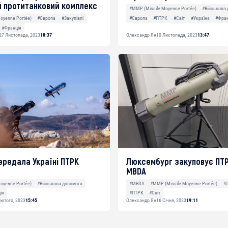
 протитанковий комплекс
#MMP (Missile Moyenne Portée)
#Військова
#Європа
#ПТРК
#Світ
#Україна
#Фран
oyenne Portée)
#Європа
#Закупівлі
#Франція
27 Листопада, 2023
18:37
Олександр Ян
10 Листопада, 2023
13:47
ередала Україні ПТРК
Люксембург закуповує ПТ
MBDA
oyenne Portée)
#Військова допомога
#MBDA
#MMP (Missile Moyenne Portée)
#
ія
#ПТРК
#Світ
Лютого, 2023
15:45
Олександр Ян
16 Січня, 2023
19:11