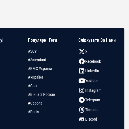
yi
Популярні Теги
Слідкувати За Нами
#ЗСУ
X
#Закупівлі
Facebook
#ВМС України
LinkedIn
#Україна
Youtube
#Світ
Instagram
#Війна З Росією
Telegram
#Європа
Threads
#Росія
Discord