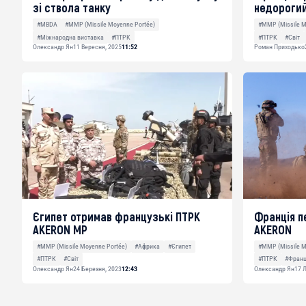
зі ствола танку
недорогий
#MBDA
#MMP (Missile Moyenne Portée)
#MMP (Missile M
#Міжнародна виставка
#ПТРК
#ПТРК
#Світ
Олександр Ян
11 Вересня, 2025
11:52
Роман Приходько
Єгипет отримав французькі ПТРК
Франція п
AKERON МP
AKERON
#MMP (Missile Moyenne Portée)
#Африка
#Єгипет
#MMP (Missile M
#ПТРК
#Світ
#ПТРК
#Франц
Олександр Ян
24 Березня, 2023
12:43
Олександр Ян
17 