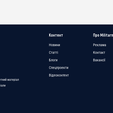
Контент
Про Militarn
Новини
Реклама
Статті
Контакт
Блоги
Вакансії
Спецпроекти
a
Відеоконтент
етний матеріал
ріали