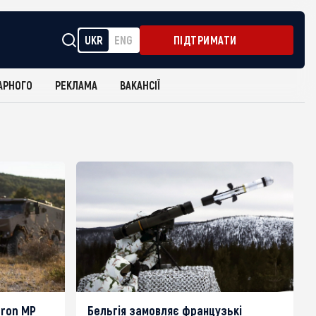
UKR
ENG
ПІДТРИМАТИ
АРНОГО
РЕКЛАМА
ВАКАНСІЇ
eron MP
Бельгія замовляє французькі