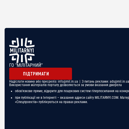
ГО "МІЛІТАРНИЙ"
ПІДТРИМАТИ
Надіслати новину або пресреліз:
info@mil.in.ua
| З питань реклами:
ads@mil.in.u
Використання матеріалів порталу дозволяється за умови вказання джерела
обов'язкове пряме, відкрите для пошукових систем гіперпосилання на конкр
при публікації не в Інтернеті – вказання адреси сайту MILITARNYI.COM. Мате
«Спецпроектів» публікуються на правах реклами.