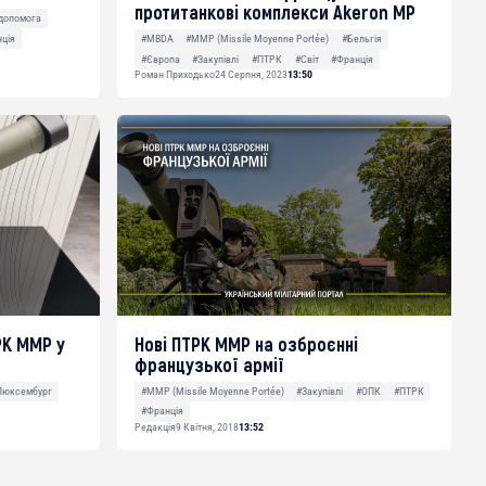
протитанкові комплекси Akeron MP
 допомога
ція
#MBDA
#MMP (Missile Moyenne Portée)
#Бельгія
#Європа
#Закупівлі
#ПТРК
#Світ
#Франція
Роман Приходько
24 Серпня, 2023
13:50
РК MMP у
Нові ПТРК MMP на озброєнні
французької армії
Люксембург
#MMP (Missile Moyenne Portée)
#Закупівлі
#ОПК
#ПТРК
#Франція
Редакція
9 Квітня, 2018
13:52