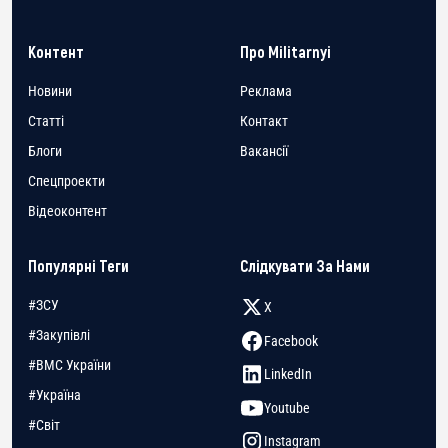
Контент
Про Militarnyi
Новини
Реклама
Статті
Контакт
Блоги
Вакансії
Спецпроекти
Відеоконтент
Популярні Теги
Слідкувати За Нами
#ЗСУ
X
#Закупівлі
Facebook
#ВМС України
LinkedIn
#Україна
Youtube
#Світ
Instagram