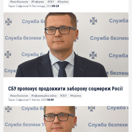
#Іван Баканов
#Реформа
#СБУ
#Україна
Тарас Сафронов
14 Листопада, 2020
09:24
СБУ пропонує продовжити заборону соцмереж Росії
#Іван Баканов
#Інформаційна війна
#СБУ
#Україна
Тарас Сафронов
11 Квітня, 2020
18:04