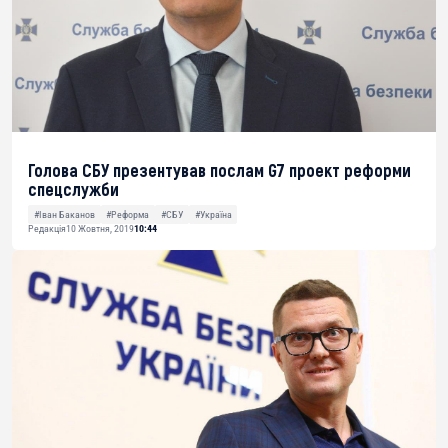
Голова СБУ презентував послам G7 проект реформи
спецслужби
#Іван Баканов
#Реформа
#СБУ
#Україна
Редакція
10 Жовтня, 2019
10:44