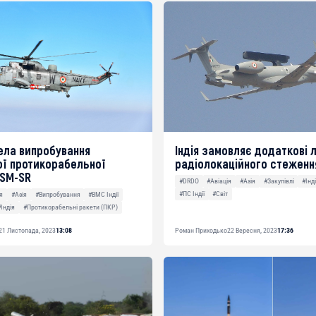
вела випробування
Індія замовляє додаткові 
ої протикорабельної
радіолокаційного стеженн
ASM-SR
#DRDO
#Авіація
#Азія
#Закупівлі
#Інд
#ПС Індії
#Світ
ія
#Азія
#Випробування
#ВМС Індії
#Індія
#Протикорабельні ракети (ПКР)
21 Листопада, 2023
13:08
Роман Приходько
22 Вересня, 2023
17:36