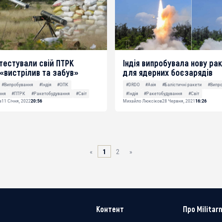
отестували свій ПТРК
Індія випробувала нову ра
 «вистрілив та забув»
для ядерних боєзарядів
#Випробування
#Індія
#ОПК
#DRDO
#Азія
#Балістичні ракети
#Випр
ння
#ПТРК
#Ракетобудування
#Світ
#Індія
#Ракетобудування
#Світ
в
11 Січня, 2022
20:56
Михайло Люксіков
28 Червня, 2021
16:26
«
1
2
»
Контент
Про Militarn