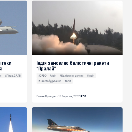
літаки
Індія замовляє балістичні ракети
я
“Пралай”
ія
#Літак ДРЛВ
#DRDO
#Азія
#Балістичні ракети
#Індія
#Ракетобудування
#Світ
Роман Приходько
18 Вересня, 2023
14:57