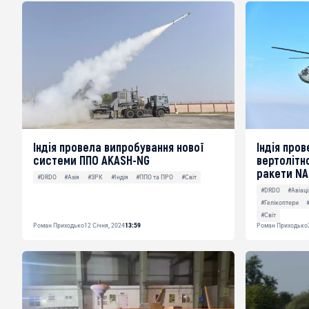
Індія провела випробування нової
Індія про
системи ППО AKASH-NG
вертолітн
ракети N
#DRDO
#Азія
#ЗРК
#Індія
#ППО та ПРО
#Світ
#DRDO
#Авіац
#Гелікоптери
#Світ
Роман Приходько
12 Січня, 2024
13:59
Роман Приходько