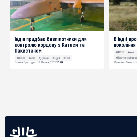
Індія придбає безпілотники для
В Індії пр
контролю кордону з Китаєм та
покоління
Пакистаном
#DRDO
#Азія
#Піхотне озброє
#DRDO
#Азія
#Дрони
#Індія
#Світ
Роман Приходько
18 Липня, 2023
15:07
Михайло Люксіко