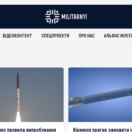
ВІДЕОКОНТЕНТ
СПЕЦПРОЕКТИ
ПРО НАС
АЛЬЯНС МІЛІТ
ішно провела випробування
Вірменія прагне замовити і