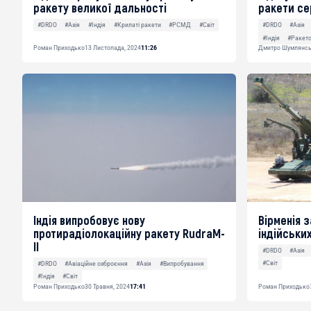
ракету великої дальності
ракети се
#DRDO
#Азія
#Індія
#Крилаті ракети
#РСМД
#Світ
#DRDO
#Азія
#Індія
#Ракет
Роман Приходько
13 Листопада, 2024
11:26
Дмитро Шумлянс
Індія випробовує нову
Вірменія 
протирадіолокаційну ракету RudraM-
індійськи
II
#DRDO
#Азія
#Світ
#DRDO
#Авіаційне озброєння
#Азія
#Випробування
#Індія
#Світ
Роман Приходько
30 Травня, 2024
17:41
Роман Приходько