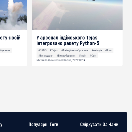
кету-носій
У арсенал індійського Tejas
інтегровано ракету Python-5
обування
#DRDO
#Tejas
#Авіаційне озброєння
#Авіація
#Азія
#Винищувач
#Випробування
#Індія
#Світ
Михайло Люксіков
28 Квітня, 2021
13:19
yi
Популярні Теги
Слідкувати За Нами