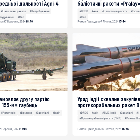
редньої дальності Agni-4
балістичні ракети «Pralay»
#Балістичні ракети
#Випробування
#DRDO
#Азія
#Балістичні ракети
#Вірме
обудування
#Світ
#Світ
ький
7 Вересня, 2024
18:40
Роман Приходько
7 Липня, 2024
15:44
замовляє другу партію
Уряд Індії схвалив закупів
х 155-мм гаубиць
протикорабельних ракет 
#Артилерія
#Вірменія
#Закупівлі
#Індія
#DRDO
#Азія
#ВМС Індії
#Закупівлі
#І
#Протикорабельні ракети (ПКР)
#Ракета B
7 Березня, 2024
17:02
Роман Приходько
25 Лютого, 2024
15:45