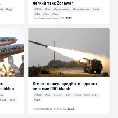
.
легкий танк Zorawar
нія
#Індія
#DRDO
#Азія
#Бронетехніка
#Випробування
#Індія
#ОПК
#Світ
#Танк
Саня Козацький
6 Липня, 2024
20:09
лю
Єгипет планує придбати індійські
BrahMos
системи ППО Akash
ндія
#DRDO
#Азія
#Єгипет
#ЗРК
#Індія
#ППО та ПРО
rahMos
#Світ
#Світ
Роман Приходько
14 Січня, 2024
12:32