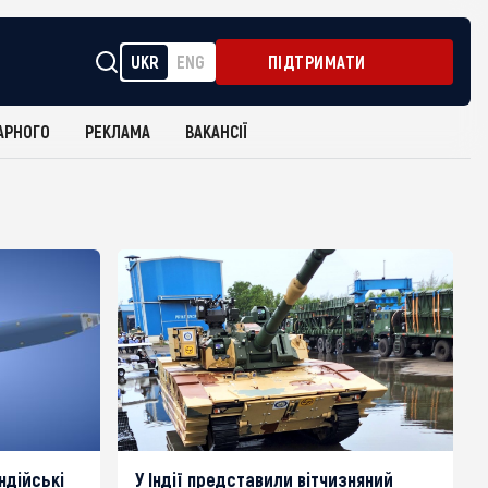
UKR
ENG
ПІДТРИМАТИ
АРНОГО
РЕКЛАМА
ВАКАНСІЇ
ндійські
У Індії представили вітчизняний