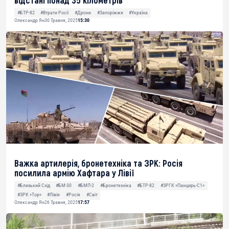
відстані понад 35 кілометрів
#БТР-82
#Втрати Росії
#Дрони
#Запоріжжя
#Україна
Олександр Ян
30 Травня, 2025
15:30
Важка артилерія, бронетехніка та ЗРК: Росія
посилила армію Хафтара у Лівії
#Близький Схід
#БМ-30
#БМП-2
#Бронетехніка
#БТР-82
#ЗРГК «Панцирь-С1»
#ЗРК «Тор»
#Лівія
#Росія
#Світ
Олександр Ян
26 Травня, 2025
17:57