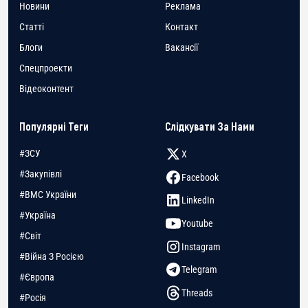
Новини
Реклама
Статті
Контакт
Блоги
Вакансії
Спецпроекти
Відеоконтент
Популярні Теги
Слідкувати За Нами
#ЗСУ
X
#Закупівлі
Facebook
#ВМС України
LinkedIn
#Україна
Youtube
#Світ
Instagram
#Війна З Росією
Telegram
#Європа
Threads
#Росія