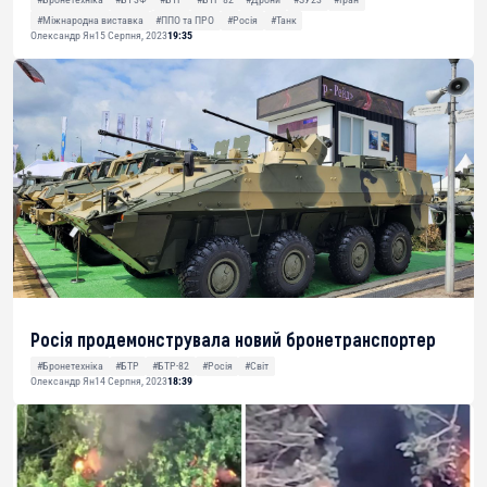
#Міжнародна виставка
#ППО та ПРО
#Росія
#Танк
Олександр Ян
15 Серпня, 2023
19:35
Росія продемонструвала новий бронетранспортер
#Бронетехніка
#БТР
#БТР-82
#Росія
#Світ
Олександр Ян
14 Серпня, 2023
18:39