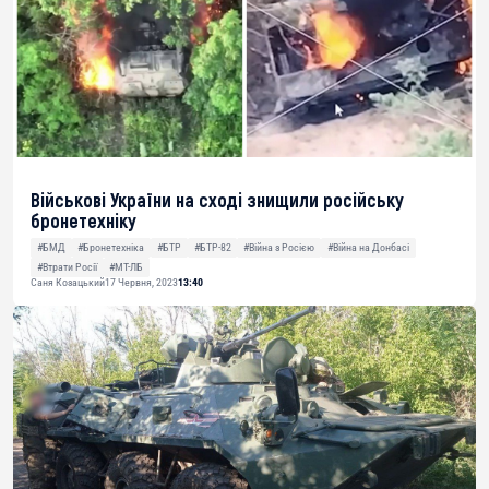
Військові України на сході знищили російську
бронетехніку
#БМД
#Бронетехніка
#БТР
#БТР-82
#Війна з Росією
#Війна на Донбасі
#Втрати Росії
#МТ-ЛБ
Саня Козацький
17 Червня, 2023
13:40