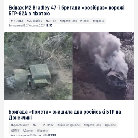
Екіпаж M2 Bradley 47-ї бригади «розібрав» ворожі
БТР-82А з піхотою
#47 ОМБр
#M2 Bradley
#БТР-82
#Втрати Росії
#Росія
#Україна
Володимир Б.
2 Червня, 2024
18:55
Бригада «Помста» знищила два російські БТР на
Донеччині
#Бронетехніка
#БТР
#БТР-82
#Війна на Донбасі
#Втрати Росії
#Донбас
#ДПСУ
#Дрони
#Україна
Саня Козацький
13 Квітня, 2024
21:03