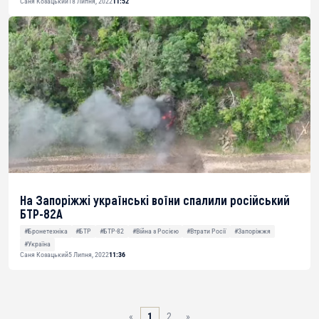
Саня Козацький
18 Липня, 2022
11:52
На Запоріжжі українські воїни спалили російський
БТР-82А
#Бронетехніка
#БТР
#БТР-82
#Війна з Росією
#Втрати Росії
#Запоріжжя
#Україна
Саня Козацький
5 Липня, 2022
11:36
«
1
2
»