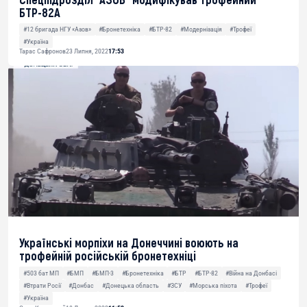
БТР-82А
#12 бригада НГУ «Азов»
#Бронетехніка
#БТР-82
#Модернізація
#Трофеї
#Україна
Тарас Сафронов
23 Липня, 2022
17:53
Українські морпіхи на Донеччині воюють на
трофейній російській бронетехніці
#503 бат МП
#БМП
#БМП-3
#Бронетехніка
#БТР
#БТР-82
#Війна на Донбасі
#Втрати Росії
#Донбас
#Донецька область
#ЗСУ
#Морська піхота
#Трофеї
#Україна