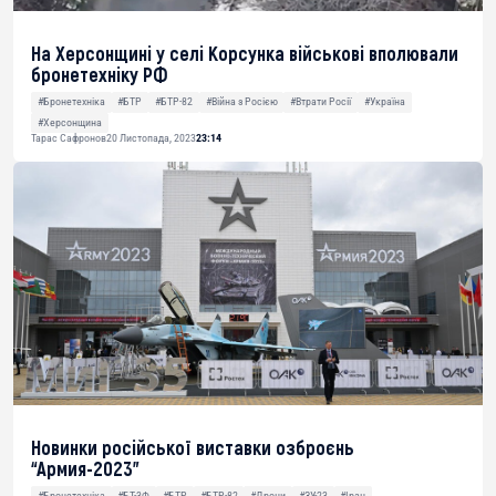
На Херсонщині у селі Корсунка військові вполювали
бронетехніку РФ
#Бронетехніка
#БТР
#БТР-82
#Війна з Росією
#Втрати Росії
#Україна
#Херсонщина
Тарас Сафронов
20 Листопада, 2023
23:14
Новинки російської виставки озброєнь
“Армия-2023”
#Бронетехніка
#БТ-3Ф
#БТР
#БТР-82
#Дрони
#ЗУ-23
#Іран