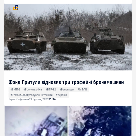
Фонд Притули відновив три трофейні бронемашини
#БМП-2
#Бронетехніка
#БТР-82
#Волонтери
#МТ-ЛБ
#Ремонт/обслуговування техніки
#Україна
Тарас Сафронов
21 Грудня, 2023
21:34