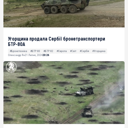
Угорщина продала Сербії бронетранспортери
БТР-80А
#Бронетехніка
#БТР-80
#БТР-82
#Європа
#Світ
#Сербія
#Угорщина
Олександр Ян
21 Липня, 2024
20:26