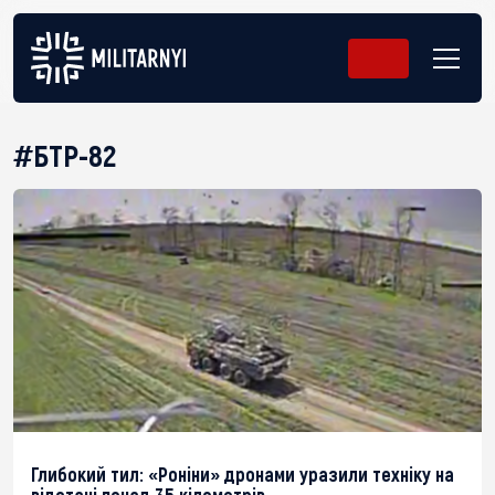
#БТР-82
Глибокий тил: «Роніни» дронами уразили техніку на