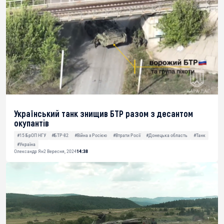
Український танк знищив БТР разом з десантом
окупантів
#15 БрОП НГУ
#БТР-82
#Війна з Росією
#Втрати Росії
#Донецька область
#Танк
#Україна
Олександр Ян
2 Вересня, 2024
14:38