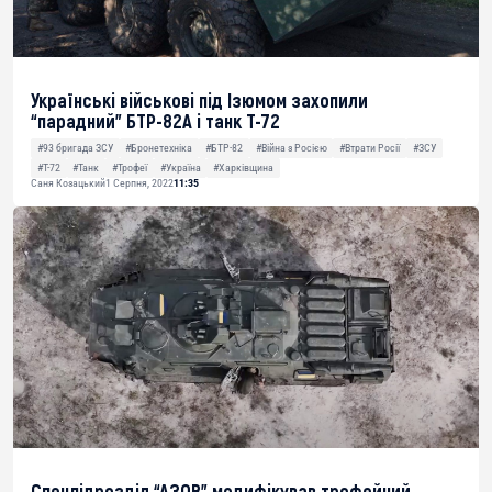
Українські військові під Ізюмом захопили
“парадний” БТР-82А і танк Т-72
#93 бригада ЗСУ
#Бронетехніка
#БТР-82
#Війна з Росією
#Втрати Росії
#ЗСУ
#Т-72
#Танк
#Трофеї
#Україна
#Харківщина
Саня Козацький
1 Серпня, 2022
11:35
Спецпідрозділ “АЗОВ” модифікував трофейний