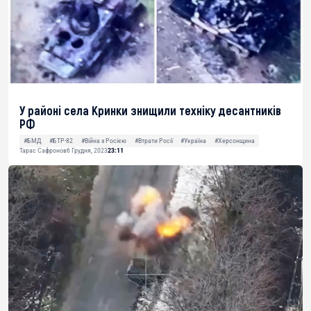
У районі села Кринки знищили техніку десантників
РФ
#БМД
#БТР-82
#Війна з Росією
#Втрати Росії
#Україна
#Херсонщина
Тарас Сафронов
6 Грудня, 2023
23:11