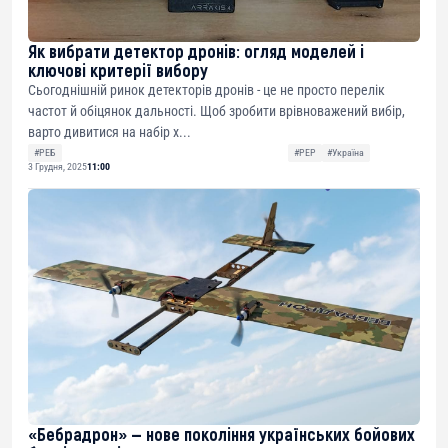
Як вибрати детектор дронів: огляд моделей і
ключові критерії вибору
Сьогоднішній ринок детекторів дронів - це не просто перелік
частот й обіцянок дальності. Щоб зробити врівноважений вибір,
варто дивитися на набір х...
#РЕБ
#РЕР
#Україна
3 Грудня, 2025
11:00
«Бебрадрон» — нове покоління українських бойових