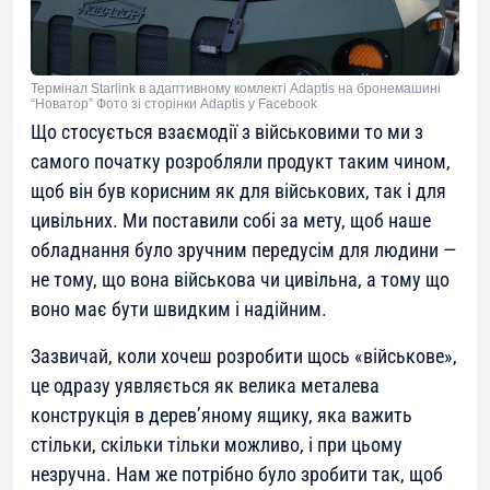
Термінал Starlink в адаптивному комлекті Adaptis на бронемашині
“Новатор” Фото зі сторінки Adaptis у Facebook
Що стосується взаємодії з військовими то ми з
самого початку розробляли продукт таким чином,
щоб він був корисним як для військових, так і для
цивільних. Ми поставили собі за мету, щоб наше
обладнання було зручним передусім для людини —
не тому, що вона військова чи цивільна, а тому що
воно має бути швидким і надійним.
Зазвичай, коли хочеш розробити щось «військове»,
це одразу уявляється як велика металева
конструкція в дерев’яному ящику, яка важить
стільки, скільки тільки можливо, і при цьому
незручна. Нам же потрібно було зробити так, щоб