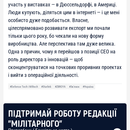
участь у виставках — в Дюссельдорфі, в Америці.
Люди купують, діляться цим в інтернеті — і це мені
особисто дуже подобається. Власне,
цілеспрямовано розвивати експорт ми почали
тільки цього року, бо чекали на нову форму
виробництва. Але перспектива там дуже велика.
Одна з причин, чому я перейшов з позиції CEO на
роль директора з інновацій — щоб
сконцентруватися на точкових проривних проектах
і вийти з операційної діяльності.
#Defense Tech і Miltech
#Starlink
#ZBROYA
#Звʼязок
#Україна
ПІДТРИМАЙ РОБОТУ РЕДАКЦІЇ
"МІЛІТАРНОГО"