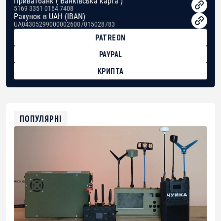
Приватбанк ( Банківська карта )
5169 3351 0164 7408
Рахунок в UAH (IBAN)
UA043052990000026007015028783
PATREON
PAYPAL
КРИПТА
BTC
bc1qg0z99m95fte7kj8faa7h2kvnq92wvc53exe8gm
USDT
0x8676644fA7B6d328310283cAC1065Ae01d97CEe7
ETH
ПОПУЛЯРНІ
0xfD02863D3289416fcF50975c9DFda13623f97758