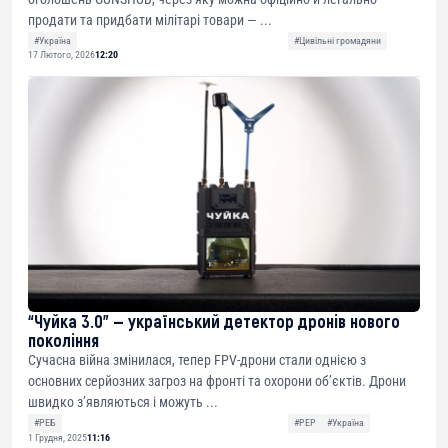
продати та придбати мілітарі товари — ...
#Україна
#Цивільні громадяни
17 Лютого, 2026
12:20
“Чуйка 3.0” — український детектор дронів нового
покоління
Сучасна війна змінилася, тепер FPV-дрони стали однією з
основних серйозних загроз на фронті та охорони об’єктів. Дрони
швидко з’являються і можуть ...
#РЕБ
#РЕР
#Україна
1 Грудня, 2025
11:16