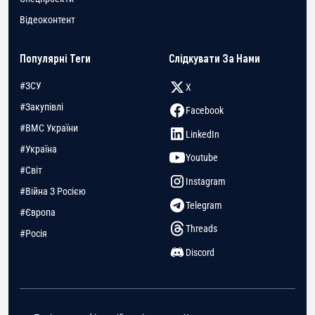
Відеоконтент
Популярні Теги
Слідкувати За Нами
#ЗСУ
X
#Закупівлі
Facebook
#ВМС України
LinkedIn
#Україна
Youtube
#Світ
Instagram
#Війна З Росією
Telegram
#Європа
Threads
#Росія
Discord