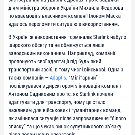
діям міністра оборони України Михайла Федорова
по взаємодії з власником компанії Ілоном Маска
вдалось переломити ситуацію з використанням.
В Україні ж використання терміналів Starlink набуло
широкого обсягу та не обмежується лише
заводським виконанням. Наприклад, компанії
пропонують свої адаптації під будь який
транспортний засіб, в тому числі військові. Одна з
таких компаній —
Adaptis
. “Мілітарний”
поспілкувався з директором з інновацій компанії
Антоном Садиковим про те, як Starlink почали
адаптувати для транспорту, чому це стало
важливим для військових і гуманітарних команд,
як змінилася ситуація після запровадження “білого
списку” та що чекає ринок супутникового зв’язку
після появи нових операторів.