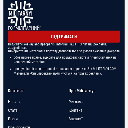
ГО "МІЛІТАРНИЙ"
ПІДТРИМАТИ
Надіслати новину або пресреліз:
info@mil.in.ua
| З питань реклами:
ads@mil.in.ua
Використання матеріалів порталу дозволяється за умови вказання джерела
обов'язкове пряме, відкрите для пошукових систем гіперпосилання на
конкретний матеріал
при публікації не в Інтернеті – вказання адреси сайту MILITARNYI.COM.
Матеріали «Спецпроектів» публікуються на правах реклами.
Контент
Про Militarnyi
Новини
Реклама
Статті
Контакт
Блоги
Вакансії
Спецпроекти