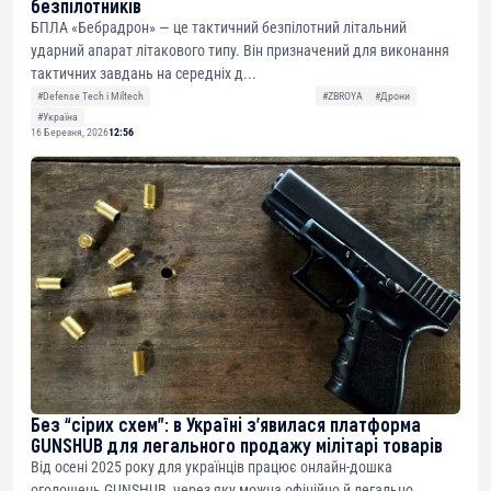
безпілотників
БПЛА «Бебрадрон» — це тактичний безпілотний літальний
ударний апарат літакового типу. Він призначений для виконання
тактичних завдань на середніх д...
#Defense Tech і Miltech
#ZBROYA
#Дрони
#Україна
16 Березня, 2026
12:56
Без “сірих схем”: в Україні з’явилася платформа
GUNSHUB для легального продажу мілітарі товарів
Від осені 2025 року для українців працює онлайн-дошка
оголошень GUNSHUB, через яку можна офіційно й легально