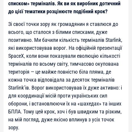
списком» терміналів. Як ви як виробник дотичний
до цієї тематики розцінюєте подібний крок?
Зі своєї точки зору як громадянин я ставлюся до
всього, що сталося з білими списками, дуже
позитивно. Ми бачили кількість терміналів Starlink,
які використовував ворог. На офіційній презентації
SpaceX, коли вони показували еволюцію кількості
терміналів по всьому світу, тимчасово окупована
територія — це майже повністю біла пляма, де
кожна точка відповідала за десяток терміналів
Starlink’ів. Ворог використовував їх дуже активно: і
для координації місій проти українських сил
оборони, і встановлюючи їх на «шахедах» та інших
БПЛА. Тому цей крок, хоч і був швидким та різким,
на мій погляд, дуже якісно вплинув з усіх точок
зору.