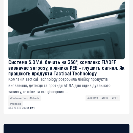
Система S.O.V.A. бачить на 360°, комплекс FLYOFF
визначає загрозу, а лінійка РЕБ – глушить сигнал. Як
працюють продукти Tactical Technology
Компанія Tactical Technology розробила лінійку продуктів
виявлення, детекції та протидії БПЛА для індивідуального
захисту, техніки та стаціонарних ...
#Defense Tech і Miltech
#ZBROYA
#ОПК
#РЕБ
#Україна
5 Березня, 2026
14:41