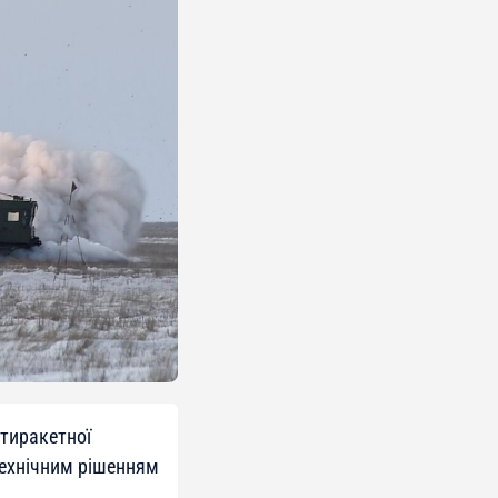
отиракетної
технічним рішенням