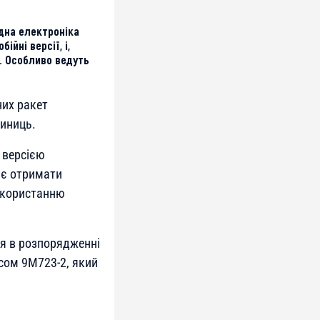
ідна електроніка
ійні версії, і,
. Особливо ведуть
них ракет
диниць.
 версією
ає отримати
використанню
ся в розпорядженні
ксом 9М723-2, який