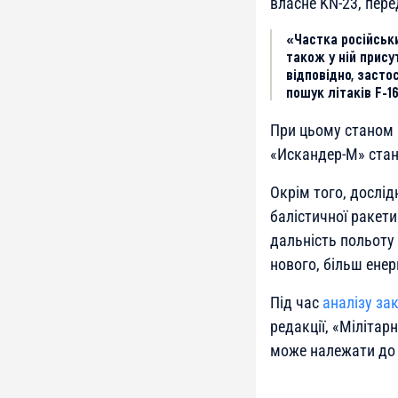
власне KN-23, пере
«Частка російськи
також у ній прису
відповідно, засто
пошук літаків F-16
При цьому станом 
«Искандер-М» стан
Окрім того, дослі
балістичної ракет
дальність польоту
нового, більш енер
Під час
аналізу за
редакції, «Мілітар
може належати до 