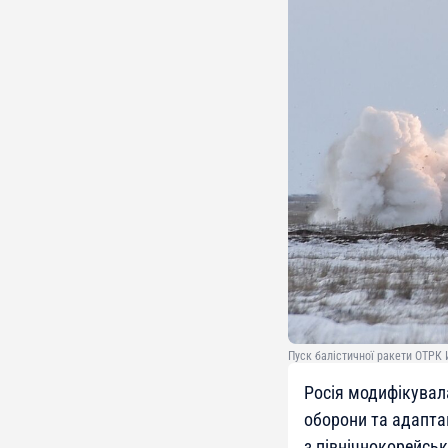
Пуск балістичної ракети ОТРК 
Росія модифікувал
оборони та адапта
з північнокорейськ