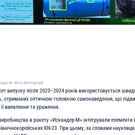
ндер-М. Фото Мілітарний
акет випуску після 2023–2024 років використовується шви
, отриманих оптичною головкою самонаведення, що підви
, її виявлення та ураження.
иробництва в ракету «Искандер-М» інтегрували елементи й 
північнокорейських KN-23. При цьому, за словами науковця