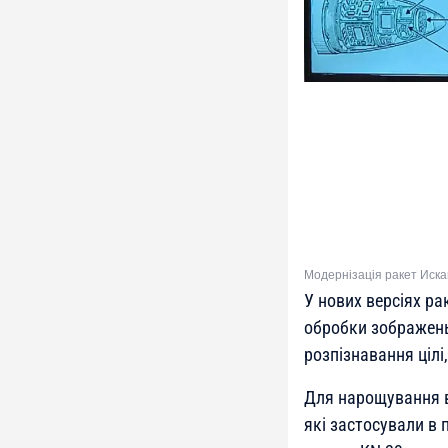
Модернізація ракет Иска
У нових версіях р
обробки зображень
розпізнавання цілі
Для нарощування в
які застосували в 