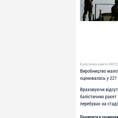
Балістична ракета 9М723
Виробництво малої 
оцінювалась у 221 
Враховуючи відсут
балістичних ракет 
перебуває на стад
Поширити в соцмереж