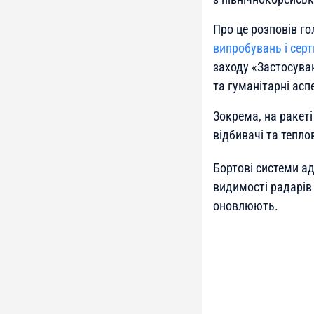
Про це розповів г
випробувань і серт
заходу «Застосуван
та гуманітарні асп
Зокрема, на ракеті
відбивачі та тепло
Бортові системи а
видимості радарів
оновлюють.