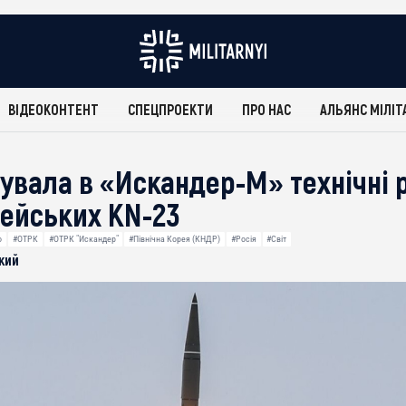
ВІДЕОКОНТЕНТ
СПЕЦПРОЕКТИ
ПРО НАС
АЛЬЯНС МІЛІТ
рувала в «Искандер-М» технічні 
рейських KN-23
ю
#ОТРК
#ОТРК "Искандер"
#Північна Корея (КНДР)
#Росія
#Світ
кий