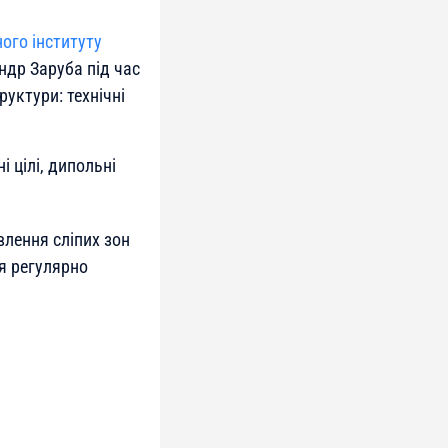
ого інституту
др Заруба під час
уктури: технічні
 цілі, дипольні
влення сліпих зон
я регулярно