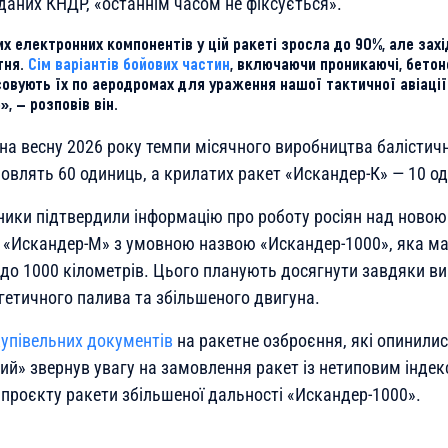
даних КНДР, «останнім часом не фіксується».
х електронних компонентів у цій ракеті зросла до 90%, але зах
тня.
Сім варіантів бойових частин
, включаючи проникаючі, бетоноб
совують їх по аеродромах для ураження нашої тактичної авіації
», — розповів він.
на весну 2026 року темпи місячного виробництва балістич
овлять 60 одиниць, а крилатих ракет «Искандер-К» — 10 о
дники підтвердили інформацію про роботу росіян над новою
и «Искандер-М» з умовною назвою «Искандер-1000», яка м
 до 1000 кілометрів. Цього планують досягнути завдяки 
гетичного палива та збільшеного двигуна.
купівельних документів
на ракетне озброєння, які опинили
ний» звернув увагу на замовлення ракет із нетиповим інде
проєкту ракети збільшеної дальності «Искандер-1000».