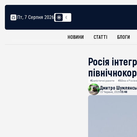
Пт, 7 Серпня 2026
НОВИНИ
СТАТТІ
БЛОГИ
Росія інтег
північноко
#Балістичні ракети
#Війна з Росіє
Дмитро Шумлянсь
13 Червня, 2026
15:48