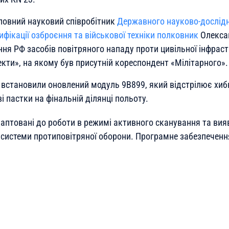
оловний науковий співробітник
Державного науково-дослідн
ифікації озброєння та військової техніки полковник
Олексан
ня РФ засобів повітряного нападу проти цивільної інфрастр
екти», на якому був присутній кореспондент «Мілітарного».
 встановили оновлений модуль 9B899, який відстрілює хибні
ві пастки на фінальній ділянці польоту.
даптовані до роботи в режимі активного сканування та вия
 системи протиповітряної оборони. Програмне забезпеченн