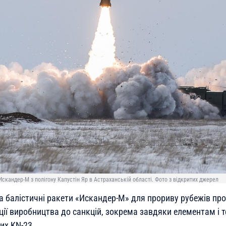
Искандер-М з полігону Капустін Яр в Астраханській області. Фото з відкритих джерел
а балістичні ракети «Искандер-М» для прориву рубежів пр
ції виробництва до санкцій, зокрема завдяки елементам і 
их KN-23.