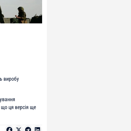
ть виробу
сування
 що ця версія ще