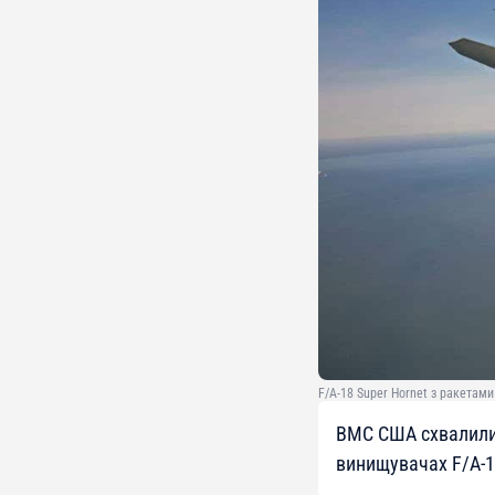
F/A-18 Super Hornet з ракетам
ВМС США схвалили 
винищувачах F/A-18