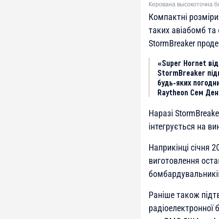
Керована высокоточна бо
Компактні розміри
таких авіабомб та 
StormBreaker прод
«Super Hornet від
StormBreaker під
будь-яких погодни
Raytheon Сем Ден
Наразі StormBreake
інтегрується на в
Наприкінці січня 2
виготовлення оста
бомбардувальників 
Раніше також підтв
радіоелектронної 