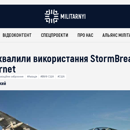
ВІДЕОКОНТЕНТ
СПЕЦПРОЕКТИ
ПРО НАС
АЛЬЯНС МІЛІТ
валили використання StormBreak
rnet
віаційне озброєння
#Авіація
#ВМФ США
#США
кий