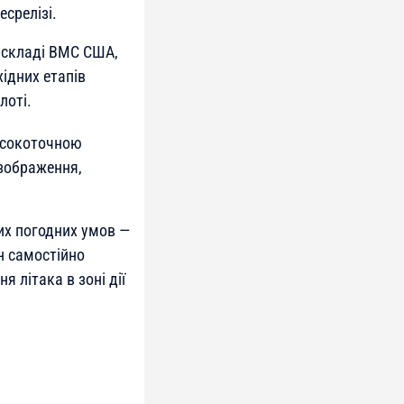
есрелізі.
у складі ВМС США,
ідних етапів
лоті.
високоточною
зображення,
них погодних умов —
н самостійно
 літака в зоні дії