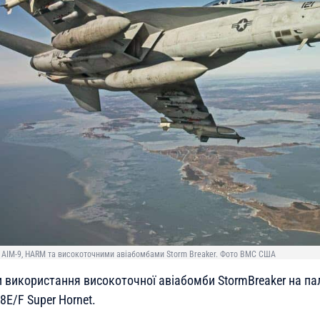
и AIM-9, HARM та високоточними авіабомбами Storm Breaker. Фото ВМС США
використання високоточної авіабомби StormBreaker на па
E/F Super Hornet.