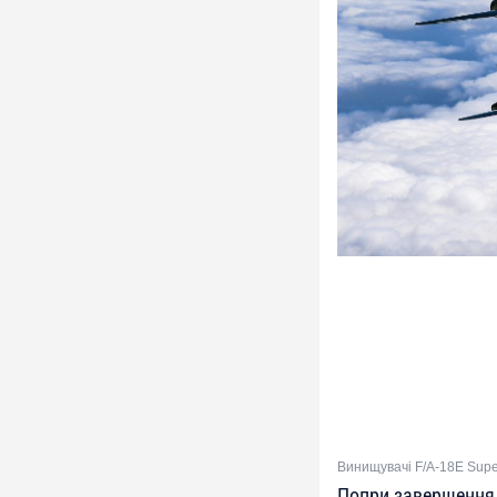
Винищувачі F/A-18E Supe
Попри завершення 