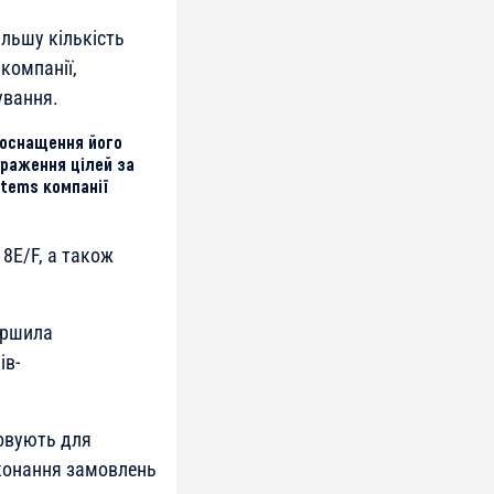
ільшу кількість
компанії,
ування.
а оснащення його
ураження цілей за
stems компанії
18E/F, а також
ершила
ів-
совують для
иконання замовлень