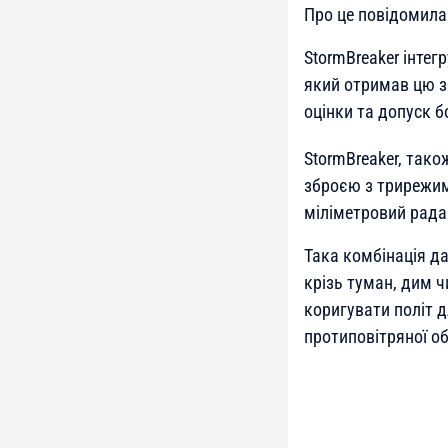
Про це повідомила
StormBreaker інтег
який отримав цю з
оцінки та допуск 
StormBreaker, так
зброєю з трирежи
міліметровий рада
Така комбінація да
крізь туман, дим ч
коригувати політ д
протиповітряної о