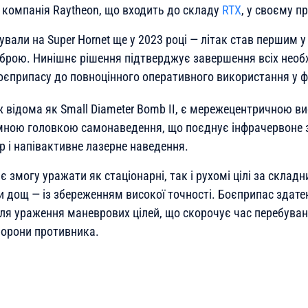
 компанія Raytheon, що входить до складу
RTX
, у своєму пр
рували на Super Hornet ще у 2023 році — літак став першим 
брою. Нинішнє рішення підтверджує завершення всіх необх
боєприпасу до повноцінного оперативного використання у ф
ож відома як Small Diameter Bomb II, є мережецентричною 
мною головкою самонаведення, що поєднує інфрачервоне 
р і напівактивне лазерне наведення.
є змогу уражати як стаціонарні, так і рухомі цілі за склад
и дощ — із збереженням високої точності. Боєприпас здате
ля ураження маневрових цілей, що скорочує час перебування
борони противника.