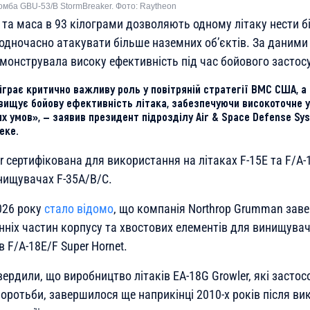
мба GBU-53/B StormBreaker. Фото: Raytheon
 та маса в 93 кілограми дозволяють одному літаку нести б
одночасно атакувати більше наземних об’єктів. За даними 
емонструвала високу ефективність під час бойового застос
іграє критично важливу роль у повітряній стратегії ВМС США, 
вищує бойову ефективність літака, забезпечуючи високоточне 
х умов», — заявив президент підрозділу Air & Space Defense Sy
еке.
r сертифікована для використання на літаках F-15E та F/A-
инищувачах F-35A/B/C.
026 року
стало відомо
, що компанія Northrop Grumman зав
нніх частин корпусу та хвостових елементів для винищувач
F/A-18E/F Super Hornet.
ердили, що виробництво літаків EA-18G Growler, які засто
боротьби, завершилося ще наприкінці 2010-х років після в