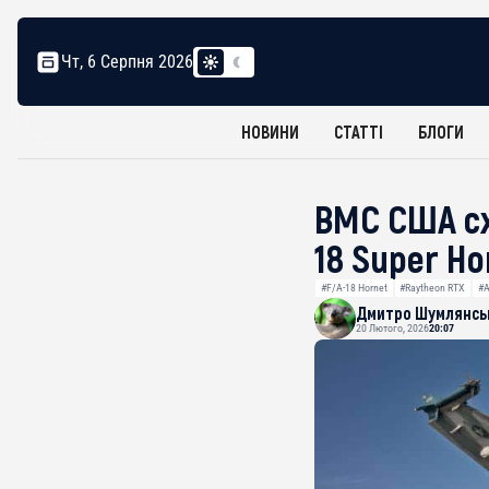
Чт, 6 Серпня 2026
НОВИНИ
СТАТТІ
БЛОГИ
ВМС США сх
18 Super Ho
#F/A-18 Hornet
#Raytheon RTX
#А
Дмитро Шумлянсь
20 Лютого, 2026
20:07