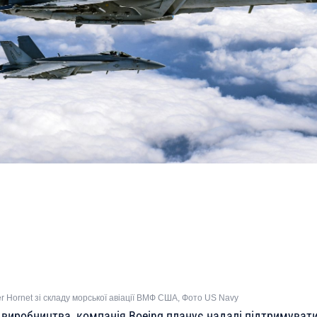
r Hornet зі складу морської авіації ВМФ США, Фото US Navy
виробництва, компанія Boeing планує надалі підтримувати