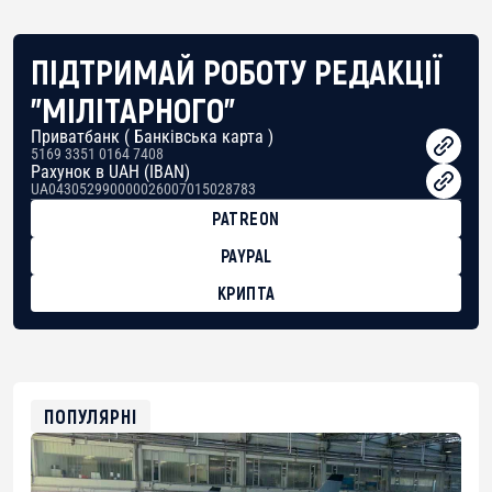
ПІДТРИМАЙ РОБОТУ РЕДАКЦІЇ
"МІЛІТАРНОГО"
Приватбанк ( Банківська карта )
5169 3351 0164 7408
Рахунок в UAH (IBAN)
UA043052990000026007015028783
PATREON
PAYPAL
КРИПТА
BTC
bc1qg0z99m95fte7kj8faa7h2kvnq92wvc53exe8gm
USDT
0x8676644fA7B6d328310283cAC1065Ae01d97CEe7
ETH
0xfD02863D3289416fcF50975c9DFda13623f97758
ПОПУЛЯРНІ