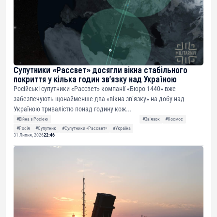
Супутники «Рассвет» досягли вікна стабільного
покриття у кілька годин зв’язку над Україною
Російські супутники «Рассвет» компанії «Бюро 1440» вже
забезпечують щонайменше два «вікна зв’язку» на добу над
Україною тривалістю понад годину кож...
#Війна з Росією
#Звʼязок
#Космос
#Росія
#Супутник
#Супутники «Рассвет»
#Україна
31 Липня, 2026
22:46