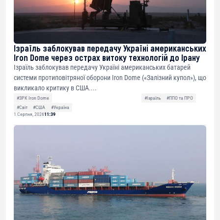
Ізраїль заблокував передачу Україні американських
Iron Dome через острах витоку технологій до Ірану
Ізраїль заблокував передачу Україні американських батарей
системи протиповітряної оборони Iron Dome («Залізний купол»), що
викликало критику в США....
#ЗРК Iron Dome
#Ізраїль
#ППО та ПРО
#Світ
#США
#Україна
1 Серпня, 2026
11:39