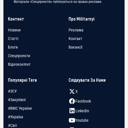
Матеріали «Спецпроектів» публікуються на правах реклами.
Контент
Про Militarnyi
Новини
Реклама
Статті
Контакт
Блоги
Вакансії
Спецпроекти
Відеоконтент
Популярні Теги
Слідкувати За Нами
#ЗСУ
X
#Закупівлі
Facebook
#ВМС України
LinkedIn
#Україна
Youtube
#Світ