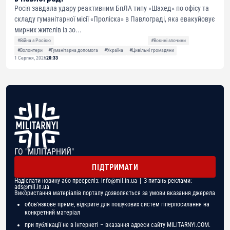
Росія завдала удару реактивним БпЛА типу «Шахед» по офісу та
складу гуманітарної місії «Проліска» в Павлограді, яка евакуйовує
мирних жителів із зо...
#Війна з Росією
#Воєнні злочини
#Волонтери
#Гуманітарна допомога
#Україна
#Цивільні громадяни
1 Серпня, 2026
20:33
ГО "МІЛІТАРНИЙ"
ПІДТРИМАТИ
Надіслати новину або пресреліз:
info@mil.in.ua
| З питань реклами:
ads@mil.in.ua
Використання матеріалів порталу дозволяється за умови вказання джерела
обов'язкове пряме, відкрите для пошукових систем гіперпосилання на
конкретний матеріал
при публікації не в Інтернеті – вказання адреси сайту MILITARNYI.COM.