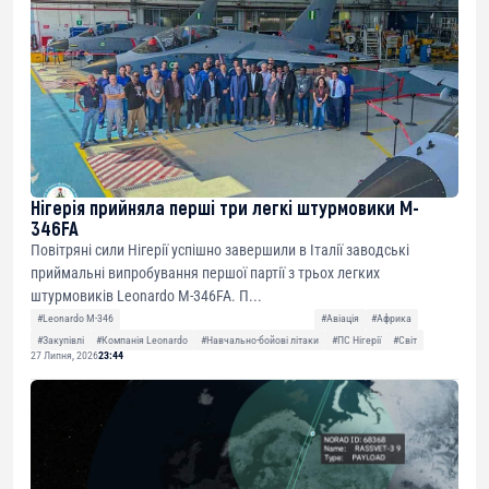
Нігерія прийняла перші три легкі штурмовики M-
346FA
Повітряні сили Нігерії успішно завершили в Італії заводські
приймальні випробування першої партії з трьох легких
штурмовиків Leonardo M-346FA. П...
#Leonardo M-346
#Авіація
#Африка
#Закупівлі
#Компанія Leonardo
#Навчально-бойові літаки
#ПС Нігерії
#Світ
27 Липня, 2026
23:44