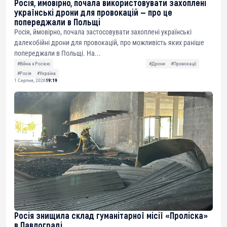
Росія, ймовірно, почала використовувати захоплені
українські дрони для провокацій — про це
попереджали в Польщі
Росія, ймовірно, почала застосовувати захоплені українські
далекобійні дрони для провокацій, про можливість яких раніше
попереджали в Польщі. На...
#Війна з Росією
#Дрони
#Провокації
#Росія
#Україна
1 Серпня, 2026
19:19
Росія знищила склад гуманітарної місії «Проліска»
в Павлограді