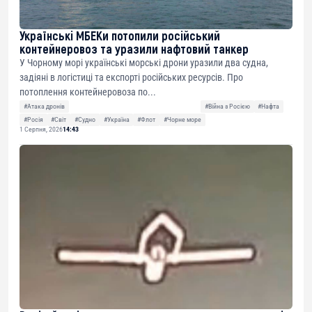
Українські МБЕКи потопили російський
контейнеровоз та уразили нафтовий танкер
У Чорному морі українські морські дрони уразили два судна,
задіяні в логістиці та експорті російських ресурсів. Про
потоплення контейнеровоза по...
#Атака дронів
#Війна з Росією
#Нафта
#Росія
#Світ
#Судно
#Україна
#Флот
#Чорне море
1 Серпня, 2026
14:43