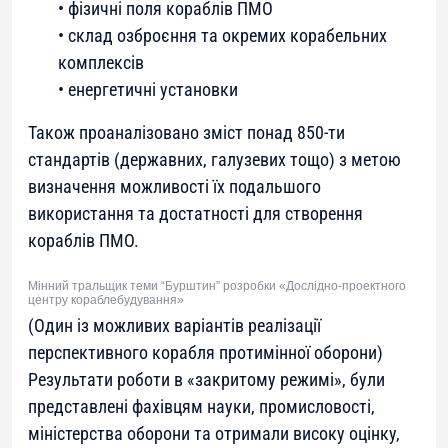
• фізичні поля кораблів ПМО
• склад озброєння та окремих корабельних
комплексів
• енергетичні установки
Також проаналізовано зміст понад 850-ти
стандартів (державних, галузевих тощо) з метою
визначення можливості їх подальшого
використання та достатності для створення
кораблів ПМО.
Мінний тральщик теми “Бурштин” розробки «Дослідно-проектного
центру кораблебудування»
(Один із можливих варіантів реалізації
перспективного корабля протимінної оборони)
Результати роботи в «закритому режимі», були
представлені фахівцям науки, промисловості,
міністерства оборони та отримали високу оцінку,