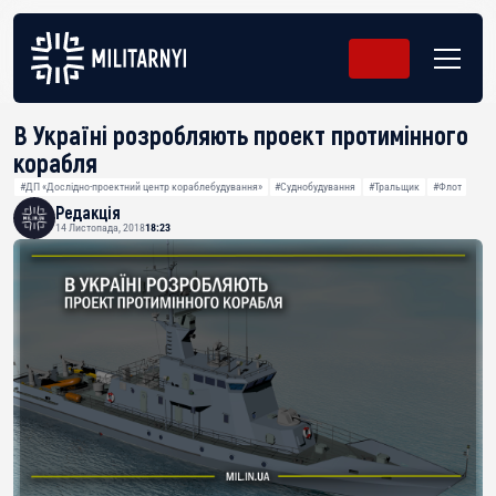
В Україні розробляють проект протимінного
корабля
#ДП «Дослідно-проектний центр кораблебудування»
#Суднобудування
#Тральщик
#Флот
Редакція
14 Листопада, 2018
18:23