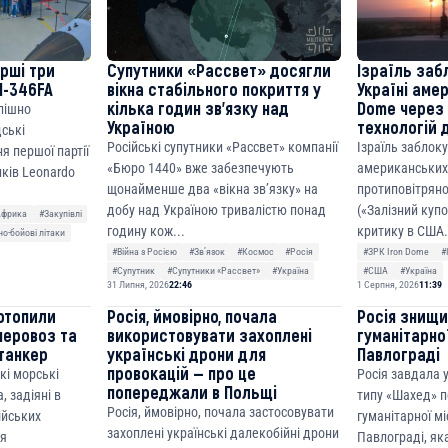
ерші три
Супутники «Рассвет» досягли
Ізраїль заб
M-346FA
вікна стабільного покриття у
Україні аме
кілька годин зв’язку над
Dome через 
спішно
Україною
технологій 
дські
Російські супутники «Рассвет» компанії
Ізраїль заблок
я першої партії
«Бюро 1440» вже забезпечують
американських
ків Leonardo
щонайменше два «вікна зв’язку» на
протиповітряно
добу над Україною тривалістю понад
(«Залізний куп
Африка
#Закупівлі
годину кож...
критику в США.
о-бойові літаки
#Війна з Росією
#Звʼязок
#Космос
#Росія
#ЗРК Iron Dome
#
#Супутник
#Супутники «Рассвет»
#Україна
#США
#Україна
31 Липня, 2026
22:46
1 Серпня, 2026
11:39
отопили
Росія, ймовірно, почала
Росія знищ
неровоз та
використовувати захоплені
гуманітарної
танкер
українські дрони для
Павлограді
провокацій — про це
кі морські
Росія завдала
попереджали в Польщі
, задіяні в
типу «Шахед» п
Росія, ймовірно, почала застосовувати
сійських
гуманітарної мі
захоплені українські далекобійні дрони
ня
Павлограді, як