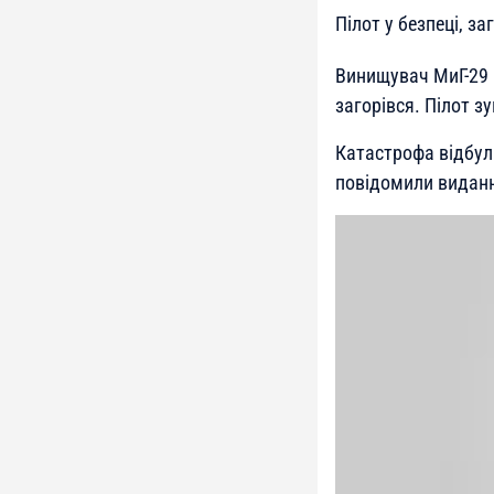
Пілот у безпеці, з
Винищувач МиГ-29 п
загорівся. Пілот з
Катастрофа відбула
повідомили виданн