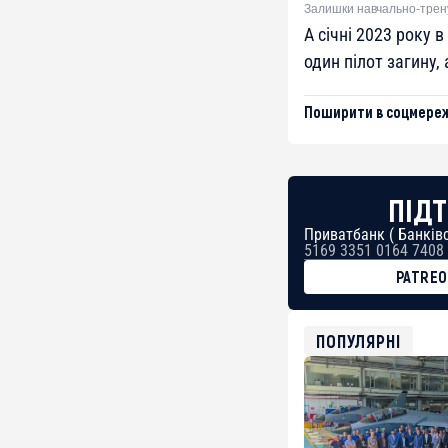
Залишки навчально-трену
А січні 2023 року в 
один пілот загину, 
Поширити в соцмереж
ПІДТ
Приватбанк ( Банківс
5169 3351 0164 7408
PATRE
BTC
bc1qg0z99m95fte7kj
USDT
ПОПУЛЯРНІ
0x8676644fA7B6d32
ETH
0xfD02863D3289416f