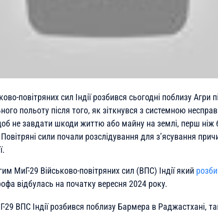
ьково-повітряних сил Індії розбився сьогодні поблизу Агри 
ого польоту після того, як зіткнувся з системною несправ
щоб не завдати шкоди життю або майну на землі, перш ніж
Повітряні сили почали розслідування для з’ясування причи
ї.
гим МиГ-29 Військово-повітряних сил (ВПС) Індії який
розби
офа відбулась на початку вересня 2024 року.
-29 ВПС Індії розбився поблизу Бармера в Раджастхані, та