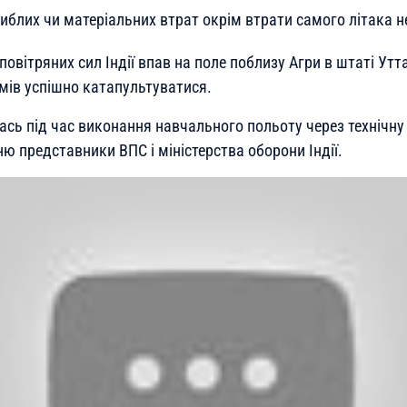
агиблих чи матеріальних втрат окрім втрати самого літака 
овітряних сил Індії впав на поле поблизу Агри в штаті Утт
умів успішно катапультуватися.
сь під час виконання навчального польоту через технічну 
ю представники ВПС і міністерства оборони Індії.