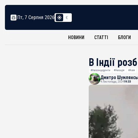
Пт, 7 Серпня 2026
НОВИНИ
СТАТТІ
БЛОГИ
В Індії ро
#Авіаінциденти
#Авіація
#Азія
Дмитро Шумлянсь
4 Листопада, 2024
19:33