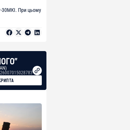
у-30МКІ. При цьому
НОГО"
BAN)
26007015028783
КРИПТА