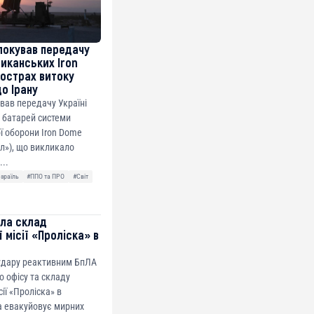
локував передачу
риканських Iron
острах витоку
до Ірану
ував передачу Україні
 батарей системи
ї оборони Iron Dome
ол»), що викликало
...
Ізраїль
#ППО та ПРО
#Світ
ила склад
 місії «Проліска» в
 удару реактивним БпЛА
о офісу та складу
сії «Проліска» в
а евакуйовує мирних