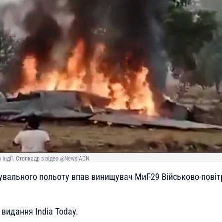
 Індії. Стопкадр з відео @NewsIADN
енувального польоту впав винищувач МиГ-29 Військово-повіт
видання India Today.