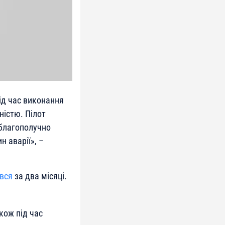
під час виконання
ністю. Пілот
 благополучно
н аварії», –
вся
за два місяці.
кож під час