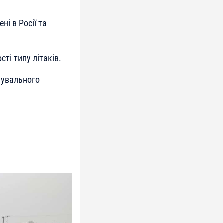
ні в Росії та
ті типу літаків.
нувального