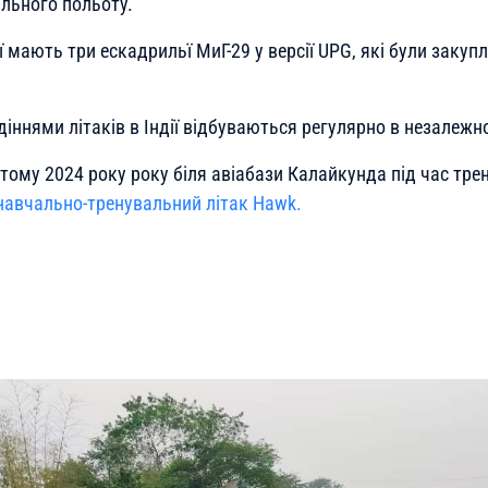
льного польоту.
ї мають три ескадрильї МиГ-29 у версії UPG, які були закупле
діннями літаків в Індії відбуваються регулярно в незалежнос
тому 2024 року року біля авіабази Калайкунда під час тре
навчально-тренувальний літак Hawk.