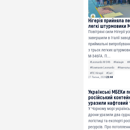
Нігерія прийняла п
легкі штурмовики 
Повітряні сили Нігерії у
завершили в Італії заво
приймальні випробуванн
з трьох легких штурмови
M-346FA. П...
#Leonardo M-346
#Авіація
#
#Компанія Leonardo
#Навчальн
#ПС Нігерії
#Світ
27 Липня, 2026
23:44
Українські МБЕКи п
російський контей
уразили нафтовий 
У Чорному морі українсь
дрони уразили два судна
логістиці та експорті ро
ресурсів. Про потоплен