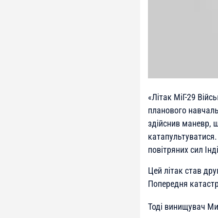
«Літак МіГ-29 Війс
планового навчальн
здійснив маневр, 
катапультуватися. 
повітряних сил Інді
Цей літак став дру
Попередня катастр
Тоді винищувач МиГ