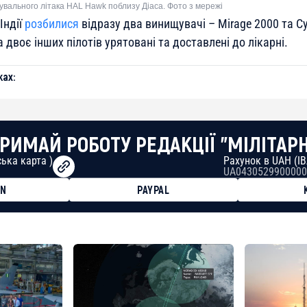
вального літака HAL Hawk поблизу Діаса. Фото з мережі
Індії
розбилися
відразу два винищувачі – Mirage 2000 та С
а двоє інших пілотів урятовані та доставлені до лікарні.
ах:
РИМАЙ РОБОТУ РЕДАКЦІЇ "МІЛІТАР
ька карта )
Рахунок в UAH (I
UA0430529900000
ON
PAYPAL
8faa7h2kvnq92wvc53exe8gm
8310283cAC1065Ae01d97CEe7
cF50975c9DFda13623f97758