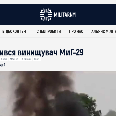
ВІДЕОКОНТЕНТ
СПЕЦПРОЕКТИ
ПРО НАС
АЛЬЯНС МІЛІТ
збився винищувач МиГ-29
#Індія
#МиГ-29
#ПС Індії
#Світ
кий