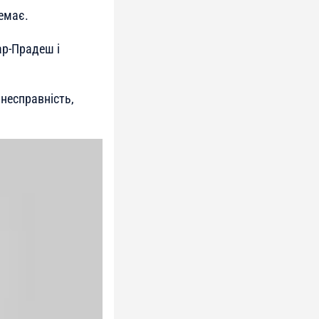
немає.
ар-Прадеш і
несправність,