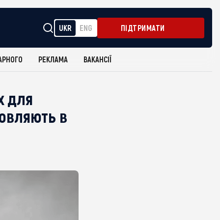
UKR
ENG
ПІДТРИМАТИ
АРНОГО
РЕКЛАМА
ВАКАНСІЇ
x для
товляють в