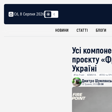
Сб, 8 Серпня 2026
НОВИНИ
СТАТТІ
БЛОГИ
Усі компон
проєкту «Фр
Україні
#Fire Point
#ZBROYA
#ППО та ПР
Дмитро Шумлянсь
18 Травня, 2026
23:38