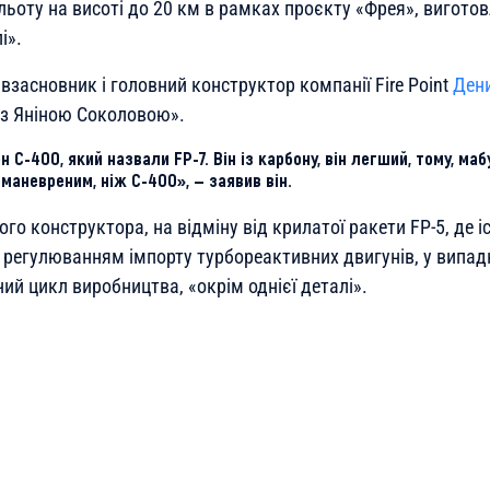
ольоту на висоті до 20 км в рамках проєкту «Фрея», виготов
і».
івзасновник і головний конструктор компанії Fire Point
Ден
 з Яніною Соколовою».
 С-400, який назвали FP-7. Він із карбону, він легший, тому, ма
 маневреним, ніж С-400», — заявив він.
го конструктора, на відміну від крилатої ракети FP-5, де і
з регулюванням імпорту турбореактивних двигунів, у випадк
й цикл виробництва, «окрім однієї деталі».