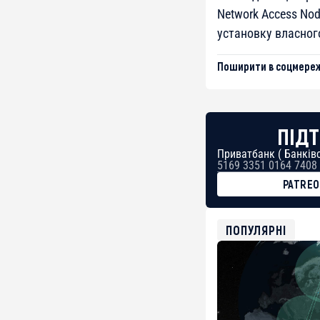
Network Access No
установку власног
Поширити в соцмереж
ПІДТ
Приватбанк ( Банківс
5169 3351 0164 7408
PATRE
BTC
bc1qg0z99m95fte7kj
USDT
ПОПУЛЯРНІ
0x8676644fA7B6d32
ETH
0xfD02863D3289416f