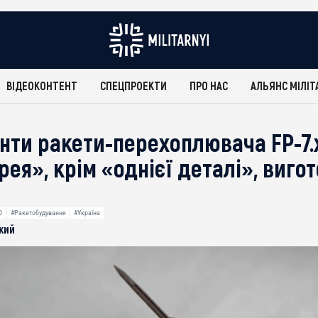
ВІДЕОКОНТЕНТ
СПЕЦПРОЕКТИ
ПРО НАС
АЛЬЯНС МІЛІТ
енти ракети-перехоплювача FP-7.
ея», крім «однієї деталі», виго
О
#Ракетобудування
#Україна
кий