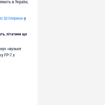
ляють в Україні,
ис Штілерман
у
буть, літатиме ще
снує «вузьке
у FP-7.x