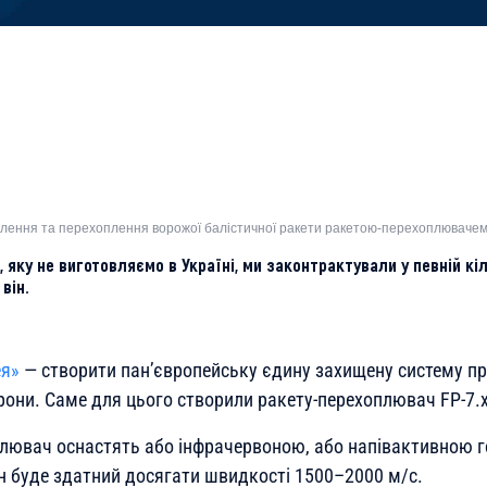
влення та перехоплення ворожої балістичної ракети ракетою-перехоплювачем FP
, яку не виготовляємо в Україні, ми законтрактували у певній кі
він.
ея»
— створити пан’європейську єдину захищену систему пр
рони. Саме для цього створили ракету-перехоплювач FP-7.x
лювач оснастять або інфрачервоною, або напівактивною 
н буде здатний досягати швидкості 1500–2000 м/с.