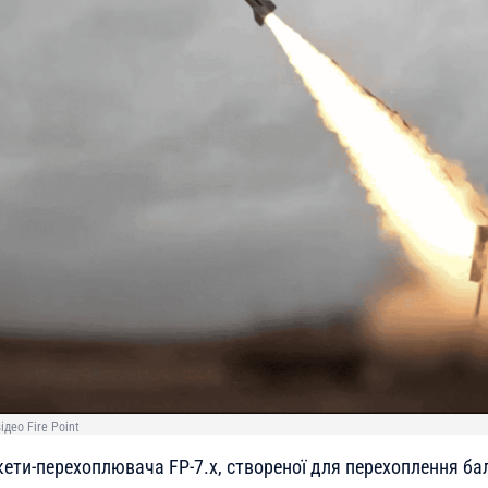
ідео Fire Point
кети-перехоплювача FP-7.x, створеної для перехоплення ба