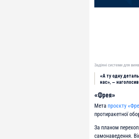
Задіяні системи для вия
«А ту одну деталь
нас», — наголосив 
«Фрея»
Мета
проєкту «Фр
протиракетної обо
За планом перехоп
самонаведення. Ві