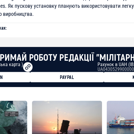
des. Як пускову установку планують використовувати легк
о виробництва.
ах:
РИМАЙ РОБОТУ РЕДАКЦІЇ "МІЛІТАР
ька карта )
Рахунок в UAH (I
UA0430529900000
ON
PAYPAL
8faa7h2kvnq92wvc53exe8gm
8310283cAC1065Ae01d97CEe7
cF50975c9DFda13623f97758