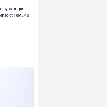
товувати три
Hensoldt TRML-4D