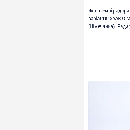
Як наземні радари
варіанти: SAAB Gir
(Німеччина). Радар