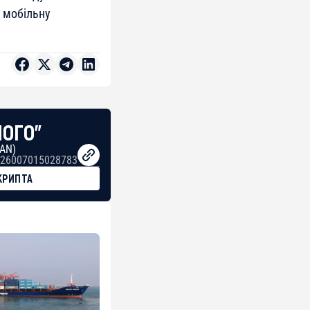
у мобільну
НОГО"
BAN)
26007015028783
КРИПТА