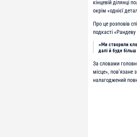
кінцевій ділянці п
окрім «однієї детал
Про це розповів сп
подкасті «Рандеву
«Ми створили клон
далі й буде більш
За словами головно
місце», пов’язане 
налагоджений повни