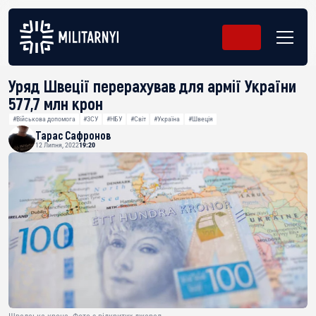
Уряд Швеції перерахував для армії України
577,7 млн крон
#Військова допомога
#ЗСУ
#НБУ
#Світ
#Україна
#Швеція
Тарас Сафронов
12 Липня, 2022
19:20