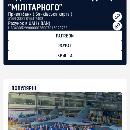
"МІЛІТАРНОГО"
Приватбанк ( Банківська карта )
5169 3351 0164 7408
Рахунок в UAH (IBAN)
UA043052990000026007015028783
PATREON
PAYPAL
КРИПТА
BTC
bc1qg0z99m95fte7kj8faa7h2kvnq92wvc53exe8gm
USDT
0x8676644fA7B6d328310283cAC1065Ae01d97CEe7
ETH
0xfD02863D3289416fcF50975c9DFda13623f97758
ПОПУЛЯРНІ