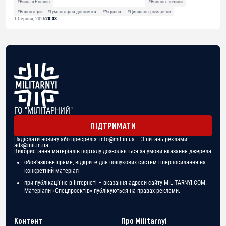
#Війна з Росією
#Воєнні злочини
#Волонтери
#Гуманітарна допомога
#Україна
#Цивільні громадяни
1 Серпня, 2026
20:33
ГО "МІЛІТАРНИЙ"
ПІДТРИМАТИ
Надіслати новину або пресреліз:
info@mil.in.ua
| З питань реклами:
ads@mil.in.ua
Використання матеріалів порталу дозволяється за умови вказання джерела
обов'язкове пряме, відкрите для пошукових систем гіперпосилання на
конкретний матеріал
при публікації не в Інтернеті – вказання адреси сайту MILITARNYI.COM.
Матеріали «Спецпроектів» публікуються на правах реклами.
Контент
Про Militarnyi