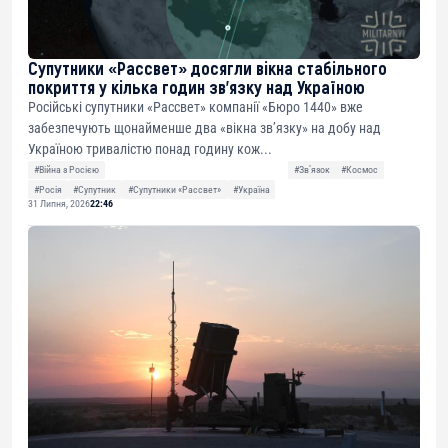
Супутники «Рассвет» досягли вікна стабільного
покриття у кілька годин зв’язку над Україною
Російські супутники «Рассвет» компанії «Бюро 1440» вже
забезпечують щонайменше два «вікна зв’язку» на добу над
Україною тривалістю понад годину кож...
#Війна з Росією
#Звʼязок
#Космос
#Росія
#Супутник
#Супутники «Рассвет»
#Україна
31 Липня, 2026
22:46