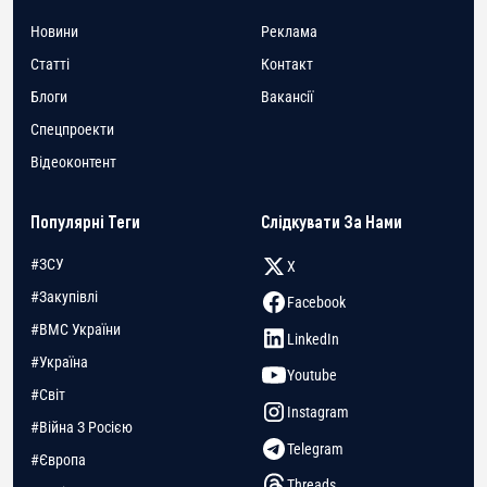
Новини
Реклама
Статті
Контакт
Блоги
Вакансії
Спецпроекти
Відеоконтент
Популярні Теги
Слідкувати За Нами
#ЗСУ
X
#Закупівлі
Facebook
#ВМС України
LinkedIn
#Україна
Youtube
#Світ
Instagram
#Війна З Росією
Telegram
#Європа
Threads