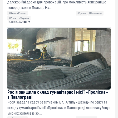
далекобійні дрони для провокацій, про можливість яких раніше
попереджали в Польщі. На...
#Війна з Росією
#Дрони
#Провокації
#Росія
#Україна
1 Серпня, 2026
19:19
Росія знищила склад гуманітарної місії «Проліска»
в Павлограді
Росія завдала удару реактивним БпЛА типу «Шахед» по офісу та
складу гуманітарної місії «Проліска» в Павлограді, яка евакуйовує
мирних жителів із зо...