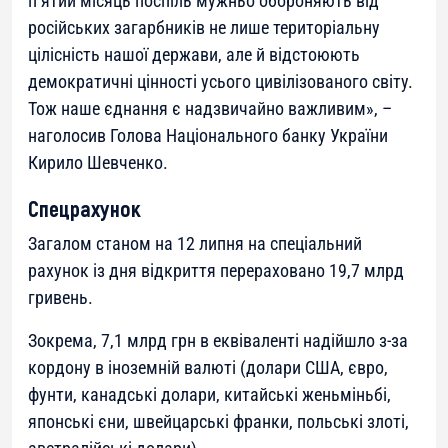
п’ятий місяць поспіль мужньо обороняють від
російських загарбників не лише територіальну
цілісність нашої держави, але й відстоюють
демократичні цінності усього цивілізованого світу.
Тож наше єднання є надзвичайно важливим
», –
наголосив Голова Національного банку України
Кирило Шевченко.
Спецрахунок
Загалом станом на 12 липня на спеціальний
рахунок із дня відкриття перераховано 19,7 млрд
гривень.
Зокрема, 7,1 млрд грн в еквіваленті надійшло з-за
кордону в іноземній валюті (долари США, євро,
фунти, канадські долари, китайські женьміньбі,
японські єни, швейцарські франки, польські злоті,