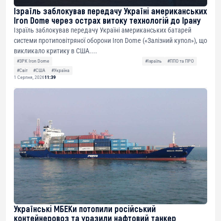
Ізраїль заблокував передачу Україні американських
Iron Dome через острах витоку технологій до Ірану
Ізраїль заблокував передачу Україні американських батарей
системи протиповітряної оборони Iron Dome («Залізний купол»), що
викликало критику в США....
#ЗРК Iron Dome
#Ізраїль
#ППО та ПРО
#Світ
#США
#Україна
1 Серпня, 2026
11:39
Українські МБЕКи потопили російський
контейнеровоз та уразили нафтовий танкер