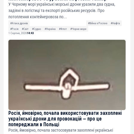
У Чорному морі українські морські дрони уразили два судна,
задіяні в логістиці та експорті російських ресурсів. Про
потоплення контейнеровоза по...
#Атака дронів
#Війна з Росією
#Нафта
#Росія
#Світ
#Судно
#Україна
#Флот
#Чорне море
1 Серпня, 2026
14:43
Росія, ймовірно, почала використовувати захоплені
українські дрони для провокацій — про це
попереджали в Польщі
Росія, ймовірно, почала застосовувати захоплені українські