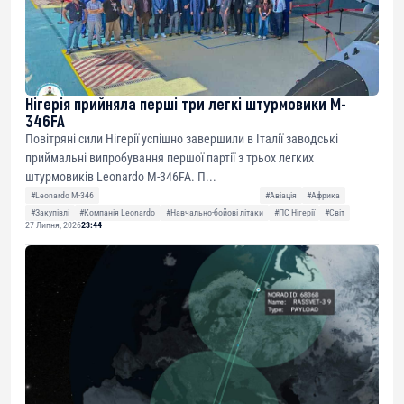
Нігерія прийняла перші три легкі штурмовики M-
346FA
Повітряні сили Нігерії успішно завершили в Італії заводські
приймальні випробування першої партії з трьох легких
штурмовиків Leonardo M-346FA. П...
#Leonardo M-346
#Авіація
#Африка
#Закупівлі
#Компанія Leonardo
#Навчально-бойові літаки
#ПС Нігерії
#Світ
27 Липня, 2026
23:44