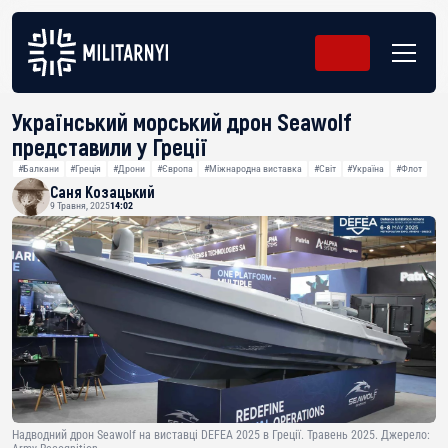
Український морський дрон Seawolf
представили у Греції
#Балкани
#Греція
#Дрони
#Європа
#Міжнародна виставка
#Світ
#Україна
#Флот
Саня Козацький
9 Травня, 2025
14:02
Надводний дрон Seawolf на виставці DEFEA 2025 в Греції. Травень 2025. Джерело: