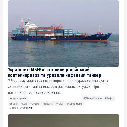
Українські МБЕКи потопили російський
контейнеровоз та уразили нафтовий танкер
У Чорному морі українські морські дрони уразили два судна,
задіяні в логістиці та експорті російських ресурсів. Про
потоплення контейнеровоза по...
#Атака дронів
#Війна з Росією
#Нафта
#Росія
#Світ
#Судно
#Україна
#Флот
#Чорне море
1 Серпня, 2026
14:43