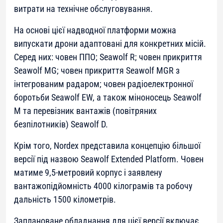
витрати на технічне обслуговування.
На основі цієї надводної платформи можна
випускати дрони адаптовані для конкретних місій.
Серед них: човен ППО; Seawolf R; човен прикриття
Seawolf MG; човен прикриття Seawolf MGR з
інтегрованим радаром; човен радіоелектронної
боротьби Seawolf EW, а також міноносець Seawolf
M та перевізник вантажів (повітряних
безпілотників) Seawolf D.
Крім того, Nordex представила концепцію більшої
версії під назвою Seawolf Extended Platform. Човен
матиме 9,5-метровий корпус і заявлену
вантажопідйомність 4000 кілограмів та робочу
дальність 1500 кілометрів.
Заплановане обладнання для цієї версії включає