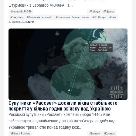
штурмовиків Leonardo M-346FA. П...
#Leonardo M-346
#Авіація
#Африка
#Закупівлі
#Компанія Leonardo
#Навчально-бойові літаки
#ПС Нігерії
#Світ
27 Липня, 2026
23:44
Супутники «Рассвет» досягли вікна стабільного
покриття у кілька годин зв’язку над Україною
Російські супутники «Рассвет» компанії «Бюро 1440» вже
забезпечують щонайменше два «вікна зв’язку» на добу над
Україною тривалістю понад годину кож...
#Війна з Росією
#Звʼязок
#Космос