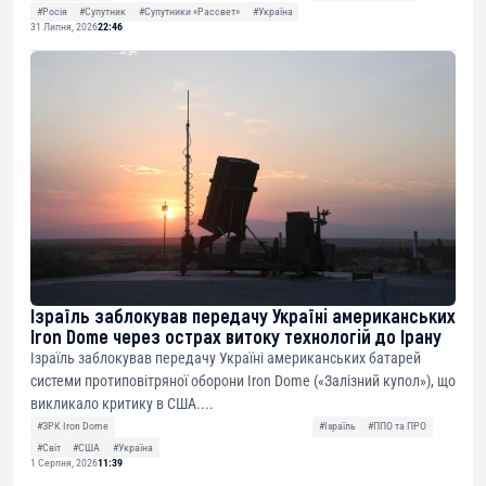
#Росія
#Супутник
#Супутники «Рассвет»
#Україна
31 Липня, 2026
22:46
Ізраїль заблокував передачу Україні американських
Iron Dome через острах витоку технологій до Ірану
Ізраїль заблокував передачу Україні американських батарей
системи протиповітряної оборони Iron Dome («Залізний купол»), що
викликало критику в США....
#ЗРК Iron Dome
#Ізраїль
#ППО та ПРО
#Світ
#США
#Україна
1 Серпня, 2026
11:39