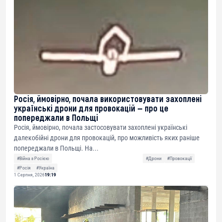
Росія, ймовірно, почала використовувати захоплені
українські дрони для провокацій — про це
попереджали в Польщі
Росія, ймовірно, почала застосовувати захоплені українські
далекобійні дрони для провокацій, про можливість яких раніше
попереджали в Польщі. На...
#Війна з Росією
#Дрони
#Провокації
#Росія
#Україна
1 Серпня, 2026
19:19