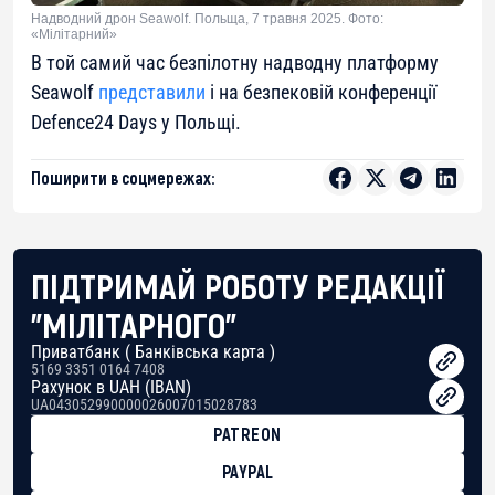
Надводний дрон Seawolf. Польща, 7 травня 2025. Фото:
«Мілітарний»
В той самий час безпілотну надводну платформу
Seawolf
представили
і на безпековій конференції
Defence24 Days у Польщі.
Поширити в соцмережах:
ПІДТРИМАЙ РОБОТУ РЕДАКЦІЇ
"МІЛІТАРНОГО"
Приватбанк ( Банківська карта )
5169 3351 0164 7408
Рахунок в UAH (IBAN)
UA043052990000026007015028783
PATREON
PAYPAL