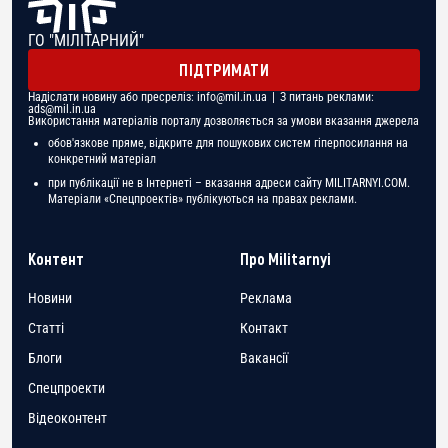
ГО "МІЛІТАРНИЙ"
ПІДТРИМАТИ
Надіслати новину або пресреліз:
info@mil.in.ua
| З питань реклами:
ads@mil.in.ua
Використання матеріалів порталу дозволяється за умови вказання джерела
обов'язкове пряме, відкрите для пошукових систем гіперпосилання на
конкретний матеріал
при публікації не в Інтернеті – вказання адреси сайту MILITARNYI.COM.
Матеріали «Спецпроектів» публікуються на правах реклами.
Контент
Про Militarnyi
Новини
Реклама
Статті
Контакт
Блоги
Вакансії
Спецпроекти
Відеоконтент