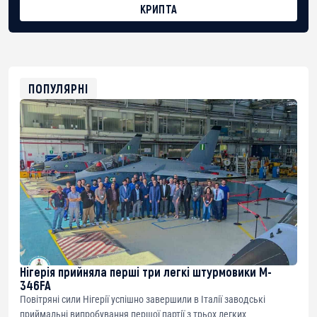
КРИПТА
BTC
bc1qg0z99m95fte7kj8faa7h2kvnq92wvc53exe8gm
USDT
0x8676644fA7B6d328310283cAC1065Ae01d97CEe7
ETH
0xfD02863D3289416fcF50975c9DFda13623f97758
ПОПУЛЯРНІ
Нігерія прийняла перші три легкі штурмовики M-
346FA
Повітряні сили Нігерії успішно завершили в Італії заводські
приймальні випробування першої партії з трьох легких