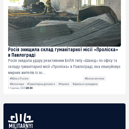
Росія знищила склад гуманітарної місії «Проліска»
в Павлограді
Росія завдала удару реактивним БпЛА типу «Шахед» по офісу та
складу гуманітарної місії «Проліска» в Павлограді, яка евакуйовує
мирних жителів із зо...
#Війна з Росією
#Воєнні злочини
#Волонтери
#Гуманітарна допомога
#Україна
#Цивільні громадяни
1 Серпня, 2026
20:33