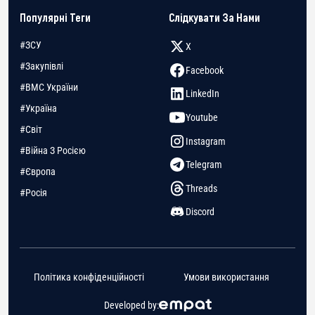
Популярні Теги
Слідкувати За Нами
#ЗСУ
X
#Закупівлі
Facebook
#ВМС України
LinkedIn
#Україна
Youtube
#Світ
Instagram
#Війна З Росією
Telegram
#Європа
Threads
#Росія
Discord
Політика конфіденційності
Умови використання
Developed by: