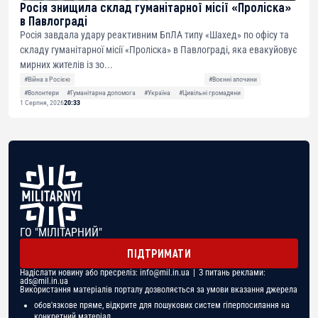
Росія знищила склад гуманітарної місії «Проліска»
в Павлограді
Росія завдала удару реактивним БпЛА типу «Шахед» по офісу та
складу гуманітарної місії «Проліска» в Павлограді, яка евакуйовує
мирних жителів із зо...
#Війна з Росією
#Воєнні злочини
#Волонтери
#Гуманітарна допомога
#Україна
#Цивільні громадяни
1 Серпня, 2026
20:33
ГО "МІЛІТАРНИЙ"
ПІДТРИМАТИ
Надіслати новину або пресреліз:
info@mil.in.ua
| З питань реклами:
ads@mil.in.ua
Використання матеріалів порталу дозволяється за умови вказання джерела
обов'язкове пряме, відкрите для пошукових систем гіперпосилання на
конкретний матеріал