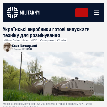
Українські виробники готові випускати
техніку для розмінування
#Війна з Росією
#Міни
#ОПК
#Розмінування
#Україна
Саня Козацький
8 Серпня, 2023
15:12
Машина для розмінування GCS-200 передана Україні, травень 2023. Фото: