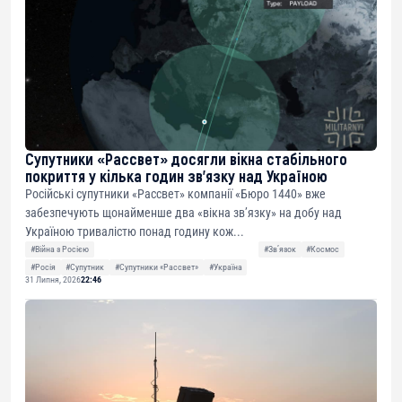
Супутники «Рассвет» досягли вікна стабільного
покриття у кілька годин зв’язку над Україною
Російські супутники «Рассвет» компанії «Бюро 1440» вже
забезпечують щонайменше два «вікна зв’язку» на добу над
Україною тривалістю понад годину кож...
#Війна з Росією
#Звʼязок
#Космос
#Росія
#Супутник
#Супутники «Рассвет»
#Україна
31 Липня, 2026
22:46