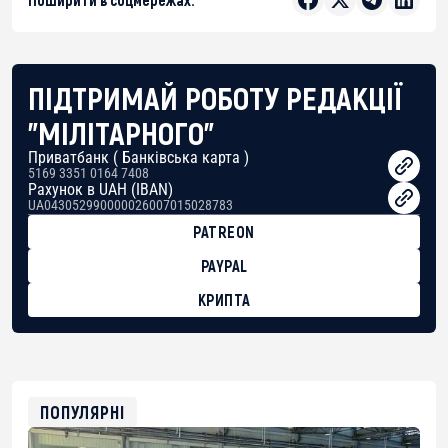
ПІДТРИМАЙ РОБОТУ РЕДАКЦІЇ
"МІЛІТАРНОГО"
Приватбанк ( Банківська карта )
5169 3351 0164 7408
Рахунок в UAH (IBAN)
UA043052990000026007015028783
PATREON
PAYPAL
КРИПТА
BTC
bc1qg0z99m95fte7kj8faa7h2kvnq92wvc53exe8gm
USDT
0x8676644fA7B6d328310283cAC1065Ae01d97CEe7
ETH
0xfD02863D3289416fcF50975c9DFda13623f97758
ПОПУЛЯРНІ