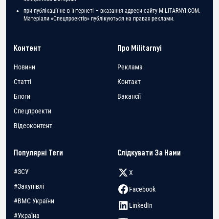
при публікації не в Інтернеті – вказання адреси сайту MILITARNYI.COM.
Матеріали «Спецпроектів» публікуються на правах реклами.
Контент
Про Militarnyi
Новини
Реклама
Статті
Контакт
Блоги
Вакансії
Спецпроекти
Відеоконтент
Популярні Теги
Слідкувати За Нами
#ЗСУ
X
#Закупівлі
Facebook
#ВМС України
LinkedIn
#Україна