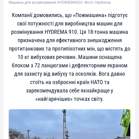
Машина для розмінування HYDREMA910. Фото: Hydrema
Компанії домовились, що «Пожмашина» підготує
свої потужності для виробництва машин для
розмінування HYDREMA 910. Ця 18-тонна машина
призначена для ефективного знешкодження
протитанкових та протипіхотних мін, що містять до
10 кг вибухових речовин. Машини оснащена
блоком з 72 ланцюгами і дефлекторним екраном
для захисту від вибуху та осколків. Вога давно
стоїть на озброєнні країн НАТО та
зарекомендувала себе якнайкраще у
«найгарячіших» точках світу.