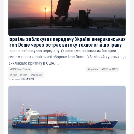
Ізраїль заблокував передачу Україні американських
Iron Dome через острах витоку технологій до Ірану
Ізраїль заблокував передачу Україні американських батарей
системи протиповітряної оборони Iron Dome («Залізний купол»), що
викликало критику в США....
#ЗРК Iron Dome
#Ізраїль
#ППО та ПРО
#Світ
#США
#Україна
1 Серпня, 2026
11:39