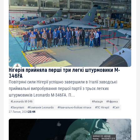
Нігерія прийняла перші три легкі штурмовики M-
346FA
Повітряні сили Нігерії успішно завершили в Італії заводські
приймальні випробування першої партії з трьох легких
штурмовиків Leonardo M-346FA. П...
#Leonardo M-346
#Авіація
#Африка
#Закупівлі
#Компанія Leonardo
#Навчально-бойові літаки
#ПС Нігерії
#Світ
27 Липня, 2026
23:44