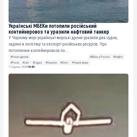
Українські МБЕКи потопили російський
контейнеровоз та уразили нафтовий танкер
У Чорному морі українські морські дрони уразили два судна,
задіяні в логістиці та експорті російських ресурсів. Про
потоплення контейнеровоза по...
#Атака дронів
#Війна з Росією
#Нафта
#Росія
#Світ
#Судно
#Україна
#Флот
#Чорне море
1 Серпня, 2026
14:43