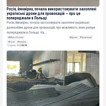
Росія, ймовірно, почала використовувати захоплені
українські дрони для провокацій — про це
попереджали в Польщі
Росія, ймовірно, почала застосовувати захоплені українські
далекобійні дрони для провокацій, про можливість яких раніше
попереджали в Польщі. На...
#Війна з Росією
#Дрони
#Провокації
#Росія
#Україна
1 Серпня, 2026
19:19