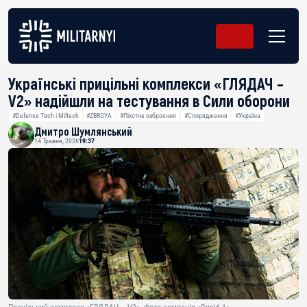
Українські прицільні комплекси «ГЛЯДАЧ –
V2» надійшли на тестування в Сили оборони
#Defense Tech і Miltech
#ZBROYA
#Піхотне озброєння
#Спорядження
#Україна
Дмитро Шумлянський
14 Травня, 2026
19:37