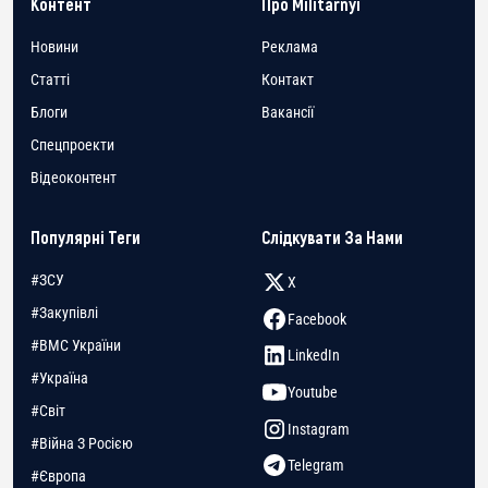
Контент
Про Militarnyi
Новини
Реклама
Статті
Контакт
Блоги
Вакансії
Спецпроекти
Відеоконтент
Популярні Теги
Слідкувати За Нами
#ЗСУ
X
#Закупівлі
Facebook
#ВМС України
LinkedIn
#Україна
Youtube
#Світ
Instagram
#Війна З Росією
Telegram
#Європа