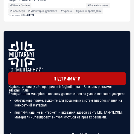
#Війна з Росією
#Воєнні злочини
#Волонтери
#Гуманітарна допомога
#Україна
#Цивільні громадяни
1 Серпня, 2026
20:33
ГО "МІЛІТАРНИЙ"
ПІДТРИМАТИ
Надіслати новину або пресреліз:
info@mil.in.ua
| З питань реклами:
ads@mil.in.ua
Використання матеріалів порталу дозволяється за умови вказання джерела
обов'язкове пряме, відкрите для пошукових систем гіперпосилання на
конкретний матеріал
при публікації не в Інтернеті – вказання адреси сайту MILITARNYI.COM.
Матеріали «Спецпроектів» публікуються на правах реклами.