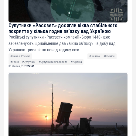
Супутники «Рассвет» досягли вікна стабільного
покриття у кілька годин зв’язку над Україною
Російські супутники «Рассвет» компанії «Бюро 1440» вже
забезпечують щонайменше два «вікна зв’язку» на добу над
Україною тривалістю понад годину кож...
#Війна з Росією
#Звʼязок
#Космос
#Росія
#Супутник
#Супутники «Рассвет»
#Україна
31 Липня, 2026
22:46