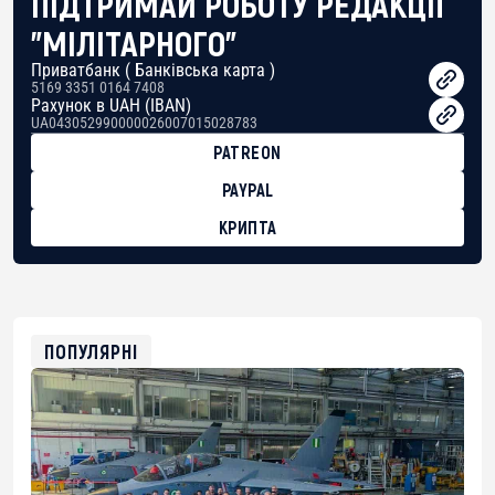
ПІДТРИМАЙ РОБОТУ РЕДАКЦІЇ
"МІЛІТАРНОГО"
Приватбанк ( Банківська карта )
5169 3351 0164 7408
Рахунок в UAH (IBAN)
UA043052990000026007015028783
PATREON
PAYPAL
КРИПТА
BTC
bc1qg0z99m95fte7kj8faa7h2kvnq92wvc53exe8gm
USDT
0x8676644fA7B6d328310283cAC1065Ae01d97CEe7
ETH
0xfD02863D3289416fcF50975c9DFda13623f97758
ПОПУЛЯРНІ