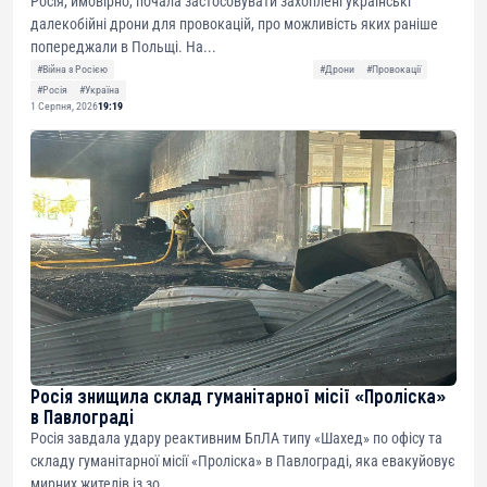
Росія, ймовірно, почала застосовувати захоплені українські
далекобійні дрони для провокацій, про можливість яких раніше
попереджали в Польщі. На...
#Війна з Росією
#Дрони
#Провокації
#Росія
#Україна
1 Серпня, 2026
19:19
Росія знищила склад гуманітарної місії «Проліска»
в Павлограді
Росія завдала удару реактивним БпЛА типу «Шахед» по офісу та
складу гуманітарної місії «Проліска» в Павлограді, яка евакуйовує
мирних жителів із зо...