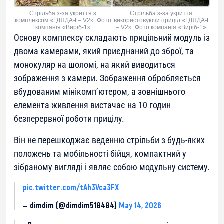
Стрільба з-за укриття з
Стрільба з-за укриття
комплексом «ГДЯДАЧ – V2». Фото
використовуючи приціл «ГДЯДАЧ
компанія «Виріб-1»
– V2». Фото компанія «Виріб-1»
Основу комплексу складають прицільний модуль із
двома камерами, який приєднаний до зброї, та
монокуляр на шоломі, на який виводиться
зображення з камери. Зображення обробляється
вбудованим мінікомп’ютером, а зовнішнього
елемента живлення вистачає на 10 годин
безперервної роботи прицілу.
Він не перешкоджає веденню стрільби з будь-яких
положень та мобільності бійця, компактний у
зібраному вигляді і являє собою модульну систему.
pic.twitter.com/tAh3Vca3FX
— dimdim (@dimdim518484)
May 14, 2026