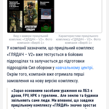
Характеристики прицільного
Вид з камери прицільний
комплексу «ГДЯДАЧ – V2». Фото
комплекс «ГДЯДАЧ – V2». Фото
компанія «Виріб-1»
компанія «Виріб-1»
У компанії зазначили, що прицільний комплекс
«ГЛЯДАЧ – V2» вже тестується в бойових
підрозділах та залучається до підготовки
підрозділів Сил оборони у
навчальному центрі
.
Окрім того, компанія вже отримала перші
замовлення на нову версію комплексу.
«Зараз основними засобами ураження на ЛБЗ є
дрони, FPV, НРК з турелями… Але землю та будинки
звільняють саме люди. Ми впевнені, що завдяки
прицільному комплексу «ГЛЯДАЧ» значно зростає