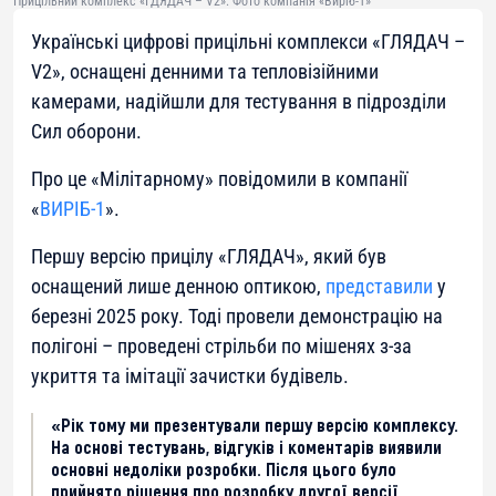
Прицільний комплекс «ГДЯДАЧ – V2». Фото компанія «Виріб-1»
Українські цифрові прицільні комплекси «ГЛЯДАЧ –
V2», оснащені денними та тепловізійними
камерами, надійшли для тестування в підрозділи
Сил оборони.
Про це «Мілітарному» повідомили в компанії
«
ВИРІБ-1
».
Першу версію прицілу «ГЛЯДАЧ», який був
оснащений лише денною оптикою,
представили
у
березні 2025 року. Тоді провели демонстрацію на
полігоні – проведені стрільби по мішенях з-за
укриття та імітації зачистки будівель.
«Рік тому ми презентували першу версію комплексу.
На основі тестувань, відгуків і коментарів виявили
основні недоліки розробки. Після цього було
прийнято рішення про розробку другої версії