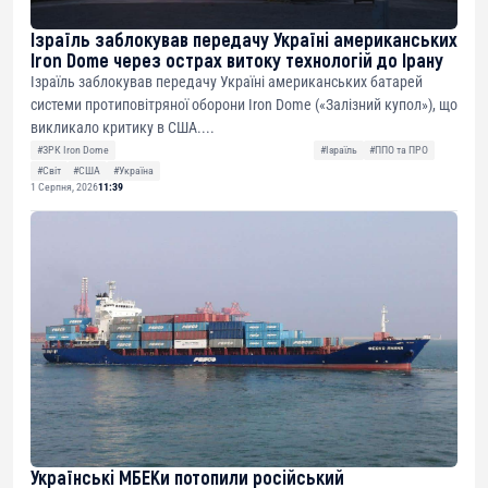
Ізраїль заблокував передачу Україні американських
Iron Dome через острах витоку технологій до Ірану
Ізраїль заблокував передачу Україні американських батарей
системи протиповітряної оборони Iron Dome («Залізний купол»), що
викликало критику в США....
#ЗРК Iron Dome
#Ізраїль
#ППО та ПРО
#Світ
#США
#Україна
1 Серпня, 2026
11:39
Українські МБЕКи потопили російський