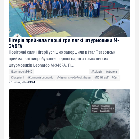
Нігерія прийняла перші три легкі штурмовики M-
346FA
Повітряні сили Нігерії успішно завершили в Італії заводські
приймальні випробування першої партії з трьох легких
штурмовиків Leonardo M-346FA. П...
#Leonardo M-346
#Авіація
#Африка
#Закупівлі
#Компанія Leonardo
#Навчально-бойові літаки
#ПС Нігерії
#Світ
27 Липня, 2026
23:44