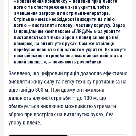
«Призначення комплексу — ведення прицільного
вогню та спостереження з-за укриття, тобто
зменшення загрози для стрільця-оператора.
Стрільцю немає необхідності виходити на лінію
вогню — виставляти голову і частину корпусу. Зараз
із прицільним комплексом «ГЛЯДАЧ» з-за укриття
виставляється тільки зброя з приєднаною до неї
камерою, на витягнутих руках. Сам же стрілець
перебуває повністю під захистом укриття. Як кажуть
самі військові, стрільба по-сомалійськи вийшла на
новий рівень…», — пояснюють розробники.
Заявлено, що цифровий приціл дозволяє ефективно
виявляти живу силу та легку техніку противника на
відстані до 300 м. При цьому оптимальна
дальність влучної стрільби — до 100 м, що
обмежується виключно можливістю утримати
зброю при пострілах на витягнутих руках, без
упору в плече.