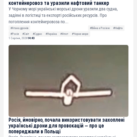
контейнеровоз та уразили нафтовий танкер
У Чорному морі українські морські дрони уразили два судна,
задіяні в логістиці та експорті російських ресурсів. Про
потоплення контейнеровоза по...
#Атака дронів
#Війна з Росією
#Нафта
#Росія
#Світ
#Судно
#Україна
#Флот
#Чорне море
1 Серпня, 2026
14:43
Росія, ймовірно, почала використовувати захоплені
українські дрони для провокацій — про це
попереджали в Польщі