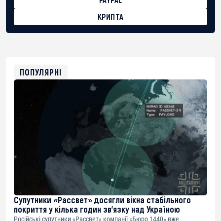
КРИПТА
BTC
bc1qg0z99m95fte7kj8faa7h2kvnq92wvc53exe8gm
USDT
0x8676644fA7B6d328310283cAC1065Ae01d97CEe7
ETH
0xfD02863D3289416fcF50975c9DFda13623f97758
ПОПУЛЯРНІ
Супутники «Рассвет» досягли вікна стабільного
покриття у кілька годин зв’язку над Україною
Російські супутники «Рассвет» компанії «Бюро 1440» вже