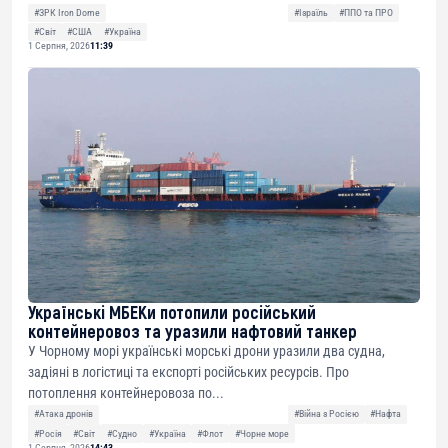
#ЗРК Iron Dome
#Ізраїль
#ППО та ПРО
#Світ
#США
#Україна
1 Серпня, 2026
11:39
Українські МБЕКи потопили російський
контейнеровоз та уразили нафтовий танкер
У Чорному морі українські морські дрони уразили два судна,
задіяні в логістиці та експорті російських ресурсів. Про
потоплення контейнеровоза по...
#Атака дронів
#Війна з Росією
#Нафта
#Росія
#Світ
#Судно
#Україна
#Флот
#Чорне море
1 Серпня, 2026
14:43