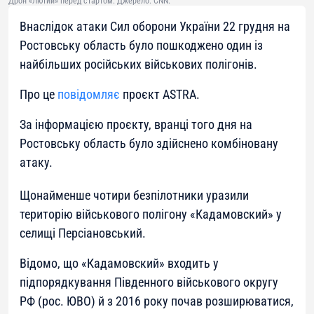
Дрон «Лютий» перед стартом. Джерело: CNN.
Внаслідок атаки Сил оборони України 22 грудня на
Ростовську область було пошкоджено один із
найбільших російських військових полігонів.
Про це
повідомляє
проєкт ASTRA.
За інформацією проєкту, вранці того дня на
Ростовську область було здійснено комбіновану
атаку.
Щонайменше чотири безпілотники уразили
територію військового полігону «Кадамовский» у
селищі Персіановський.
Відомо, що «Кадамовский» входить у
підпорядкування Південного військового округу
РФ (рос. ЮВО) й з 2016 року почав розширюватися,