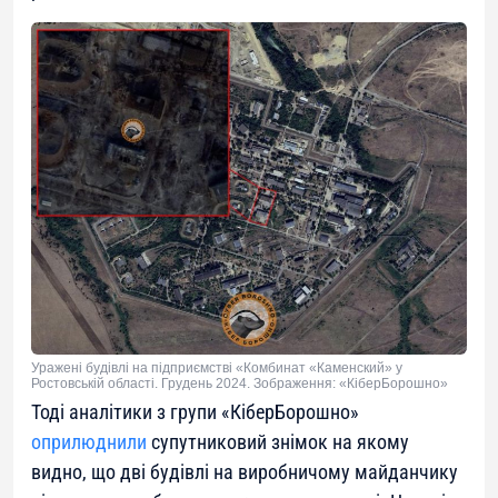
Уражені будівлі на підприємстві «Комбинат «Каменский» у
Ростовській області. Грудень 2024. Зображення: «КіберБорошно»
Тоді аналітики з групи «КіберБорошно»
оприлюднили
супутниковий знімок на якому
видно, що дві будівлі на виробничому майданчику