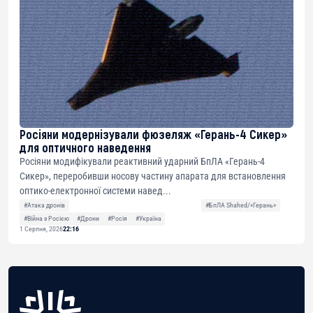
Росіяни модернізували фюзеляж «Герань-4 Сикер»
для оптичного наведення
Росіяни модифікували реактивний ударний БпЛА «Герань-4
Сикер», переробивши носову частину апарата для встановлення
оптико-електронної системи навед...
#Атака дронів
#БпЛА Shahed/«Герань»
#Війна з Росією
#Дрони
#Росія
#Україна
1 Серпня, 2026
22:16