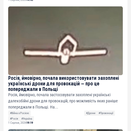
Росія, ймовірно, почала використовувати захоплені
українські дрони для провокацій — про це
попереджали в Польщі
Росія, ймовірно, почала застосовувати захоплені українські
далекобійні дрони для провокацій, про можливість яких раніше
попереджали в Польщі. На...
#Війна з Росією
#Дрони
#Провокації
#Росія
#Україна
1 Серпня, 2026
19:19