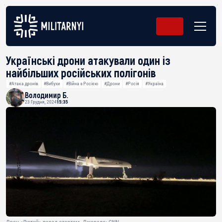
Українські дрони атакували один із
найбільших російських полігонів
#Атака дронів
#Вибухи
#Війна з Росією
#Дрони
#Росія
#Україна
Володимир Б.
23 Грудня, 2024
15:35