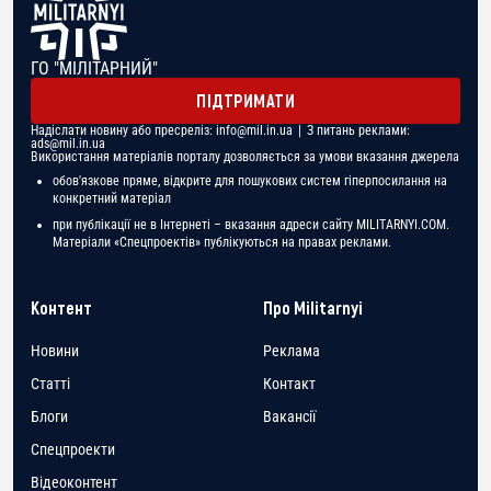
ГО "МІЛІТАРНИЙ"
ПІДТРИМАТИ
Надіслати новину або пресреліз:
info@mil.in.ua
| З питань реклами:
ads@mil.in.ua
Використання матеріалів порталу дозволяється за умови вказання джерела
обов'язкове пряме, відкрите для пошукових систем гіперпосилання на
конкретний матеріал
при публікації не в Інтернеті – вказання адреси сайту MILITARNYI.COM.
Матеріали «Спецпроектів» публікуються на правах реклами.
Контент
Про Militarnyi
Новини
Реклама
Статті
Контакт
Блоги
Вакансії
Спецпроекти
Відеоконтент