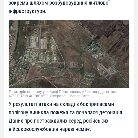
зокрема шляхом розбудовування житлової
інфраструктури.
Територія полігону у селищі Персіановський за координатами
47°31’37″N 40°08’36″E. Джерело: Google Earth
У результаті атаки на складі з боєприпасами
полігону виникла пожежа та почалася детонація.
Даних про постраждалих серед російських
військовослужбовців наразі немає.