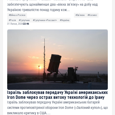
забезпечують щонайменше два «вікна зв’язку» на добу над
Україною тривалістю понад годину кож...
#Війна з Росією
#Звʼязок
#Космос
#Росія
#Супутник
#Супутники «Рассвет»
#Україна
31 Липня, 2026
22:46
Ізраїль заблокував передачу Україні американських
Iron Dome через острах витоку технологій до Ірану
Ізраїль заблокував передачу Україні американських батарей
системи протиповітряної оборони Iron Dome («Залізний купол»), що
викликало критику в США....