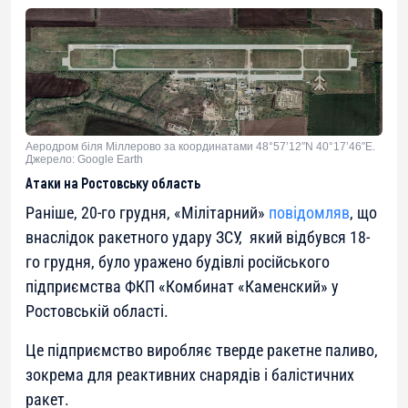
Аеродром біля Міллерово за координатами 48°57’12″N 40°17’46″E.
Джерело: Google Earth
Атаки на Ростовську область
Раніше, 20-го грудня, «Мілітарний»
повідомляв
, що
внаслідок ракетного удару ЗСУ, який відбувся 18-
го грудня, було уражено будівлі російського
підприємства ФКП «Комбинат «Каменский» у
Ростовській області.
Це підприємство виробляє тверде ракетне паливо,
зокрема для реактивних снарядів і балістичних
ракет.