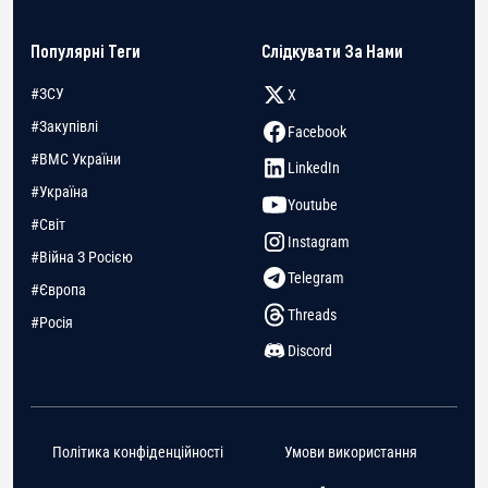
Популярні Теги
Слідкувати За Нами
#ЗСУ
X
#Закупівлі
Facebook
#ВМС України
LinkedIn
#Україна
Youtube
#Світ
Instagram
#Війна З Росією
Telegram
#Європа
Threads
#Росія
Discord
Політика конфіденційності
Умови використання