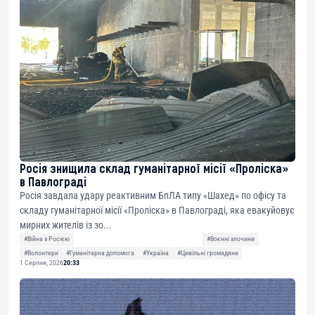
Росія знищила склад гуманітарної місії «Проліска»
в Павлограді
Росія завдала удару реактивним БпЛА типу «Шахед» по офісу та
складу гуманітарної місії «Проліска» в Павлограді, яка евакуйовує
мирних жителів із зо...
#Війна з Росією
#Воєнні злочини
#Волонтери
#Гуманітарна допомога
#Україна
#Цивільні громадяни
1 Серпня, 2026
20:33