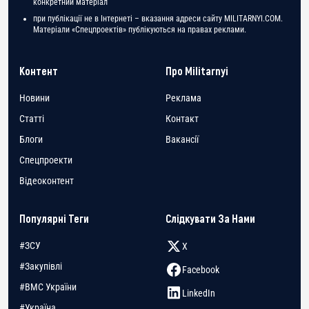
конкретний матеріал
при публікації не в Інтернеті – вказання адреси сайту MILITARNYI.COM.
Матеріали «Спецпроектів» публікуються на правах реклами.
Контент
Про Militarnyi
Новини
Реклама
Статті
Контакт
Блоги
Вакансії
Спецпроекти
Відеоконтент
Популярні Теги
Слідкувати За Нами
#ЗСУ
X
#Закупівлі
Facebook
#ВМС України
LinkedIn
#Україна