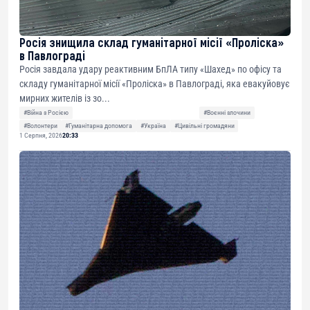
Росія знищила склад гуманітарної місії «Проліска»
в Павлограді
Росія завдала удару реактивним БпЛА типу «Шахед» по офісу та
складу гуманітарної місії «Проліска» в Павлограді, яка евакуйовує
мирних жителів із зо...
#Війна з Росією
#Воєнні злочини
#Волонтери
#Гуманітарна допомога
#Україна
#Цивільні громадяни
1 Серпня, 2026
20:33