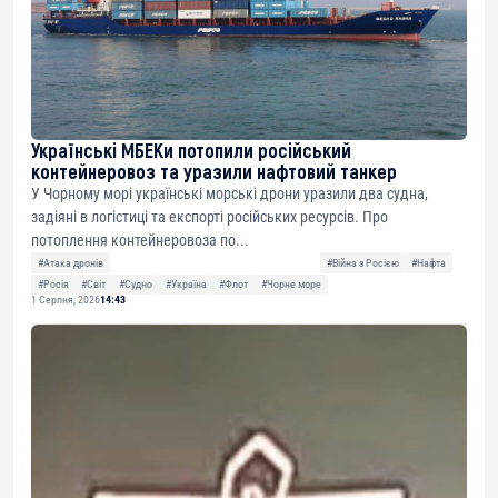
Українські МБЕКи потопили російський
контейнеровоз та уразили нафтовий танкер
У Чорному морі українські морські дрони уразили два судна,
задіяні в логістиці та експорті російських ресурсів. Про
потоплення контейнеровоза по...
#Атака дронів
#Війна з Росією
#Нафта
#Росія
#Світ
#Судно
#Україна
#Флот
#Чорне море
1 Серпня, 2026
14:43