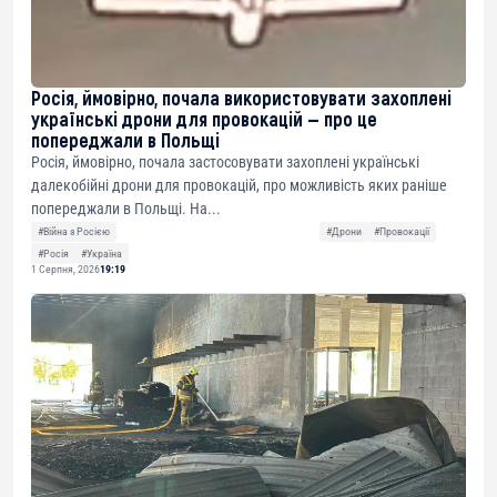
Росія, ймовірно, почала використовувати захоплені
українські дрони для провокацій — про це
попереджали в Польщі
Росія, ймовірно, почала застосовувати захоплені українські
далекобійні дрони для провокацій, про можливість яких раніше
попереджали в Польщі. На...
#Війна з Росією
#Дрони
#Провокації
#Росія
#Україна
1 Серпня, 2026
19:19