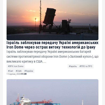
Ізраїль заблокував передачу Україні американських
Iron Dome через острах витоку технологій до Ірану
Ізраїль заблокував передачу Україні американських батарей
системи протиповітряної оборони Iron Dome («Залізний купол»), що
викликало критику в США....
#ЗРК Iron Dome
#Ізраїль
#ППО та ПРО
#Світ
#США
#Україна
1 Серпня, 2026
11:39