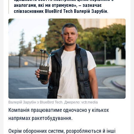
аналогами, які ми отримуємо», — зазначає
співзасновник BlueBird Tech Валерій Зарубін.
Валерій Зарубін з BlueBird Tech. Джерело: vctr.media
Компанія працюватиме одночасно у кількох
напрямах ракетобудування.
Окрім оборонних систем, розробляються й інші