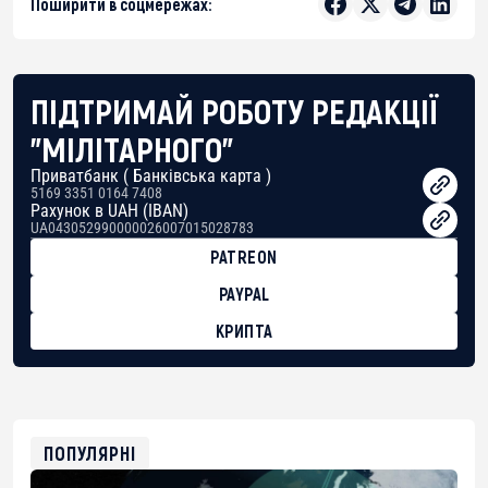
Поширити в соцмережах:
ПІДТРИМАЙ РОБОТУ РЕДАКЦІЇ
"МІЛІТАРНОГО"
Приватбанк ( Банківська карта )
5169 3351 0164 7408
Рахунок в UAH (IBAN)
UA043052990000026007015028783
PATREON
PAYPAL
КРИПТА
BTC
bc1qg0z99m95fte7kj8faa7h2kvnq92wvc53exe8gm
USDT
0x8676644fA7B6d328310283cAC1065Ae01d97CEe7
ETH
0xfD02863D3289416fcF50975c9DFda13623f97758
ПОПУЛЯРНІ