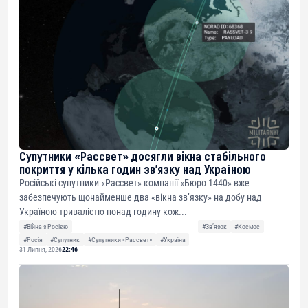
Супутники «Рассвет» досягли вікна стабільного
покриття у кілька годин зв’язку над Україною
Російські супутники «Рассвет» компанії «Бюро 1440» вже
забезпечують щонайменше два «вікна зв’язку» на добу над
Україною тривалістю понад годину кож...
#Війна з Росією
#Звʼязок
#Космос
#Росія
#Супутник
#Супутники «Рассвет»
#Україна
31 Липня, 2026
22:46