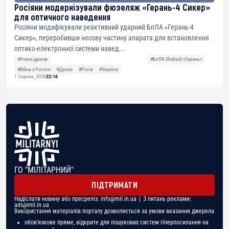
Росіяни модернізували фюзеляж «Герань-4 Сикер»
для оптичного наведення
Росіяни модифікували реактивний ударний БпЛА «Герань-4
Сикер», переробивши носову частину апарата для встановлення
оптико-електронної системи навед...
#Атака дронів
#БпЛА Shahed/«Герань»
#Війна з Росією
#Дрони
#Росія
#Україна
1 Серпня, 2026
22:16
ГО "МІЛІТАРНИЙ"
ПІДТРИМАТИ
Надіслати новину або пресреліз:
info@mil.in.ua
| З питань реклами:
ads@mil.in.ua
Використання матеріалів порталу дозволяється за умови вказання джерела
обов'язкове пряме, відкрите для пошукових систем гіперпосилання на