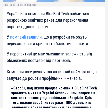
Ілюстрація зенітної ракети
Українська компанія BlueBird Tech займеться
розробкою зенітних ракет для перехоплення
ворожих дронів і ракет.
У
компанії заявили
, що її розробки зможуть
перехоплювати крилаті та балістичні ракети.
У перспективі це має зменшити залежність від
обмежених поставок від партнерів.
Компанія вже розпочала активний найм фахівців і
залучає до роботи профільних інженерів.
«Засоби, над якими працює компанія BlueBird Tech,
зроблять життя в Україні безпечнішим, зокрема в
контексті захисту від російських обстрілів. Крім
того, власне виробництво ракет ППО дозволить
здешевити збиття повітряних цілей порівняно з