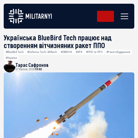
Українська BlueBird Tech працює над
створенням вітчизняних ракет ППО
#BlueBird Tech
#Defense Tech і Miltech
#ZBROYA
#ЗРК
#ППО та ПРО
#Ракетобудування
#Україна
Тарас Сафронов
27 Квітня, 2026
15:02