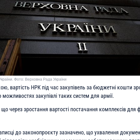
України. Фото: Верховна Рада України
інкою, вартість НРК під час закупівель за бюджетні кошти з
 можливостях закупівлі таких систем для армії.
 що через зростання вартості постачання комплексів для
аписці до законопроєкту зазначено, що ухвалення докуме