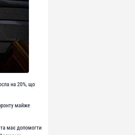
росла на 20%, що
 фронту майже
нта має допомогти