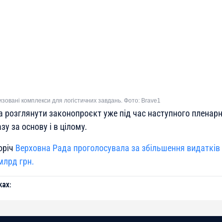
изовані комплекси для логістичних завдань. Фото: Brave1
 розглянути законопроєкт уже під час наступного пленарн
зу за основу і в цілому.
оріч
Верховна Рада проголосувала за збільшення видатків 
млрд грн.
ах: