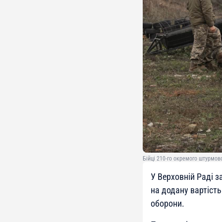
Бійці 210-го окремого штурмов
У Верховній Раді 
на додану вартіст
оборони.