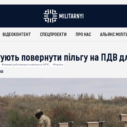
ВІДЕОКОНТЕНТ
СПЕЦПРОЕКТИ
ПРО НАС
АЛЬЯНС МІЛІТ
нують повернути пільгу на ПДВ д
#Наземні роботизовані комплекси (НРК)
#Україна
ко