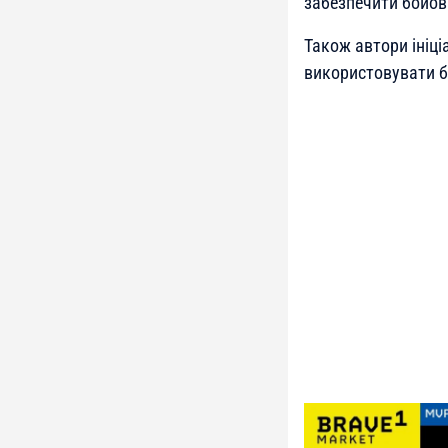
забезпечити бойов
Також автори ініц
використовувати б