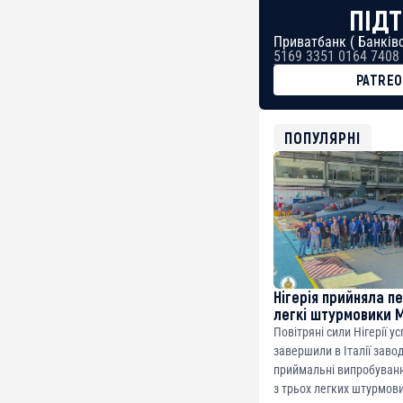
ПІДТ
Приватбанк ( Банківс
5169 3351 0164 7408
PATRE
BTC
bc1qg0z99m95fte7kj
USDT
ПОПУЛЯРНІ
0x8676644fA7B6d32
ETH
0xfD02863D3289416f
Нігерія прийняла п
легкі штурмовики 
Повітряні сили Нігерії у
завершили в Італії заво
приймальні випробуванн
з трьох легких штурмови