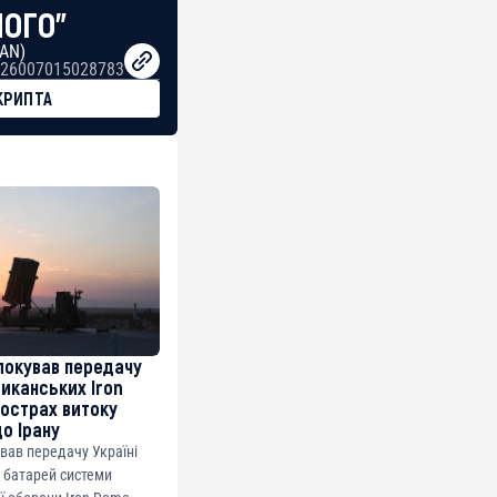
НОГО"
BAN)
26007015028783
КРИПТА
локував передачу
риканських Iron
острах витоку
до Ірану
ував передачу Україні
 батарей системи