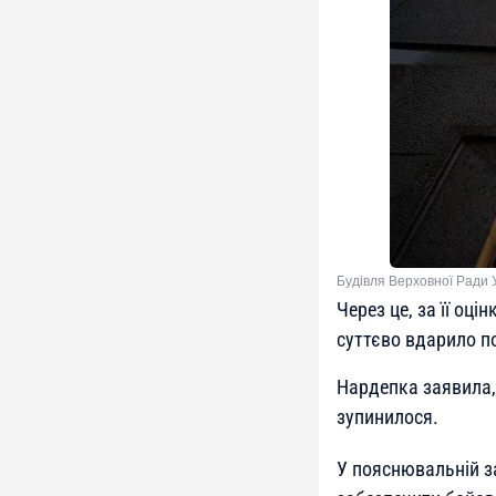
Будівля Верховної Ради 
Через це, за її оц
суттєво вдарило по
Нардепка заявила,
зупинилося.
У пояснювальній з