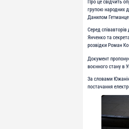
Про це свідчить о
групою народних де
Данилом Гетманце
Серед співавторів
Янченко та секрета
розвідки Роман Ко
Документ пропонує
воєнного стану в У
За словами Южаніно
постачання електр