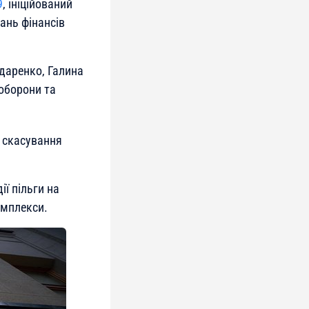
9
, ініційований
ань фінансів
даренко, Галина
 оборони та
 скасування
ї пільги на
омплекси.