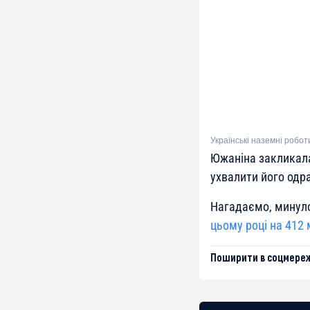
Українські наземні робот
Южаніна закликала
ухвалити його одра
Нагадаємо, минул
цьому році на 412 
Поширити в соцмереж