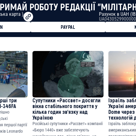
РИМАЙ РОБОТУ РЕДАКЦІЇ "МІЛІТАР
ька карта )
Рахунок в UAH (I
UA0430529900000
ON
PAYPAL
8faa7h2kvnq92wvc53exe8gm
8310283cAC1065Ae01d97CEe7
cF50975c9DFda13623f97758
ерші три
Супутники «Рассвет» досягли
Ізраїль заб
M-346FA
вікна стабільного покриття у
Україні аме
кілька годин зв’язку над
Dome через 
спішно
Україною
технологій 
дські
Російські супутники «Рассвет» компанії
Ізраїль заблок
я першої партії
«Бюро 1440» вже забезпечують
американських
ків Leonardo