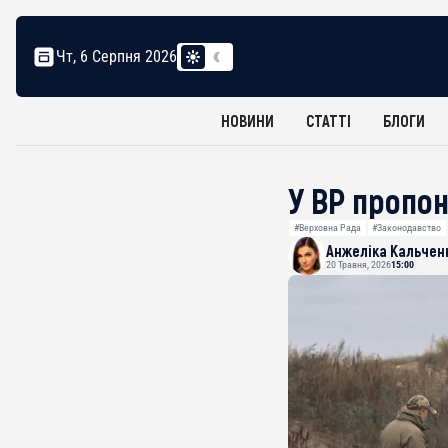
Чт, 6 Серпня 2026
НОВИНИ
СТАТТІ
БЛОГИ
У ВР пропо
#Верховна Рада
#Законодавство
Анжеліка Кальчен
20 Травня, 2026
15:00