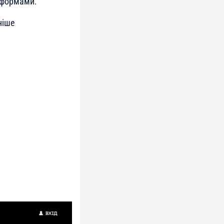
тформами.
ніше