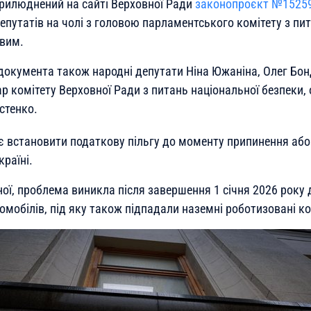
прилюднений на сайті Верховної Ради
законопроєкт №1525
путатів на чолі з головою парламентського комітету з пит
вим.
 документа також народні депутати Ніна Южаніна, Олег Бон
р комітету Верховної Ради з питань національної безпеки,
стенко.
 встановити податкову пільгу до моменту припинення або
країні.
ї, проблема виникла після завершення 1 січня 2026 року ді
омобілів, під яку також підпадали наземні роботизовані к