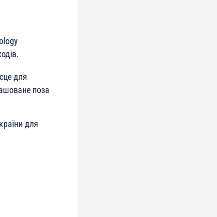
ology
ходів.
сце для
ташоване поза
країни для