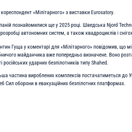
кореспондент «Мілітарного» з виставки Eurosatory.
аній познайомилися ще у 2025 році. Шведська Njord Techn
 розробці автономних систем, а також квадроциклів і сніго
нтин Гуща у коментарі для «Мілітарного» повідомив, що мі
ничого майданчика вже попередньо визначене. Воно роз
 російських ударних безпілотників типу Shahed.
льша частина вироблених комплексів постачатиметься до У
еб Сил оборони в евакуаційних безпілотних платформах.