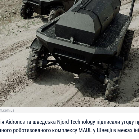
rm.com.ua
я Aidrones та шведська Njord Technology підписали угоду 
ного роботизованого комплексу MAUL у Швеції в межах ініц