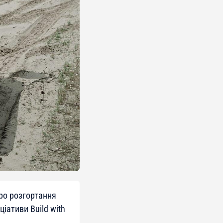
про розгортання
іативи Build with