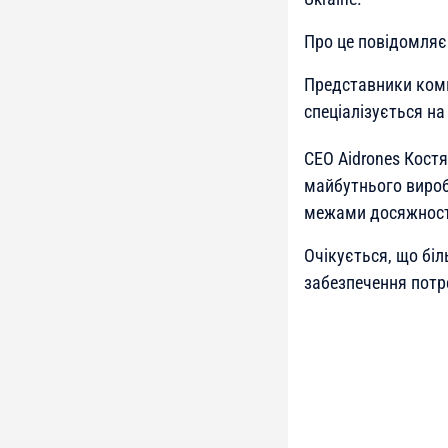
Про це повідомляє 
Представники комп
спеціалізується на
СЕО Aidrones Костя
майбутнього вироб
межами досяжності
Очікується, що бі
забезпечення потр