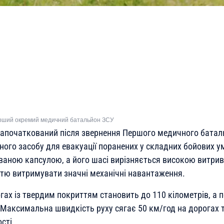
рший окремий медичний батальйон ЗСУ
апочаткований після звернення Першого медичного баталь
ного засобу для евакуації поранених у складних бойових 
аною капсулою, а його шасі вирізняється високою витрив
стю витримувати значні механічні навантаження.
огах із твердим покриттям становить до 110 кілометрів, а
 Максимальна швидкість руху сягає 50 км/год на дорогах т
сті.