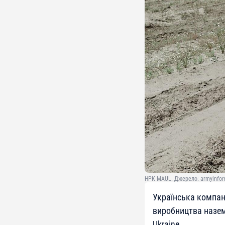
НРК MAUL. Джерело: armyinfo
Українська компані
виробництва назем
Ukraine.