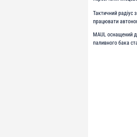
Тактичний радіус 
працювати автономн
MAUL оснащений дв
паливного бака ста