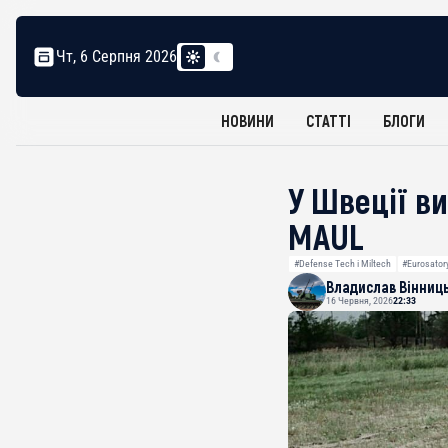
Чт, 6 Серпня 2026
НОВИНИ
СТАТТІ
БЛОГИ
У Швеції в
MAUL
#Defense Tech і Miltech
#Eurosator
Владислав Вінниц
16 Червня, 2026
22:33