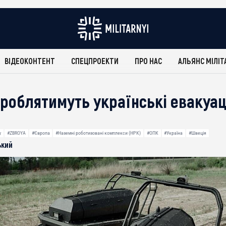
ВІДЕОКОНТЕНТ
СПЕЦПРОЕКТИ
ПРО НАС
АЛЬЯНС МІЛІТ
ироблятимуть українські евакуац
y
#ZBROYA
#Європа
#Наземні роботизовані комплекси (НРК)
#ОПК
#Україна
#Швеція
ький