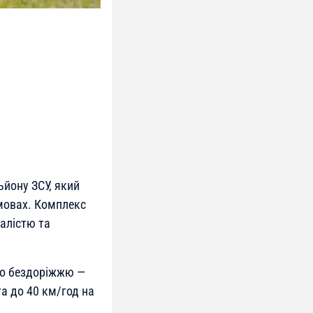
йону ЗСУ, який
умовах. Комплекс
алістю та
 по бездоріжжю —
а до 40 км/год на