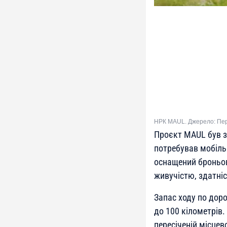
НРК MAUL. Джерело: Пе
Проєкт MAUL був з
потребував мобіль
оснащений броньов
живучістю, здатні
Запас ходу по дор
до 100 кілометрів.
пересіченій місцево