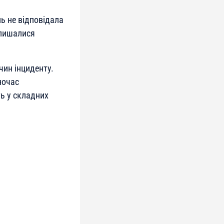
нь не відповідала
алишалися
чин інциденту.
ночас
ь у складних