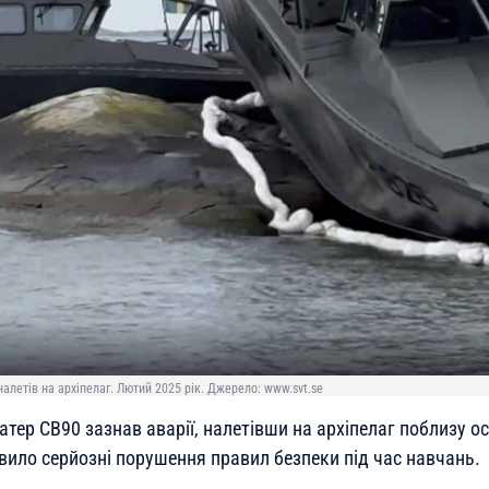
налетів на архіпелаг. Лютий 2025 рік. Джерело: www.svt.se
атер CB90 зазнав аварії, налетівши на архіпелаг поблизу о
вило серйозні порушення правил безпеки під час навчань.