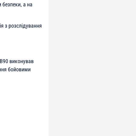
 безпеки, а на
ія з розслідування
CB90 виконував
ання бойовими