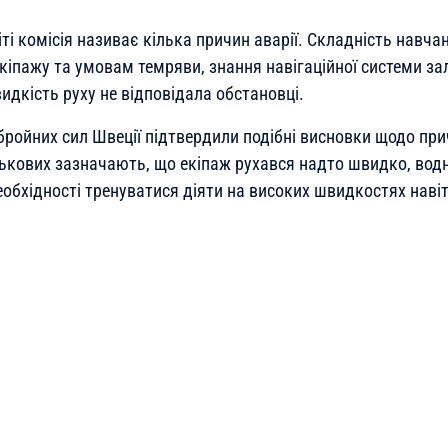
ті комісія називає кілька причин аварії. Складність навча
екіпажу та умовам темряви, знання навігаційної системи з
идкість руху не відповідала обстановці.
бройних сил Швеції підтвердили подібні висновки щодо при
ькових зазначають, що екіпаж рухався надто швидко, вод
обхідності тренуватися діяти на високих швидкостях навіт