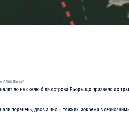
ом СВ90 Швеції
 налетіло на скелю біля острова Рьоре, що призвело до тр
нали поранень, двоє з них — тяжких, зокрема з серйозни