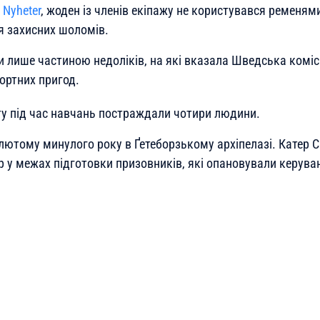
 Nyheter
, жоден із членів екіпажу не користувався ременями
я захисних шоломів.
и лише частиною недоліків, на які вказала Шведська коміс
портних пригод.
ту під час навчань постраждали чотири людини.
 лютому минулого року в Ґетеборзькому архіпелазі. Катер 
 у межах підготовки призовників, які опановували керув