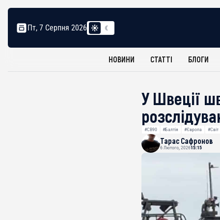
Пт, 7 Серпня 2026
НОВИНИ
СТАТТІ
БЛОГИ
У Швеції шв
розслідува
#CB90
#Балтія
#Європа
#Світ
Тарас Сафронов
6 Лютого, 2026
15:15