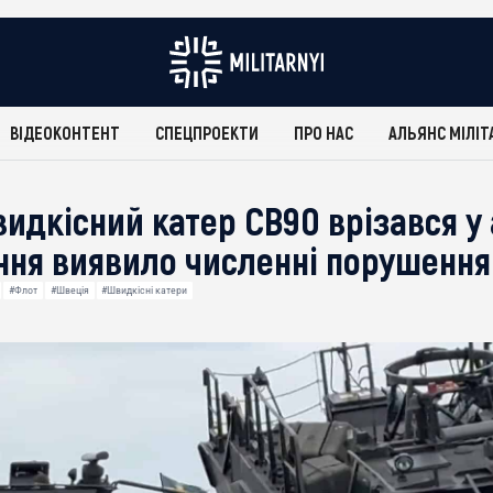
ВІДЕОКОНТЕНТ
СПЕЦПРОЕКТИ
ПРО НАС
АЛЬЯНС МІЛІТ
идкісний катер CB90 врізався у 
ння виявило численні порушення
#Флот
#Швеція
#Швидкісні катери