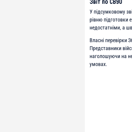
Звіт по CB90
У підсумковому зві
рівню підготовки 
недостатніми, а шв
Власні перевірки З
Представники війс
наголошуючи на не
умовах.