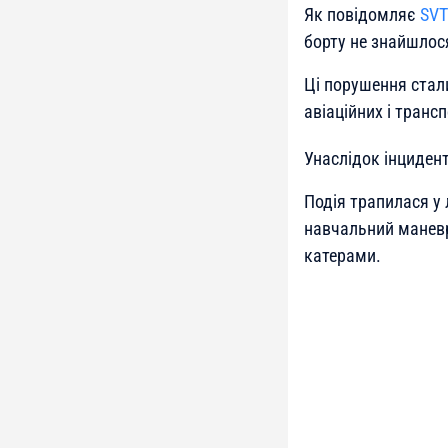
Як повідомляє
SVT
борту не знайшлос
Ці порушення стал
авіаційних і транс
Унаслідок інциден
Подія трапилася у
навчальний маневр
катерами.