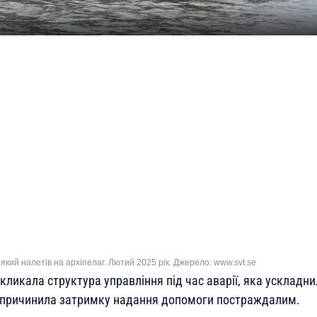
 який налетів на архіпелаг. Лютий 2025 рік. Джерело: www.svt.se
кликала структура управління під час аварії, яка ускладн
 спричинила затримку надання допомоги постраждалим.