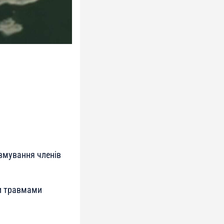
авмування членів
ми травмами