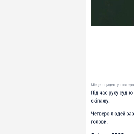
Місце інциденту з катер
Під час руху судно
екіпажу.
Четверо людей заз
голови.