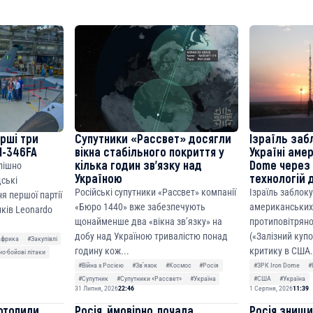
8310283cAC1065Ae01d97CEe7
cF50975c9DFda13623f97758
ерші три
Супутники «Рассвет» досягли
Ізраїль заб
M-346FA
вікна стабільного покриття у
Україні аме
кілька годин зв’язку над
Dome через 
спішно
Україною
технологій 
дські
Російські супутники «Рассвет» компанії
Ізраїль заблок
я першої партії
«Бюро 1440» вже забезпечують
американських
ків Leonardo
щонайменше два «вікна зв’язку» на
протиповітряно
добу над Україною тривалістю понад
(«Залізний куп
Африка
#Закупівлі
годину кож...
критику в США.
о-бойові літаки
#Війна з Росією
#Звʼязок
#Космос
#Росія
#ЗРК Iron Dome
#
#Супутник
#Супутники «Рассвет»
#Україна
#США
#Україна
31 Липня, 2026
22:46
1 Серпня, 2026
11:39
отопили
Росія, ймовірно, почала
Росія знищ