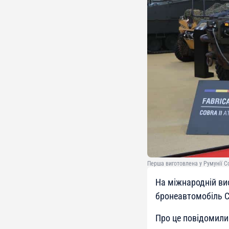
Перша виготовлена у Румунії Cob
На міжнародній вис
бронеавтомобіль C
Про це повідомили