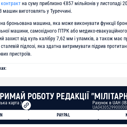
 контракт
на суму приблизно €857 мільйонів у листопаді 2
78 машин виготовлять у Туреччині.
тонна броньована машина, яка може виконувати функції бро
льної машини, самохідного ПТРК або медико-евакуаційного
й захист від куль калібру 7,62 мм і уламків, а також має 
 сталевій підлозі, яка здатна витримувати підрив протита
вих пристроїв.
ах:
РИМАЙ РОБОТУ РЕДАКЦІЇ "МІЛІТАР
ька карта )
Рахунок в UAH (I
UA0430529900000
ON
PAYPAL
8faa7h2kvnq92wvc53exe8gm