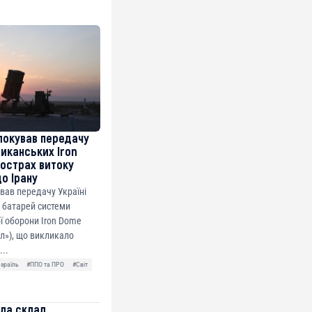
локував передачу
риканських Iron
острах витоку
до Ірану
ував передачу Україні
 батарей системи
ї оборони Iron Dome
ол»), що викликало
...
Ізраїль
#ППО та ПРО
#Світ
ила склад