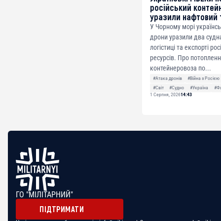
російський контей
уразили нафтовий 
У Чорному морі українсь
дрони уразили два судна
логістиці та експорті ро
ресурсів. Про потоплен
контейнеровоза по...
#Атака дронів
#Війна з Росією
#Світ
#Судно
#Україна
#Ф
1 Серпня, 2026
14:43
ГО "МІЛІТАРНИЙ"
ПІДТРИМАТИ