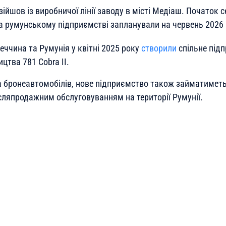
ійшов із виробничої лінії заводу в місті Медіаш. Початок 
на румунському підприємстві запланували на червень 2026 
ччина та Румунія у квітні 2025 року
створили
спільне під
ицтва 781 Cobra II.
 бронеавтомобілів, нове підприємство також займатиметь
сляпродажним обслуговуванням на території Румунії.