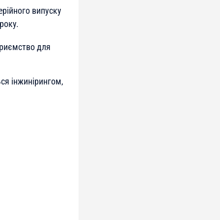
серійного випуску
року.
приємство для
ся інжинірингом,