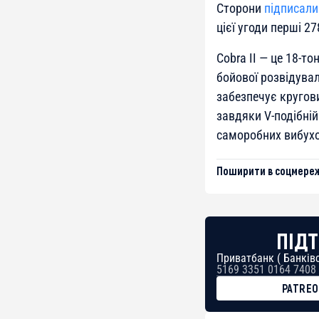
Сторони
підписали
цієї угоди перші 2
Cobra II — це 18-
бойової розвідува
забезпечує кругови
завдяки V-подібній
саморобних вибухо
Поширити в соцмереж
ПІДТ
Приватбанк ( Банківс
5169 3351 0164 7408
PATRE
BTC
bc1qg0z99m95fte7kj