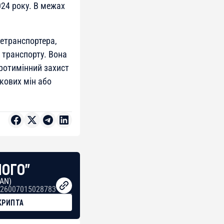
024 року. В межах
нетранспортера,
 транспорту. Вона
протимінний захист
нкових мін або
НОГО"
BAN)
26007015028783
КРИПТА