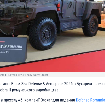
ra II. 13 травня 2026 року. Фото: Otokar
тавці Black Sea Defense & Aerospace 2026 в Бухаресті впе
obra II румунського виробництва.
 в пресслужбі компанії Otokar для видання
Defense Romani