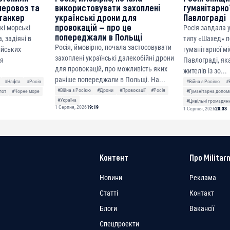
неровоз та
використовувати захоплені
гуманітарної
танкер
українські дрони для
Павлограді
провокацій — про це
кі морські
Росія завдала
попереджали в Польщі
, задіяні в
типу «Шахед» п
Росія, ймовірно, почала застосовувати
сійських
гуманітарної мі
захоплені українські далекобійні дрони
ня
Павлограді, як
для провокацій, про можливість яких
жителів із зо...
раніше попереджали в Польщі. На...
#Нафта
#Росія
#Війна з Росією
#
#Війна з Росією
#Дрони
#Провокації
#Росія
лот
#Чорне море
#Гуманітарна допом
#Україна
#Цивільні громадян
1 Серпня, 2026
19:19
1 Серпня, 2026
20:33
Контент
Про Militarn
Новини
Реклама
Статті
Контакт
Блоги
Вакансії
Спецпроекти