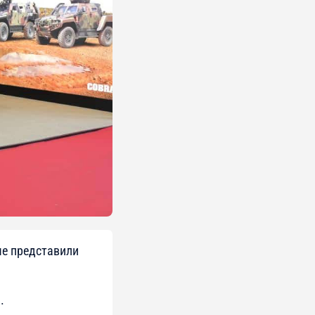
рше представили
a
.