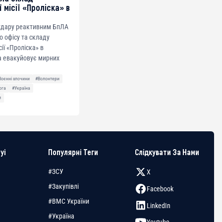
 місії «Проліска» в
 удару реактивним БпЛА
о офісу та складу
сії «Проліска» в
а евакуйовує мирних
Воєнні злочини
#Волонтери
ога
#Україна
и
yi
Популярні Теги
Слідкувати За Нами
#ЗСУ
X
#Закупівлі
Facebook
#ВМС України
LinkedIn
#Україна