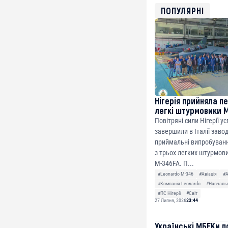
USDT
ПОПУЛЯРНІ
0x8676644fA7B6d32
ETH
0xfD02863D3289416f
Нігерія прийняла п
легкі штурмовики 
Повітряні сили Нігерії у
завершили в Італії заво
приймальні випробуванн
з трьох легких штурмови
M-346FA. П...
#Leonardo M-346
#Авіація
#
#Компанія Leonardo
#Навчальн
#ПС Нігерії
#Світ
27 Липня, 2026
23:44
Українські МБЕКи п