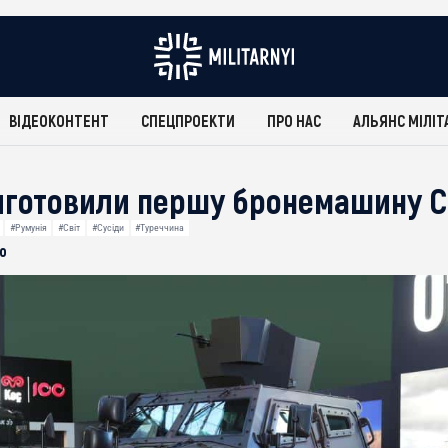
ВІДЕОКОНТЕНТ
СПЕЦПРОЕКТИ
ПРО НАС
АЛЬЯНС МІЛІТ
виготовили першу бронемашину Co
#Румунія
#Світ
#Сусіди
#Туреччина
о