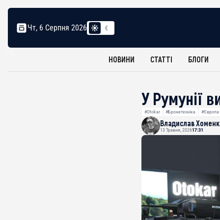
Чт, 6 Серпня 2026
НОВИНИ
СТАТТІ
БЛОГИ
У Румунії 
#Otokar
#Бронетехніка
#Європа
Владислав Хоменк
13 Травня, 2026
17:31