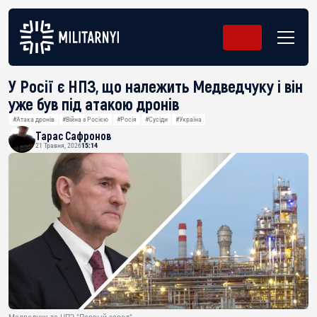
У Росії є НПЗ, що належить Медведчуку і він
уже був під атакою дронів
#Атака дронів
#Війна з Росією
#Росія
#Сусіди
#Україна
Тарас Сафронов
21 Травня, 2026
15:14