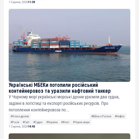
1 Серпня, 2026
11:39
Українські МБЕКи потопили російський
контейнеровоз та уразили нафтовий танкер
У Чорному морі українські морські дрони уразили два судна,
задіяні в логістиці та експорті російських ресурсів. Про
потоплення контейнеровоза по...
#Атака дронів
#Війна з Росією
#Нафта
#Росія
#Світ
#Судно
#Україна
#Флот
#Чорне море
1 Серпня, 2026
14:43