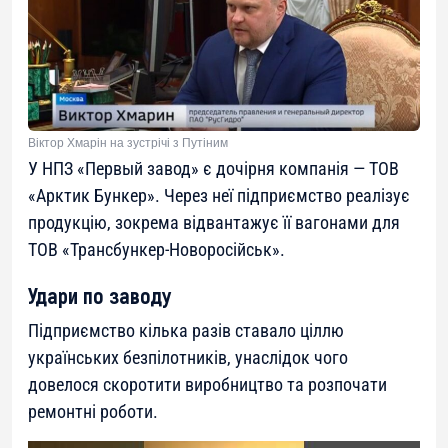
Віктор Хмарін на зустрічі з Путіним
У НПЗ «Первый завод» є дочірня компанія — ТОВ
«Арктик Бункер». Через неї підприємство реалізує
продукцію, зокрема відвантажує її вагонами для
ТОВ «Трансбункер-Новоросійськ».
Удари по заводу
Підприємство кілька разів ставало ціллю
українських безпілотників, унаслідок чого
довелося скоротити виробництво та розпочати
ремонтні роботи.