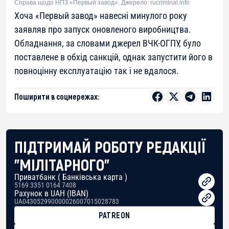
Справа щодо НПЗ «Первый завод». Джерело: rucriminal.info
Хоча «Первый завод» навесні минулого року
заявляв про запуск оновленого виробництва.
Обладнання, за словами джерел ВЧК-ОГПУ, було
поставлене в обхід санкцій, однак запустити його в
повноцінну експлуатацію так і не вдалося.
Поширити в соцмережах:
ПІДТРИМАЙ РОБОТУ РЕДАКЦІЇ
"МІЛІТАРНОГО"
Приватбанк ( Банківська карта )
5169 3351 0164 7408
Рахунок в UAH (IBAN)
UA043052990000026007015028783
PATREON