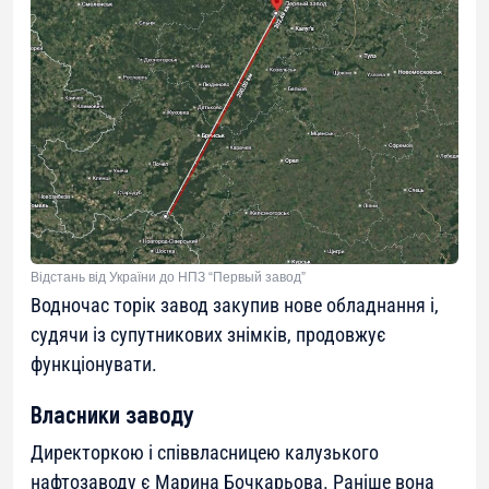
Відстань від України до НПЗ “Первый завод”
Водночас торік завод закупив нове обладнання і,
судячи із супутникових знімків, продовжує
функціонувати.
Власники заводу
Директоркою і співвласницею калузького
нафтозаводу є Марина Бочкарьова. Раніше вона