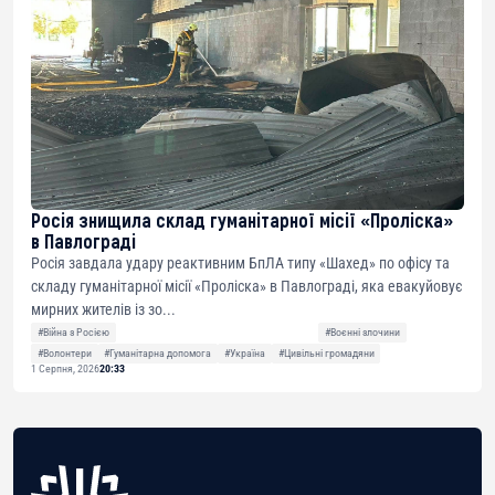
Росія знищила склад гуманітарної місії «Проліска»
в Павлограді
Росія завдала удару реактивним БпЛА типу «Шахед» по офісу та
складу гуманітарної місії «Проліска» в Павлограді, яка евакуйовує
мирних жителів із зо...
#Війна з Росією
#Воєнні злочини
#Волонтери
#Гуманітарна допомога
#Україна
#Цивільні громадяни
1 Серпня, 2026
20:33