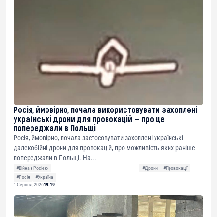
Росія, ймовірно, почала використовувати захоплені
українські дрони для провокацій — про це
попереджали в Польщі
Росія, ймовірно, почала застосовувати захоплені українські
далекобійні дрони для провокацій, про можливість яких раніше
попереджали в Польщі. На...
#Війна з Росією
#Дрони
#Провокації
#Росія
#Україна
1 Серпня, 2026
19:19