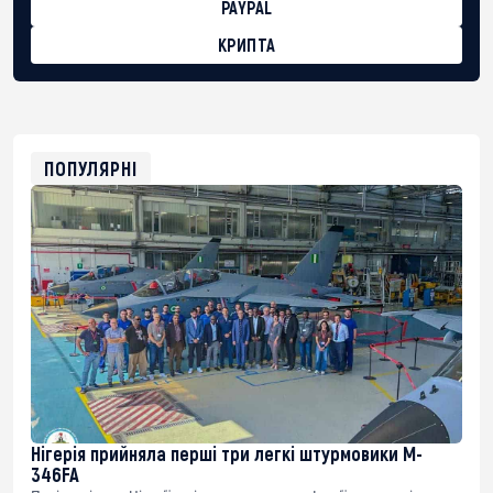
PAYPAL
КРИПТА
BTC
bc1qg0z99m95fte7kj8faa7h2kvnq92wvc53exe8gm
USDT
0x8676644fA7B6d328310283cAC1065Ae01d97CEe7
ETH
0xfD02863D3289416fcF50975c9DFda13623f97758
ПОПУЛЯРНІ
Нігерія прийняла перші три легкі штурмовики M-
346FA