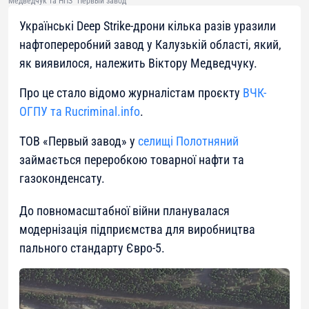
Медведчук та НПЗ "Первый завод"
Українські Deep Strike-дрони кілька разів уразили
нафтопереробний завод у Калузькій області, який,
як виявилося, належить Віктору Медведчуку.
Про це стало відомо журналістам проєкту
ВЧК-
ОГПУ та Rucriminal.info
.
ТОВ «Первый завод» у
селищі Полотняний
займається переробкою товарної нафти та
газоконденсату.
До повномасштабної війни планувалася
модернізація підприємства для виробництва
пального стандарту Євро-5.