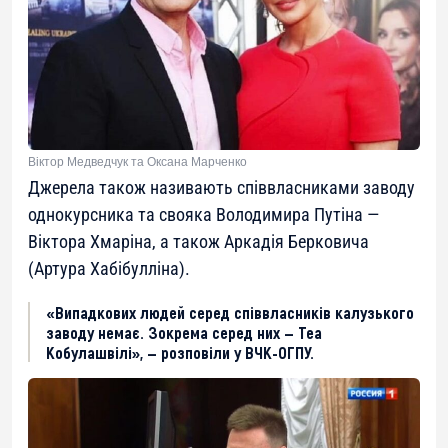
Віктор Медведчук та Оксана Марченко
Джерела також називають співвласниками заводу
однокурсника та свояка Володимира Путіна —
Віктора Хмаріна, а також Аркадія Берковича
(Артура Хабібулліна).
«Випадкових людей серед співвласників калузького
заводу немає. Зокрема серед них — Теа
Кобулашвілі», — розповіли у ВЧК-ОГПУ.