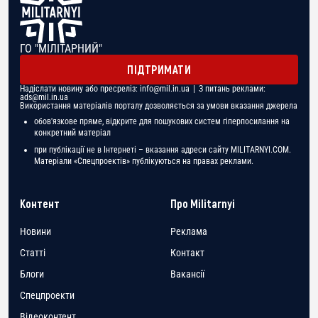
ГО "МІЛІТАРНИЙ"
ПІДТРИМАТИ
Надіслати новину або пресреліз:
info@mil.in.ua
| З питань реклами:
ads@mil.in.ua
Використання матеріалів порталу дозволяється за умови вказання джерела
обов'язкове пряме, відкрите для пошукових систем гіперпосилання на
конкретний матеріал
при публікації не в Інтернеті – вказання адреси сайту MILITARNYI.COM.
Матеріали «Спецпроектів» публікуються на правах реклами.
Контент
Про Militarnyi
Новини
Реклама
Статті
Контакт
Блоги
Вакансії
Спецпроекти
Відеоконтент