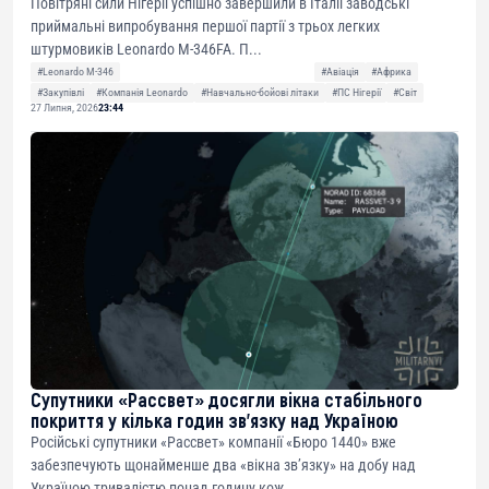
Повітряні сили Нігерії успішно завершили в Італії заводські
приймальні випробування першої партії з трьох легких
штурмовиків Leonardo M-346FA. П...
#Leonardo M-346
#Авіація
#Африка
#Закупівлі
#Компанія Leonardo
#Навчально-бойові літаки
#ПС Нігерії
#Світ
27 Липня, 2026
23:44
Супутники «Рассвет» досягли вікна стабільного
покриття у кілька годин зв’язку над Україною
Російські супутники «Рассвет» компанії «Бюро 1440» вже
забезпечують щонайменше два «вікна зв’язку» на добу над
Україною тривалістю понад годину кож...