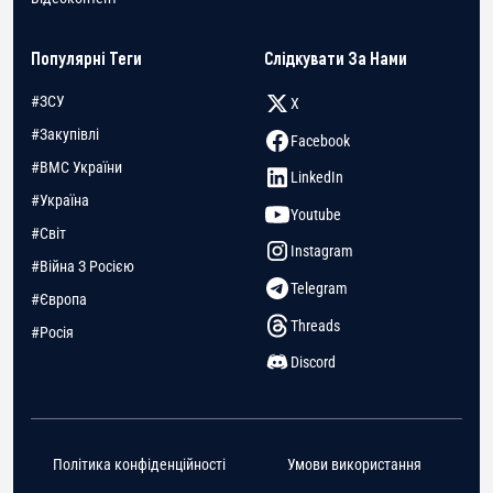
Популярні Теги
Слідкувати За Нами
#ЗСУ
X
#Закупівлі
Facebook
#ВМС України
LinkedIn
#Україна
Youtube
#Світ
Instagram
#Війна З Росією
Telegram
#Європа
Threads
#Росія
Discord
Політика конфіденційності
Умови використання