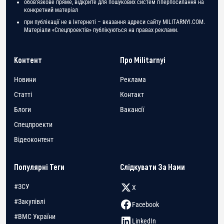
обов'язкове пряме, відкрите для пошукових систем гіперпосилання на
конкретний матеріал
при публікації не в Інтернеті – вказання адреси сайту MILITARNYI.COM.
Матеріали «Спецпроектів» публікуються на правах реклами.
Контент
Про Militarnyi
Новини
Реклама
Статті
Контакт
Блоги
Вакансії
Спецпроекти
Відеоконтент
Популярні Теги
Слідкувати За Нами
#ЗСУ
X
#Закупівлі
Facebook
#ВМС України
LinkedIn