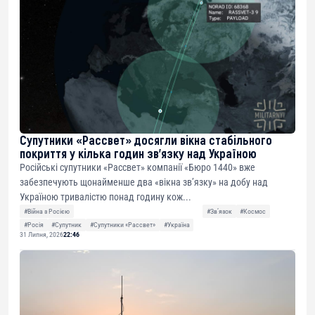
Супутники «Рассвет» досягли вікна стабільного
покриття у кілька годин зв’язку над Україною
Російські супутники «Рассвет» компанії «Бюро 1440» вже
забезпечують щонайменше два «вікна зв’язку» на добу над
Україною тривалістю понад годину кож...
#Війна з Росією
#Звʼязок
#Космос
#Росія
#Супутник
#Супутники «Рассвет»
#Україна
31 Липня, 2026
22:46