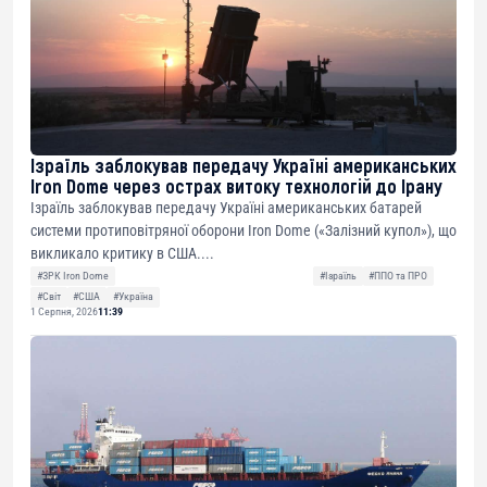
Ізраїль заблокував передачу Україні американських
Iron Dome через острах витоку технологій до Ірану
Ізраїль заблокував передачу Україні американських батарей
системи протиповітряної оборони Iron Dome («Залізний купол»), що
викликало критику в США....
#ЗРК Iron Dome
#Ізраїль
#ППО та ПРО
#Світ
#США
#Україна
1 Серпня, 2026
11:39