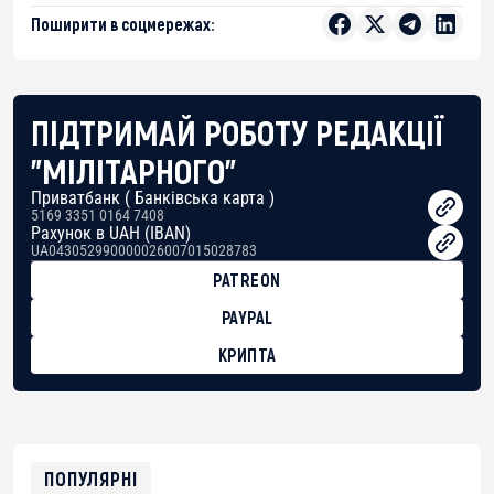
Поширити в соцмережах:
ПІДТРИМАЙ РОБОТУ РЕДАКЦІЇ
"МІЛІТАРНОГО"
Приватбанк ( Банківська карта )
5169 3351 0164 7408
Рахунок в UAH (IBAN)
UA043052990000026007015028783
PATREON
PAYPAL
КРИПТА
BTC
bc1qg0z99m95fte7kj8faa7h2kvnq92wvc53exe8gm
USDT
0x8676644fA7B6d328310283cAC1065Ae01d97CEe7
ETH
0xfD02863D3289416fcF50975c9DFda13623f97758
ПОПУЛЯРНІ