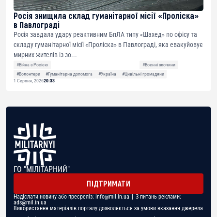
Росія знищила склад гуманітарної місії «Проліска»
в Павлограді
Росія завдала удару реактивним БпЛА типу «Шахед» по офісу та
складу гуманітарної місії «Проліска» в Павлограді, яка евакуйовує
мирних жителів із зо...
#Війна з Росією
#Воєнні злочини
#Волонтери
#Гуманітарна допомога
#Україна
#Цивільні громадяни
1 Серпня, 2026
20:33
ГО "МІЛІТАРНИЙ"
ПІДТРИМАТИ
Надіслати новину або пресреліз:
info@mil.in.ua
| З питань реклами:
ads@mil.in.ua
Використання матеріалів порталу дозволяється за умови вказання джерела