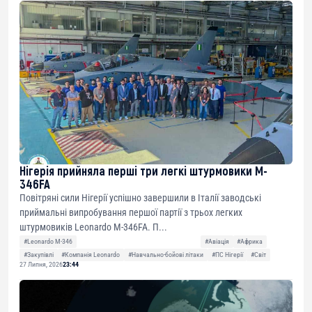
Нігерія прийняла перші три легкі штурмовики M-
346FA
Повітряні сили Нігерії успішно завершили в Італії заводські
приймальні випробування першої партії з трьох легких
штурмовиків Leonardo M-346FA. П...
#Leonardo M-346
#Авіація
#Африка
#Закупівлі
#Компанія Leonardo
#Навчально-бойові літаки
#ПС Нігерії
#Світ
27 Липня, 2026
23:44