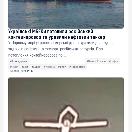
Українські МБЕКи потопили російський
контейнеровоз та уразили нафтовий танкер
У Чорному морі українські морські дрони уразили два судна,
задіяні в логістиці та експорті російських ресурсів. Про
потоплення контейнеровоза по...
#Атака дронів
#Війна з Росією
#Нафта
#Росія
#Світ
#Судно
#Україна
#Флот
#Чорне море
1 Серпня, 2026
14:43