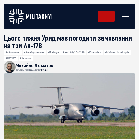
Цього тижня Уряд має погодити замовлення
на три Ан-178
#«Антонов»
#Авіабудування
#Авіація
#Ан-148/158/178
#Закупівлі
#Кабінет Міністрів
#ПС ЗСУ
#Україна
Михайло Люксіков
30 Листопада, 2020
15:23