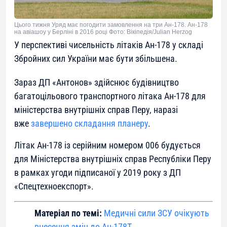
Цього тижня Уряд має погодити замовлення на три Ан-178. Ан-178
на авіашоу у Берліні в 2016 році Фото: Вікіпедія/Julian Herzog
У перспективі чисельність літаків Ан-178 у складі
Збройних сил України має бути збільшена.
Зараз ДП «Антонов» здійснює будівництво
багатоцільового транспортного літака Ан-178 для
міністерства внутрішніх справ Перу, наразі
вже
завершено складання планеру
.
Літак Ан-178 із серійним номером 006 будується
для Міністерства внутрішніх справ Республіки Перу
в рамках угоди підписаної у 2019 року з ДП
«Спецтехноекспорт».
Матеріал по темі:
Медичні сили ЗСУ очікують
внесення змін до Ан-178Т