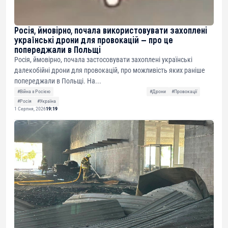
Росія, ймовірно, почала використовувати захоплені
українські дрони для провокацій — про це
попереджали в Польщі
Росія, ймовірно, почала застосовувати захоплені українські
далекобійні дрони для провокацій, про можливість яких раніше
попереджали в Польщі. На...
#Війна з Росією
#Дрони
#Провокації
#Росія
#Україна
1 Серпня, 2026
19:19