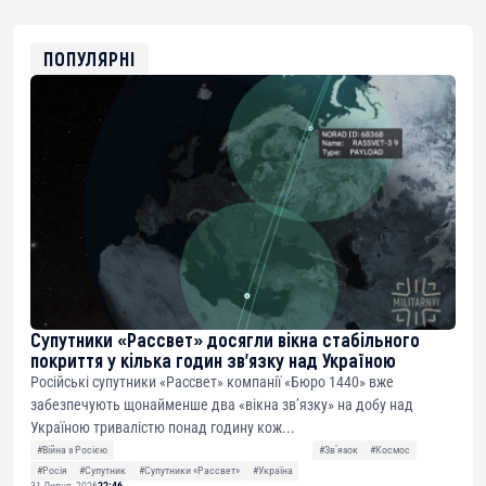
0x8676644fA7B6d328310283cAC1065Ae01d97CEe7
ETH
0xfD02863D3289416fcF50975c9DFda13623f97758
ПОПУЛЯРНІ
Супутники «Рассвет» досягли вікна стабільного
покриття у кілька годин зв’язку над Україною
Російські супутники «Рассвет» компанії «Бюро 1440» вже
забезпечують щонайменше два «вікна зв’язку» на добу над
Україною тривалістю понад годину кож...
#Війна з Росією
#Звʼязок
#Космос
#Росія
#Супутник
#Супутники «Рассвет»
#Україна
31 Липня, 2026
22:46