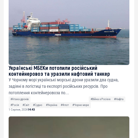
Українські МБЕКи потопили російський
контейнеровоз та уразили нафтовий танкер
У Чорному морі українські морські дрони уразили два судна,
задіяні в логістиці та експорті російських ресурсів. Про
потоплення контейнеровоза по...
#Атака дронів
#Війна з Росією
#Нафта
#Росія
#Світ
#Судно
#Україна
#Флот
#Чорне море
1 Серпня, 2026
14:43