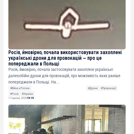
Росія, ймовірно, почала використовувати захоплені
українські дрони для провокацій — про це
попереджали в Польщі
Росія, ймовірно, почала застосовувати захоплені українські
далекобійні дрони для провокацій, про можливість яких раніше
попереджали в Польщі. На...
#Війна з Росією
#Дрони
#Провокації
#Росія
#Україна
1 Серпня, 2026
19:19