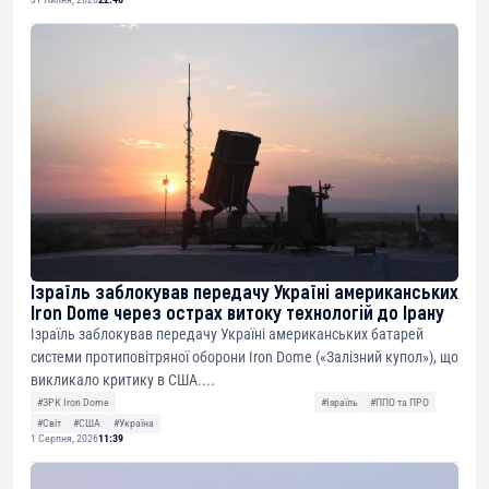
Ізраїль заблокував передачу Україні американських
Iron Dome через острах витоку технологій до Ірану
Ізраїль заблокував передачу Україні американських батарей
системи протиповітряної оборони Iron Dome («Залізний купол»), що
викликало критику в США....
#ЗРК Iron Dome
#Ізраїль
#ППО та ПРО
#Світ
#США
#Україна
1 Серпня, 2026
11:39