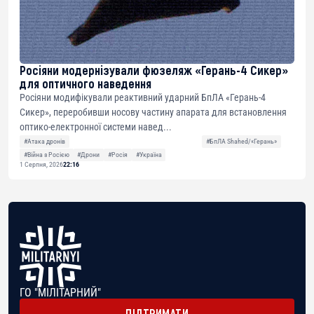
Росіяни модернізували фюзеляж «Герань-4 Сикер»
для оптичного наведення
Росіяни модифікували реактивний ударний БпЛА «Герань-4
Сикер», переробивши носову частину апарата для встановлення
оптико-електронної системи навед...
#Атака дронів
#БпЛА Shahed/«Герань»
#Війна з Росією
#Дрони
#Росія
#Україна
1 Серпня, 2026
22:16
ГО "МІЛІТАРНИЙ"
ПІДТРИМАТИ