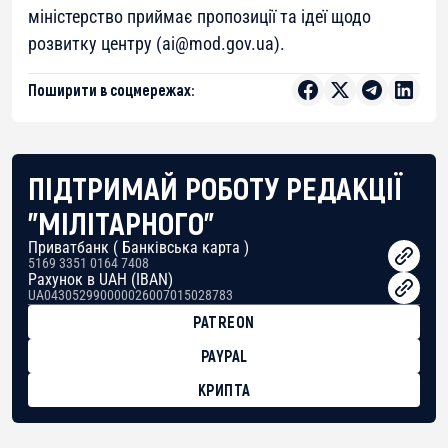
міністерство приймає пропозиції та ідеї щодо
розвитку центру (
ai@mod.gov.ua
).
Поширити в соцмережах:
ПІДТРИМАЙ РОБОТУ РЕДАКЦІЇ
"МІЛІТАРНОГО"
Приватбанк ( Банківська карта )
5169 3351 0164 7408
Рахунок в UAH (IBAN)
UA043052990000026007015028783
PATREON
PAYPAL
КРИПТА
BTC
bc1qg0z99m95fte7kj8faa7h2kvnq92wvc53exe8gm
USDT