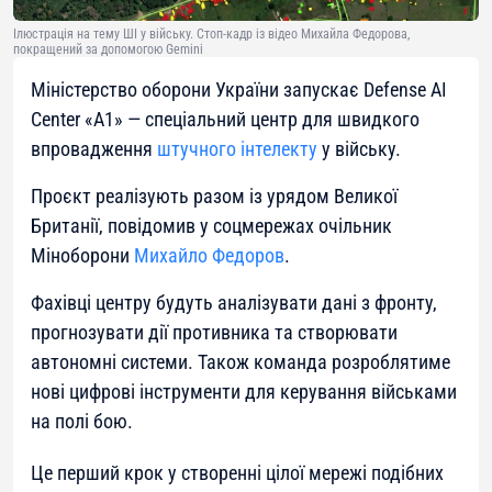
Ілюстрація на тему ШІ у війську. Стоп-кадр із відео Михайла Федорова,
покращений за допомогою Gemini
Міністерство оборони України запускає Defense AI
Center «A1» — спеціальний центр для швидкого
впровадження
штучного інтелекту
у війську.
Проєкт реалізують разом із урядом Великої
Британії, повідомив у соцмережах очільник
Міноборони
Михайло Федоров
.
Фахівці центру будуть аналізувати дані з фронту,
прогнозувати дії противника та створювати
автономні системи. Також команда розроблятиме
нові цифрові інструменти для керування військами
на полі бою.
Це перший крок у створенні цілої мережі подібних