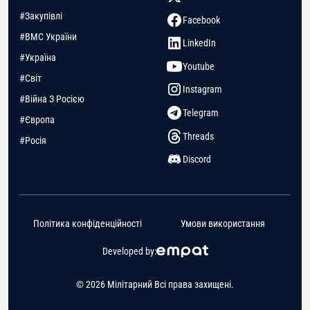
#Закупівлі
Facebook
#ВМС України
LinkedIn
#Україна
Youtube
#Світ
Instagram
#Війна З Росією
Telegram
#Європа
Threads
#Росія
Discord
Політика конфіденційності
Умови використання
Developed by:
© 2026 Мілітарний Всі права захищені.