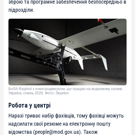
зброю та програмне забезпечення безпосередньо в
підрозділи.
БпЛА Raybird з електродвигуном, що працює на водневому паливі.
Україна, січень 2026. Фото: Skyeton
Робота у центрі
Наразі триває набір фахівців, тому фахівці можуть
надсилати свої резюме на електронну пошту
відомства (
people@mod.gov.ua
). Також