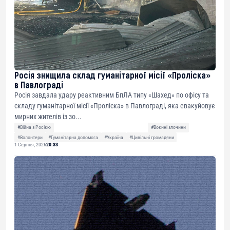
Росія знищила склад гуманітарної місії «Проліска»
в Павлограді
Росія завдала удару реактивним БпЛА типу «Шахед» по офісу та
складу гуманітарної місії «Проліска» в Павлограді, яка евакуйовує
мирних жителів із зо...
#Війна з Росією
#Воєнні злочини
#Волонтери
#Гуманітарна допомога
#Україна
#Цивільні громадяни
1 Серпня, 2026
20:33