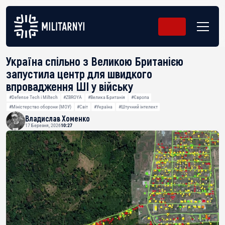
Україна спільно з Великою Британією
запустила центр для швидкого
впровадження ШІ у війську
#Defense Tech і Miltech
#ZBROYA
#Велика Британія
#Європа
#Міністерство оборони (МОУ)
#Світ
#Україна
#Штучний інтелект
Владислав Хоменко
17 Березня, 2026
10:27