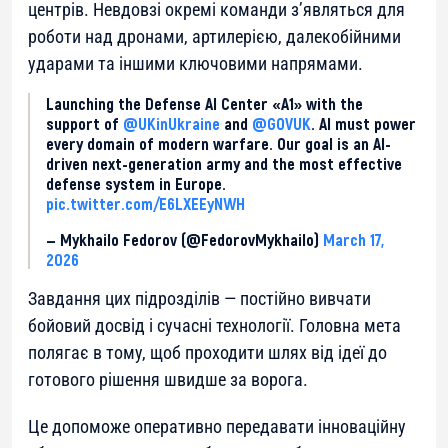
центрів. Невдовзі окремі команди з’являться для
роботи над дронами, артилерією, далекобійними
ударами та іншими ключовими напрямами.
Launching the Defense AI Center «A1» with the
support of
@UKinUkraine
and
@GOVUK
. AI must power
every domain of modern warfare. Our goal is an AI-
driven next-generation army and the most effective
defense system in Europe.
pic.twitter.com/E6LXEEyNWH
— Mykhailo Fedorov (@FedorovMykhailo)
March 17,
2026
Завдання цих підрозділів — постійно вивчати
бойовий досвід і сучасні технології. Головна мета
полягає в тому, щоб проходити шлях від ідеї до
готового рішення швидше за ворога.
Це допоможе оперативно передавати інноваційну