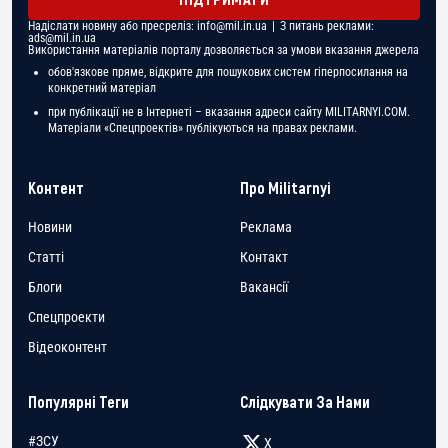
Надіслати новину або пресреліз:
info@mil.in.ua
| З питань реклами:
ads@mil.in.ua
Використання матеріалів порталу дозволяється за умови вказання джерела
обов'язкове пряме, відкрите для пошукових систем гіперпосилання на
конкретний матеріал
при публікації не в Інтернеті – вказання адреси сайту MILITARNYI.COM.
Матеріали «Спецпроектів» публікуються на правах реклами.
Контент
Про Militarnyi
Новини
Реклама
Статті
Контакт
Блоги
Вакансії
Спецпроекти
Відеоконтент
Популярні Теги
Слідкувати За Нами
#ЗСУ
X