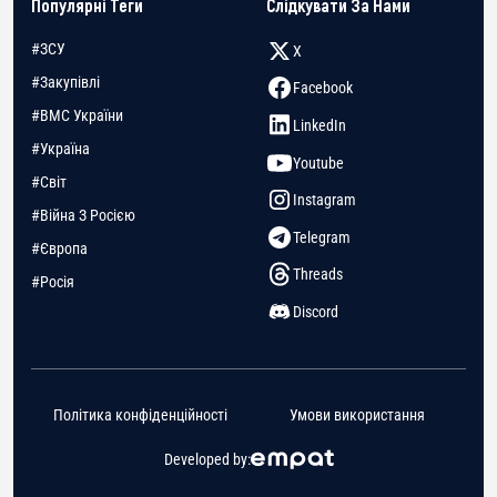
Популярні Теги
Слідкувати За Нами
#ЗСУ
X
#Закупівлі
Facebook
#ВМС України
LinkedIn
#Україна
Youtube
#Світ
Instagram
#Війна З Росією
Telegram
#Європа
Threads
#Росія
Discord
Політика конфіденційності
Умови використання
Developed by: