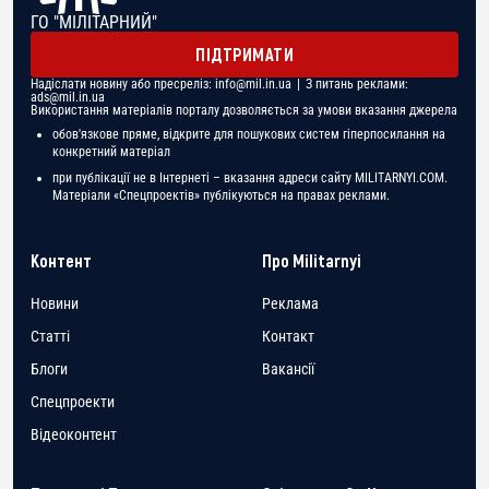
ГО "МІЛІТАРНИЙ"
ПІДТРИМАТИ
Надіслати новину або пресреліз:
info@mil.in.ua
| З питань реклами:
ads@mil.in.ua
Використання матеріалів порталу дозволяється за умови вказання джерела
обов'язкове пряме, відкрите для пошукових систем гіперпосилання на
конкретний матеріал
при публікації не в Інтернеті – вказання адреси сайту MILITARNYI.COM.
Матеріали «Спецпроектів» публікуються на правах реклами.
Контент
Про Militarnyi
Новини
Реклама
Статті
Контакт
Блоги
Вакансії
Спецпроекти
Відеоконтент