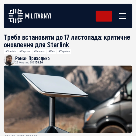
Треба встановити до 17 листопада: критичне
оновлення для Starlink
#Starlink
#Європа
#Звʼязок
#Світ
#Україна
Роман Приходько
29 Жовтня, 2025
08:26