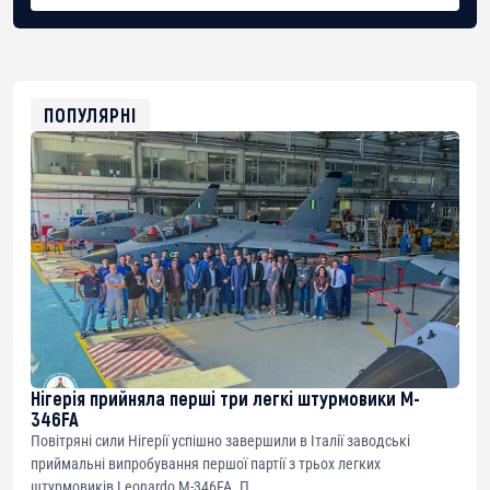
BTC
bc1qg0z99m95fte7kj8faa7h2kvnq92wvc53exe8gm
USDT
0x8676644fA7B6d328310283cAC1065Ae01d97CEe7
ETH
0xfD02863D3289416fcF50975c9DFda13623f97758
ПОПУЛЯРНІ
Нігерія прийняла перші три легкі штурмовики M-
346FA
Повітряні сили Нігерії успішно завершили в Італії заводські
приймальні випробування першої партії з трьох легких
штурмовиків Leonardo M-346FA. П...