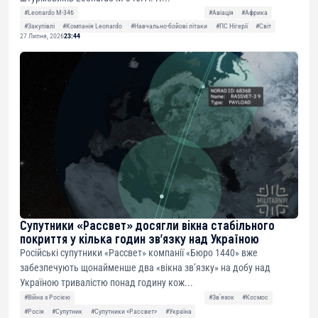
#Leonardo M-346
#Авіація
#Африка
#Закупівлі
#Компанія Leonardo
#Навчально-бойові літаки
#ПС Нігерії
#Світ
27 Липня, 2026
23:44
Супутники «Рассвет» досягли вікна стабільного
покриття у кілька годин зв’язку над Україною
Російські супутники «Рассвет» компанії «Бюро 1440» вже
забезпечують щонайменше два «вікна зв’язку» на добу над
Україною тривалістю понад годину кож...
#Війна з Росією
#Звʼязок
#Космос
#Росія
#Супутник
#Супутники «Рассвет»
#Україна