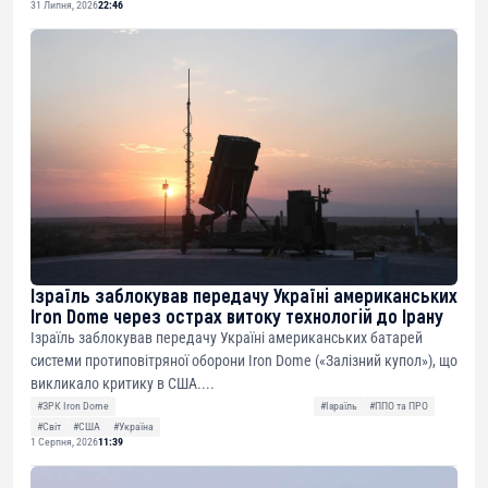
31 Липня, 2026
22:46
Ізраїль заблокував передачу Україні американських
Iron Dome через острах витоку технологій до Ірану
Ізраїль заблокував передачу Україні американських батарей
системи протиповітряної оборони Iron Dome («Залізний купол»), що
викликало критику в США....
#ЗРК Iron Dome
#Ізраїль
#ППО та ПРО
#Світ
#США
#Україна
1 Серпня, 2026
11:39