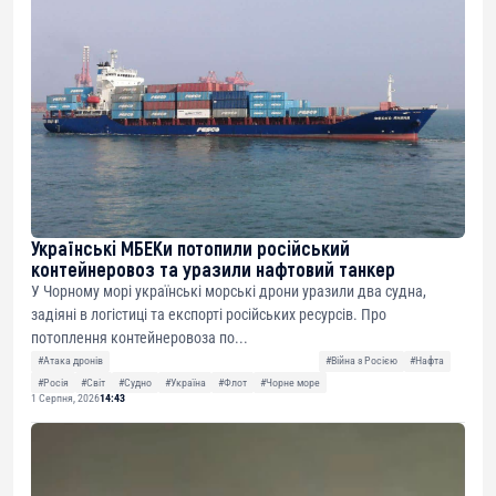
Українські МБЕКи потопили російський
контейнеровоз та уразили нафтовий танкер
У Чорному морі українські морські дрони уразили два судна,
задіяні в логістиці та експорті російських ресурсів. Про
потоплення контейнеровоза по...
#Атака дронів
#Війна з Росією
#Нафта
#Росія
#Світ
#Судно
#Україна
#Флот
#Чорне море
1 Серпня, 2026
14:43