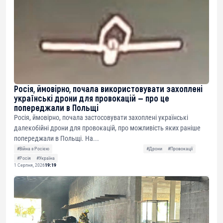
Росія, ймовірно, почала використовувати захоплені
українські дрони для провокацій — про це
попереджали в Польщі
Росія, ймовірно, почала застосовувати захоплені українські
далекобійні дрони для провокацій, про можливість яких раніше
попереджали в Польщі. На...
#Війна з Росією
#Дрони
#Провокації
#Росія
#Україна
1 Серпня, 2026
19:19