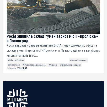
Росія знищила склад гуманітарної місії «Проліска»
в Павлограді
Росія завдала удару реактивним БпЛА типу «Шахед» по офісу та
складу гуманітарної місії «Проліска» в Павлограді, яка евакуйовує
мирних жителів із зо...
#Війна з Росією
#Воєнні злочини
#Волонтери
#Гуманітарна допомога
#Україна
#Цивільні громадяни
1 Серпня, 2026
20:33