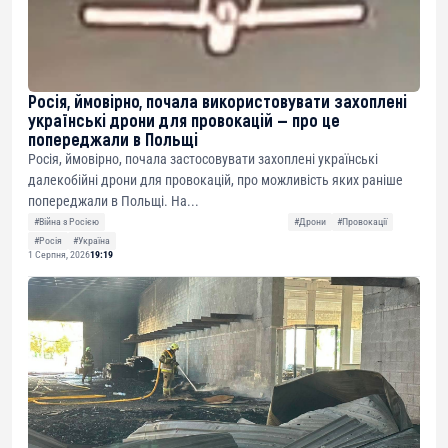
Росія, ймовірно, почала використовувати захоплені
українські дрони для провокацій — про це
попереджали в Польщі
Росія, ймовірно, почала застосовувати захоплені українські
далекобійні дрони для провокацій, про можливість яких раніше
попереджали в Польщі. На...
#Війна з Росією
#Дрони
#Провокації
#Росія
#Україна
1 Серпня, 2026
19:19