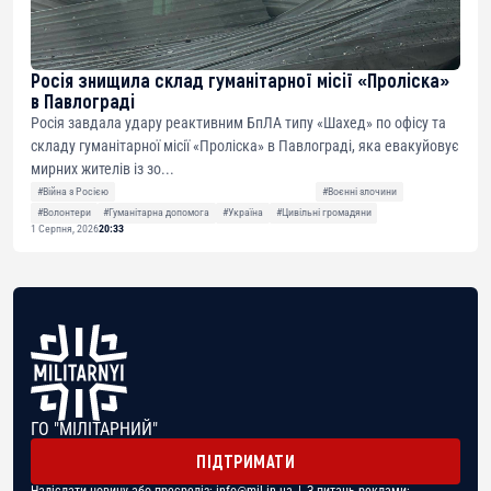
Росія знищила склад гуманітарної місії «Проліска»
в Павлограді
Росія завдала удару реактивним БпЛА типу «Шахед» по офісу та
складу гуманітарної місії «Проліска» в Павлограді, яка евакуйовує
мирних жителів із зо...
#Війна з Росією
#Воєнні злочини
#Волонтери
#Гуманітарна допомога
#Україна
#Цивільні громадяни
1 Серпня, 2026
20:33
ГО "МІЛІТАРНИЙ"
ПІДТРИМАТИ
Надіслати новину або пресреліз:
info@mil.in.ua
| З питань реклами: