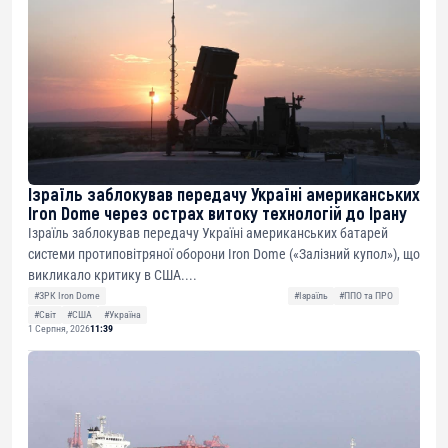
Ізраїль заблокував передачу Україні американських
Iron Dome через острах витоку технологій до Ірану
Ізраїль заблокував передачу Україні американських батарей
системи протиповітряної оборони Iron Dome («Залізний купол»), що
викликало критику в США....
#ЗРК Iron Dome
#Ізраїль
#ППО та ПРО
#Світ
#США
#Україна
1 Серпня, 2026
11:39