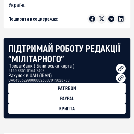
Україні.
Поширити в соцмережах:
ПІДТРИМАЙ РОБОТУ РЕДАКЦІЇ
"МІЛІТАРНОГО"
Приватбанк ( Банківська карта )
5169 3351 0164 7408
Рахунок в UAH (IBAN)
UA043052990000026007015028783
PATREON
PAYPAL
КРИПТА
BTC
bc1qg0z99m95fte7kj8faa7h2kvnq92wvc53exe8gm
USDT
0x8676644fA7B6d328310283cAC1065Ae01d97CEe7