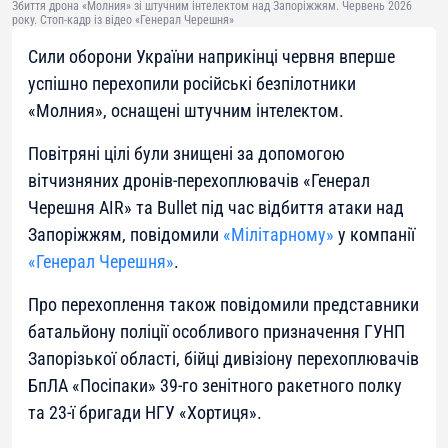
Збиття дрона «Молния» зі штучним інтелектом над Запоріжжям. Червень 2026
року. Стоп-кадр із відео «Генерал Черешня»
Сили оборони України наприкінці червня вперше
успішно перехопили російські безпілотники
«Молния», оснащені штучним інтелектом.
Повітряні цілі були знищені за допомогою
вітчизняних дронів-перехоплювачів «Генерал
Черешня AIR» та Bullet під час відбиття атаки над
Запоріжжям, повідомили
«Мілітарному»
у компанії
«Генерал Черешня»
.
Про перехоплення також повідомили представники
батальйону поліції особливого призначення ГУНП
Запорізької області, бійці дивізіону перехоплювачів
БпЛА «Посіпаки» 39-го зенітного ракетного полку
та 23-ї бригади НГУ «Хортиця».