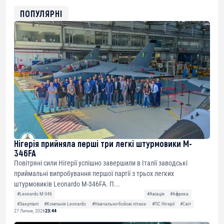
ETH
0xfD02863D3289416fcF50975c9DFda13623f97758
ПОПУЛЯРНІ
Нігерія прийняла перші три легкі штурмовики M-
346FA
Повітряні сили Нігерії успішно завершили в Італії заводські
приймальні випробування першої партії з трьох легких
штурмовиків Leonardo M-346FA. П...
#Leonardo M-346
#Авіація
#Африка
#Закупівлі
#Компанія Leonardo
#Навчально-бойові літаки
#ПС Нігерії
#Світ
27 Липня, 2026
23:44