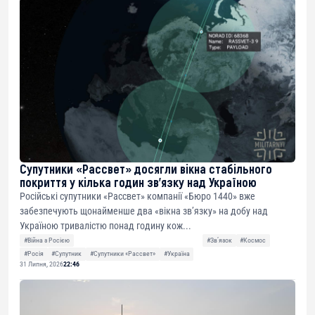
Супутники «Рассвет» досягли вікна стабільного
покриття у кілька годин зв’язку над Україною
Російські супутники «Рассвет» компанії «Бюро 1440» вже
забезпечують щонайменше два «вікна зв’язку» на добу над
Україною тривалістю понад годину кож...
#Війна з Росією
#Звʼязок
#Космос
#Росія
#Супутник
#Супутники «Рассвет»
#Україна
31 Липня, 2026
22:46