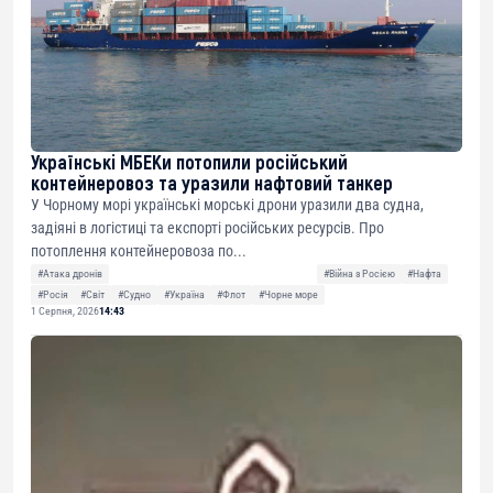
Українські МБЕКи потопили російський
контейнеровоз та уразили нафтовий танкер
У Чорному морі українські морські дрони уразили два судна,
задіяні в логістиці та експорті російських ресурсів. Про
потоплення контейнеровоза по...
#Атака дронів
#Війна з Росією
#Нафта
#Росія
#Світ
#Судно
#Україна
#Флот
#Чорне море
1 Серпня, 2026
14:43