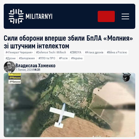
Сили оборони вперше збили БпЛА «Молния»
зі штучним інтелектом
#«Генерал Черешня»
#Defense Tech і Miltech
#ZBROYA
#Атака дронів
#Війна з Росією
#Дрони
#Запоріжжя
#ППО та ПРО
#Росія
#Україна
Владислав Хоменко
7 Липня, 2026
14:31