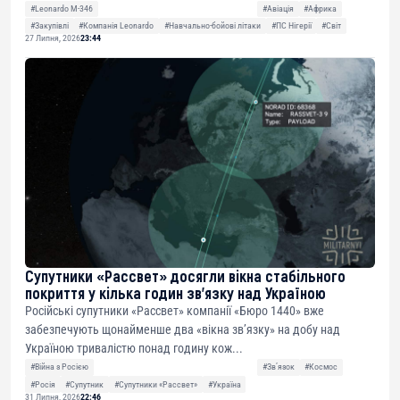
#Leonardo M-346
#Авіація
#Африка
#Закупівлі
#Компанія Leonardo
#Навчально-бойові літаки
#ПС Нігерії
#Світ
27 Липня, 2026
23:44
Супутники «Рассвет» досягли вікна стабільного
покриття у кілька годин зв’язку над Україною
Російські супутники «Рассвет» компанії «Бюро 1440» вже
забезпечують щонайменше два «вікна зв’язку» на добу над
Україною тривалістю понад годину кож...
#Війна з Росією
#Звʼязок
#Космос
#Росія
#Супутник
#Супутники «Рассвет»
#Україна
31 Липня, 2026
22:46