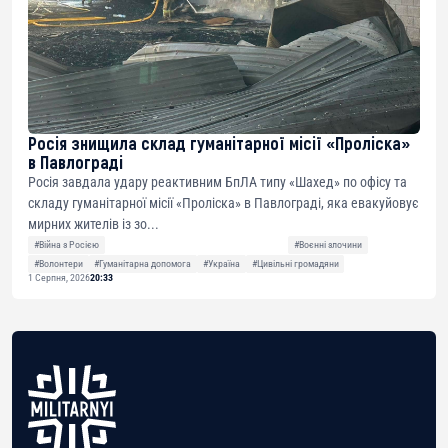
Росія знищила склад гуманітарної місії «Проліска»
в Павлограді
Росія завдала удару реактивним БпЛА типу «Шахед» по офісу та
складу гуманітарної місії «Проліска» в Павлограді, яка евакуйовує
мирних жителів із зо...
#Війна з Росією
#Воєнні злочини
#Волонтери
#Гуманітарна допомога
#Україна
#Цивільні громадяни
1 Серпня, 2026
20:33