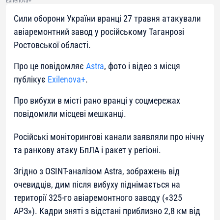
Exilenova+
Сили оборони України вранці 27 травня атакували
авіаремонтний завод у російському Таганрозі
Ростовської області.
Про це повідомляє
Astra
, фото і відео з місця
публікує
Exilenova+
.
Про вибухи в місті рано вранці у соцмережах
повідомили місцеві мешканці.
Російські моніторингові канали заявляли про нічну
та ранкову атаку БпЛА і ракет у регіоні.
Згідно з OSINT-аналізом Astra, зображень від
очевидців, дим після вибуху піднімається на
території 325-го авіаремонтного заводу («325
АРЗ»). Кадри зняті з відстані приблизно 2,8 км від