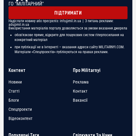
ГО "МІЛІТАРНИЙ"
ПІДТРИМАТИ
Надіслати новину або пресреліз:
info@mil.in.ua
| З питань реклами:
ads@mil.in.ua
Використання матеріалів порталу дозволяється за умови вказання джерела
обов'язкове пряме, відкрите для пошукових систем гіперпосилання на
конкретний матеріал
при публікації не в Інтернеті – вказання адреси сайту MILITARNYI.COM.
Матеріали «Спецпроектів» публікуються на правах реклами.
Контент
Про Militarnyi
Новини
Реклама
Статті
Контакт
Блоги
Вакансії
Спецпроекти
Відеоконтент
Популярні Теги
Слідкувати За Нами