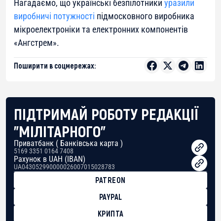
Нагадаємо, що українські безпілотники
уразили
виробничі потужності
підмосковного виробника
мікроелектроніки та електронних компонентів
«Ангстрем».
Поширити в соцмережах:
ПІДТРИМАЙ РОБОТУ РЕДАКЦІЇ
"МІЛІТАРНОГО"
Приватбанк ( Банківська карта )
5169 3351 0164 7408
Рахунок в UAH (IBAN)
UA043052990000026007015028783
PATREON
PAYPAL
КРИПТА