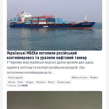
Українські МБЕКи потопили російський
контейнеровоз та уразили нафтовий танкер
У Чорному морі українські морські дрони уразили два судна,
задіяні в логістиці та експорті російських ресурсів. Про
потоплення контейнеровоза по...
#Атака дронів
#Війна з Росією
#Нафта
#Росія
#Світ
#Судно
#Україна
#Флот
#Чорне море
1 Серпня, 2026
14:43