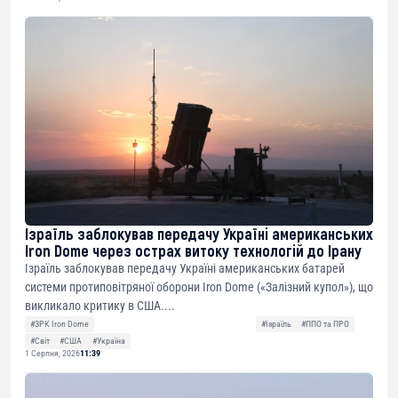
Ізраїль заблокував передачу Україні американських
Iron Dome через острах витоку технологій до Ірану
Ізраїль заблокував передачу Україні американських батарей
системи протиповітряної оборони Iron Dome («Залізний купол»), що
викликало критику в США....
#ЗРК Iron Dome
#Ізраїль
#ППО та ПРО
#Світ
#США
#Україна
1 Серпня, 2026
11:39