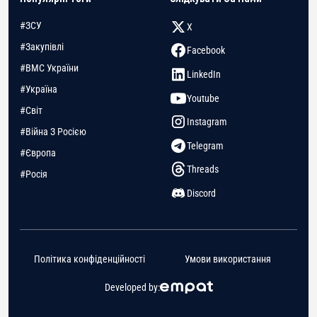
#ЗСУ
X
#Закупівлі
Facebook
#ВМС України
LinkedIn
#Україна
Youtube
#Світ
Instagram
#Війна З Росією
Telegram
#Європа
Threads
#Росія
Discord
Політика конфіденційності
Умови використання
Developed by: