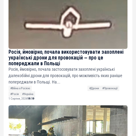
Росія, ймовірно, почала використовувати захоплені
українські дрони для провокацій — про це
попереджали в Польщі
Росія, ймовірно, почала застосовувати захоплені українські
далекобійні дрони для провокацій, про можливість яких раніше
попереджали в Польщі. На...
#Війна з Росією
#Дрони
#Провокації
#Росія
#Україна
1 Серпня, 2026
19:19