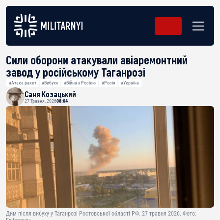
Сили оборони атакували авіаремонтний
завод у російському Таганрозі
#Атака ракет
#Вибухи
#Війна з Росією
#Росія
#Україна
Саня Козацький
27 Травня, 2026
08:04
Дим після вибуху у Таганрозі Ростовської області РФ. 27 травня 2026. Фото: