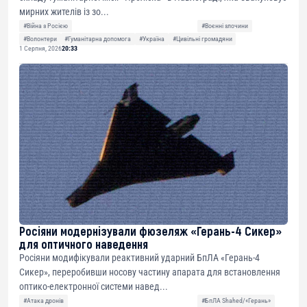
мирних жителів із зо...
#Війна з Росією
#Воєнні злочини
#Волонтери
#Гуманітарна допомога
#Україна
#Цивільні громадяни
1 Серпня, 2026
20:33
Росіяни модернізували фюзеляж «Герань-4 Сикер»
для оптичного наведення
Росіяни модифікували реактивний ударний БпЛА «Герань-4
Сикер», переробивши носову частину апарата для встановлення
оптико-електронної системи навед...
#Атака дронів
#БпЛА Shahed/«Герань»