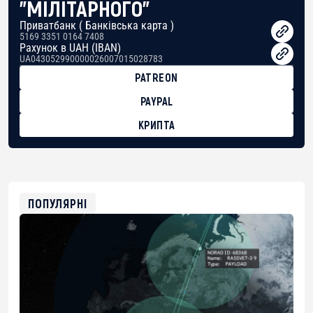
"МІЛІТАРНОГО"
Приватбанк ( Банківська карта )
5169 3351 0164 7408
Рахунок в UAH (IBAN)
UA043052990000026007015028783
PATREON
PAYPAL
КРИПТА
BTC
bc1qg0z99m95fte7kj8faa7h2kvnq92wvc53exe8gm
USDT
0x8676644fA7B6d328310283cAC1065Ae01d97CEe7
ETH
0xfD02863D3289416fcF50975c9DFda13623f97758
ПОПУЛЯРНІ