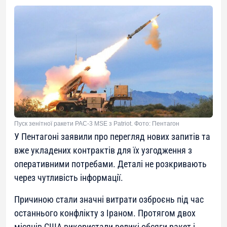
Пуск зенітної ракети PAC-3 MSE з Patriot. Фото: Пентагон
У Пентагоні заявили про перегляд нових запитів та
вже укладених контрактів для їх узгодження з
оперативними потребами. Деталі не розкривають
через чутливість інформації.
Причиною стали значні витрати озброєнь під час
останнього конфлікту з Іраном. Протягом двох
місяців США використали великі обсяги ракет і