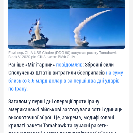
Есмінець США USS Chafee (DDG 90) запускає ракету Tomahawk
Block V. 2020 рік. США. Фото: ВМФ США
Раніше «Мілітарний»
повідомляв
: Збройні сили
Сполучених Штатів витратили боєприпасів
на суму
близько 5,6 млрд доларів за перші два дні ударів
по Ірану.
Загалом у перші дні операції проти Ірану
американські військові застосували сотні одиниць
високоточної зброї. Це, зокрема, модифіковані
крилаті ракети Tomahawk та сучасні ракети-