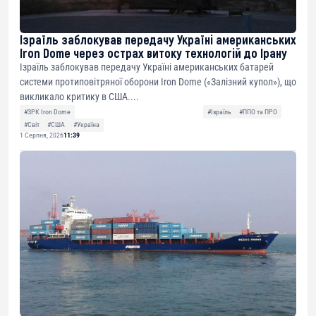
Ізраїль заблокував передачу Україні американських
Iron Dome через острах витоку технологій до Ірану
Ізраїль заблокував передачу Україні американських батарей
системи протиповітряної оборони Iron Dome («Залізний купол»), що
викликало критику в США....
#ЗРК Iron Dome
#Ізраїль
#ППО та ПРО
#Світ
#США
#Україна
1 Серпня, 2026
11:39