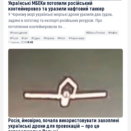
Українські МБЕКи потопили російський
контейнеровоз та уразили нафтовий танкер
У Чорному морі українські морські дрони уразили два судна,
задіяні в логістиці та експорті російських ресурсів. Про
потоплення контейнеровоза по...
#Атака дронів
#Війна з Росією
#Нафта
#Росія
#Світ
#Судно
#Україна
#Флот
#Чорне море
1 Серпня, 2026
14:43
Росія, ймовірно, почала використовувати захоплені
українські дрони для провокацій — про це