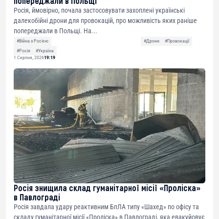
попереджали в Польщі
Росія, ймовірно, почала застосовувати захоплені українські
далекобійні дрони для провокацій, про можливість яких раніше
попереджали в Польщі. На...
#Війна з Росією
#Дрони
#Провокації
#Росія
#Україна
1 Серпня, 2026
19:19
Росія знищила склад гуманітарної місії «Проліска»
в Павлограді
Росія завдала удару реактивним БпЛА типу «Шахед» по офісу та
складу гуманітарної місії «Проліска» в Павлограді, яка евакуйовує