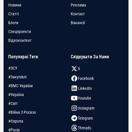
Новини
Реклама
Статті
Контакт
Блоги
Вакансії
Спецпроекти
Відеоконтент
Популярні Теги
Слідкувати За Нами
#ЗСУ
X
#Закупівлі
Facebook
#ВМС України
LinkedIn
#Україна
Youtube
#Світ
Instagram
#Війна З Росією
Telegram
#Європа
Threads
#Росія