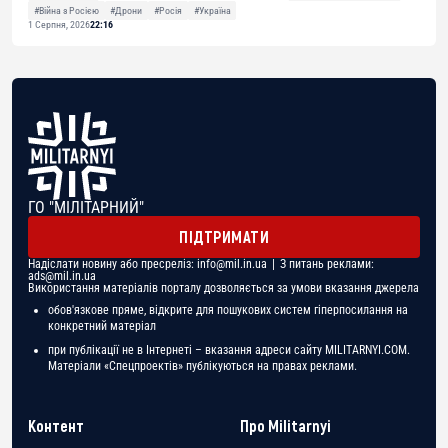
#Війна з Росією
#Дрони
#Росія
#Україна
1 Серпня, 2026
22:16
ГО "МІЛІТАРНИЙ"
ПІДТРИМАТИ
Надіслати новину або пресреліз:
info@mil.in.ua
| З питань реклами:
ads@mil.in.ua
Використання матеріалів порталу дозволяється за умови вказання джерела
обов'язкове пряме, відкрите для пошукових систем гіперпосилання на
конкретний матеріал
при публікації не в Інтернеті – вказання адреси сайту MILITARNYI.COM.
Матеріали «Спецпроектів» публікуються на правах реклами.
Контент
Про Militarnyi