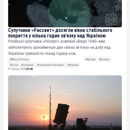
Супутники «Рассвет» досягли вікна стабільного
покриття у кілька годин зв’язку над Україною
Російські супутники «Рассвет» компанії «Бюро 1440» вже
забезпечують щонайменше два «вікна зв’язку» на добу над
Україною тривалістю понад годину кож...
#Війна з Росією
#Звʼязок
#Космос
#Росія
#Супутник
#Супутники «Рассвет»
#Україна
31 Липня, 2026
22:46