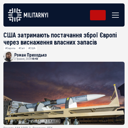
США затримають постачання зброї Європі
через виснаження власних запасів
#Європа
#Світ
#США
Роман Приходько
2 Травня, 2026
10:43