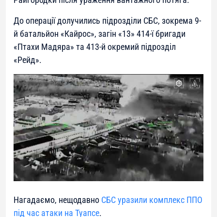
До операції долучились підрозділи СБС, зокрема 9-
й батальйон «Кайрос», загін «13» 414-ї бригади
«Птахи Мадяра» та 413-й окремий підрозділ
«Рейд».
Нагадаємо, нещодавно
СБС уразили комплекс ППО
під час атаки на Туапсе
.