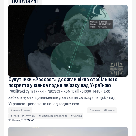
ПОПУЛЯРНІ
Супутники «Рассвет» досягли вікна стабільного
покриття у кілька годин зв’язку над Україною
Російські супутники «Рассвет» компанії «Бюро 1440» вже
забезпечують щонайменше два «вікна зв’язку» на добу над
Україною тривалістю понад годину кож...
#Війна з Росією
#Звʼязок
#Космос
#Росія
#Супутник
#Супутники «Рассвет»
#Україна
31 Липня, 2026
22:46