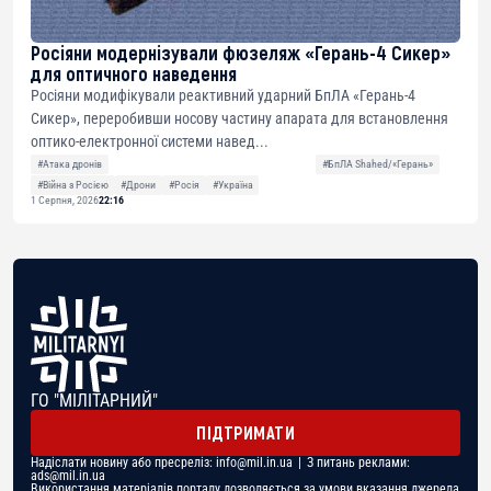
Росіяни модернізували фюзеляж «Герань-4 Сикер»
для оптичного наведення
Росіяни модифікували реактивний ударний БпЛА «Герань-4
Сикер», переробивши носову частину апарата для встановлення
оптико-електронної системи навед...
#Атака дронів
#БпЛА Shahed/«Герань»
#Війна з Росією
#Дрони
#Росія
#Україна
1 Серпня, 2026
22:16
ГО "МІЛІТАРНИЙ"
ПІДТРИМАТИ
Надіслати новину або пресреліз:
info@mil.in.ua
| З питань реклами:
ads@mil.in.ua
Використання матеріалів порталу дозволяється за умови вказання джерела