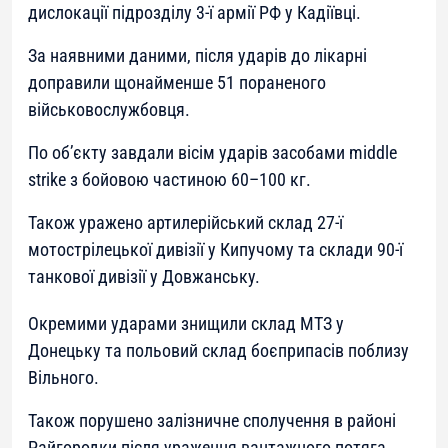
дислокації підрозділу 3-ї армії РФ у Кадіївці.
За наявними даними, після ударів до лікарні
доправили щонайменше 51 пораненого
військовослужбовця.
По об’єкту завдали вісім ударів засобами middle
strike з бойовою частиною 60–100 кг.
Також уражено артилерійський склад 27-ї
мотострілецької дивізії у Кипучому та склади 90-ї
танкової дивізії у Довжанську.
Окремими ударами знищили склад МТЗ у
Донецьку та польовий склад боєприпасів поблизу
Вільного.
Також порушено залізничне сполучення в районі
Райгородки після ураження вантажного потяга.