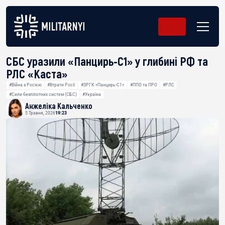
СБС уразили «Панцирь-С1» у глибині РФ та
РЛС «Каста»
#Війна з Росією
#Втрати Росії
#ЗРГК «Панцирь-С1»
#ППО та ПРО
#РЛС
#Сили безпілотних систем (СБС)
#Україна
Анжеліка Кальченко
5 Травня, 2026
19:23