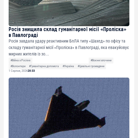
Росія знищила склад гуманітарної місії «Проліска»
в Павлограді
Росія завдала удару реактивним БпЛА типу «Шахед» по офісу та
складу гуманітарної місії «Проліска» в Павлограді, яка евакуйовує
мирних жителів із зо...
#Війна з Росією
#Воєнні злочини
#Волонтери
#Гуманітарна допомога
#Україна
#Цивільні громадяни
1 Серпня, 2026
20:33