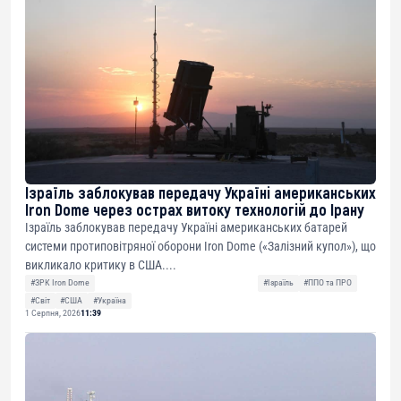
Ізраїль заблокував передачу Україні американських
Iron Dome через острах витоку технологій до Ірану
Ізраїль заблокував передачу Україні американських батарей
системи протиповітряної оборони Iron Dome («Залізний купол»), що
викликало критику в США....
#ЗРК Iron Dome
#Ізраїль
#ППО та ПРО
#Світ
#США
#Україна
1 Серпня, 2026
11:39