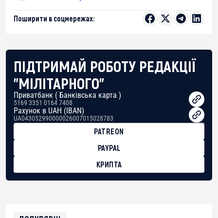
Поширити в соцмережах:
ПІДТРИМАЙ РОБОТУ РЕДАКЦІЇ
"МІЛІТАРНОГО"
Приватбанк ( Банківська карта )
5169 3351 0164 7408
Рахунок в UAH (IBAN)
UA043052990000026007015028783
PATREON
PAYPAL
КРИПТА
BTC
bc1qg0z99m95fte7kj8faa7h2kvnq92wvc53exe8gm
USDT
0x8676644fA7B6d328310283cAC1065Ae01d97CEe7
ETH
0xfD02863D3289416fcF50975c9DFda13623f97758