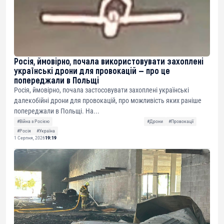
Росія, ймовірно, почала використовувати захоплені
українські дрони для провокацій — про це
попереджали в Польщі
Росія, ймовірно, почала застосовувати захоплені українські
далекобійні дрони для провокацій, про можливість яких раніше
попереджали в Польщі. На...
#Війна з Росією
#Дрони
#Провокації
#Росія
#Україна
1 Серпня, 2026
19:19