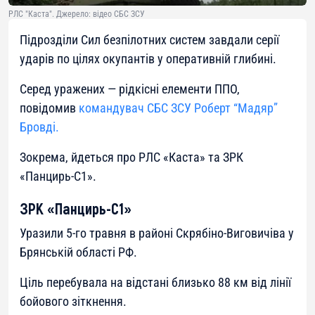
РЛС "Каста". Джерело: відео СБС ЗСУ
Підрозділи Сил безпілотних систем завдали серії
ударів по цілях окупантів у оперативній глибині.
Серед уражених — рідкісні елементи ППО,
повідомив
командувач СБС ЗСУ Роберт “Мадяр”
Бровді.
Зокрема, йдеться про РЛС «Каста» та ЗРК
«Панцирь-С1».
ЗРК «Панцирь-С1»
Уразили 5-го травня в районі Скрябіно-Виговичіва у
Брянській області РФ.
Ціль перебувала на відстані близько 88 км від лінії
бойового зіткнення.