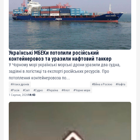
Українські МБЕКи потопили російський
контейнеровоз та уразили нафтовий танкер
У Чорному морі українські морські дрони уразили два судна,
задіяні в логістиці та експорті російських ресурсів. Про
потоплення контейнеровоза по...
#Атака дронів
#Війна з Росією
#Нафта
#Росія
#Світ
#Судно
#Україна
#Флот
#Чорне море
1 Серпня, 2026
14:43