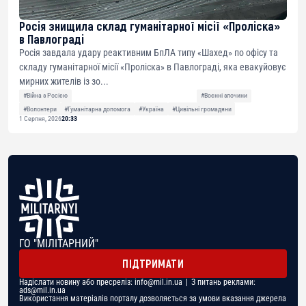
Росія знищила склад гуманітарної місії «Проліска»
в Павлограді
Росія завдала удару реактивним БпЛА типу «Шахед» по офісу та
складу гуманітарної місії «Проліска» в Павлограді, яка евакуйовує
мирних жителів із зо...
#Війна з Росією
#Воєнні злочини
#Волонтери
#Гуманітарна допомога
#Україна
#Цивільні громадяни
1 Серпня, 2026
20:33
ГО "МІЛІТАРНИЙ"
ПІДТРИМАТИ
Надіслати новину або пресреліз:
info@mil.in.ua
| З питань реклами:
ads@mil.in.ua
Використання матеріалів порталу дозволяється за умови вказання джерела