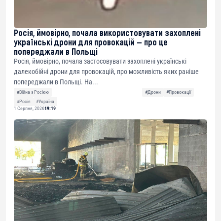
Росія, ймовірно, почала використовувати захоплені
українські дрони для провокацій — про це
попереджали в Польщі
Росія, ймовірно, почала застосовувати захоплені українські
далекобійні дрони для провокацій, про можливість яких раніше
попереджали в Польщі. На...
#Війна з Росією
#Дрони
#Провокації
#Росія
#Україна
1 Серпня, 2026
19:19