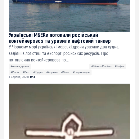
Українські МБЕКи потопили російський
контейнеровоз та уразили нафтовий танкер
У Чорному морі українські морські дрони уразили два судна,
задіяні в логістиці та експорті російських ресурсів. Про
потоплення контейнеровоза по...
#Атака дронів
#Війна з Росією
#Нафта
#Росія
#Світ
#Судно
#Україна
#Флот
#Чорне море
1 Серпня, 2026
14:43