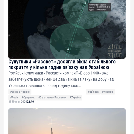
Супутники «Рассвет» досягли вікна стабільного
покриття у кілька годин зв’язку над Україною
Російські супутники «Рассвет» компанії «Бюро 1440» вже
забезпечують щонайменше два «вікна зв’язку» на добу над
Україною тривалістю понад годину кож...
#Війна з Росією
#Звʼязок
#Космос
#Росія
#Супутник
#Супутники «Рассвет»
#Україна
31 Липня, 2026
22:46