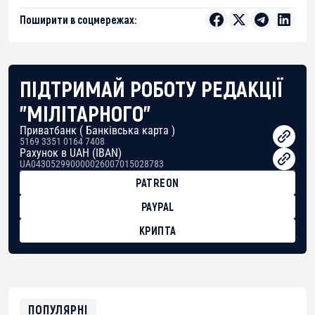
Поширити в соцмережах:
ПІДТРИМАЙ РОБОТУ РЕДАКЦІЇ
"МІЛІТАРНОГО"
Приватбанк ( Банківська карта )
5169 3351 0164 7408
Рахунок в UAH (IBAN)
UA043052990000026007015028783
PATREON
PAYPAL
КРИПТА
BTC
bc1qg0z99m95fte7kj8faa7h2kvnq92wvc53exe8gm
USDT
0x8676644fA7B6d328310283cAC1065Ae01d97CEe7
ETH
0xfD02863D3289416fcF50975c9DFda13623f97758
ПОПУЛЯРНІ