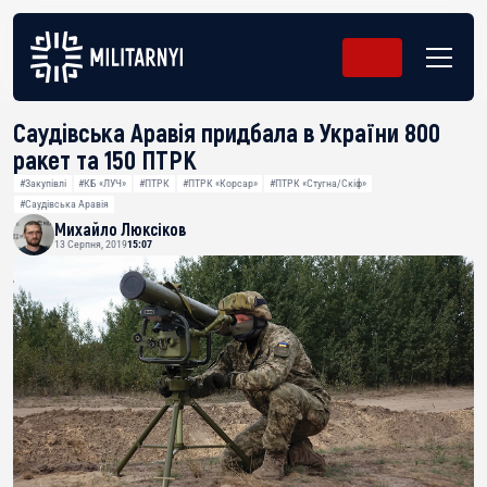
Саудівська Аравія придбала в України 800
ракет та 150 ПТРК
#Закупівлі
#КБ «ЛУЧ»
#ПТРК
#ПТРК «Корсар»
#ПТРК «Стугна/Скіф»
#Саудівська Аравія
Михайло Люксіков
13 Серпня, 2019
15:07