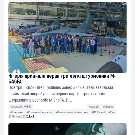
Нігерія прийняла перші три легкі штурмовики M-
346FA
Повітряні сили Нігерії успішно завершили в Італії заводські
приймальні випробування першої партії з трьох легких
штурмовиків Leonardo M-346FA. П...
#Leonardo M-346
#Авіація
#Африка
#Закупівлі
#Компанія Leonardo
#Навчально-бойові літаки
#ПС Нігерії
#Світ
27 Липня, 2026
23:44