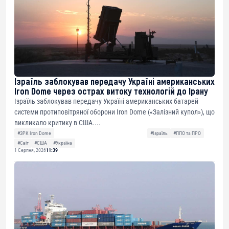
Ізраїль заблокував передачу Україні американських
Iron Dome через острах витоку технологій до Ірану
Ізраїль заблокував передачу Україні американських батарей
системи протиповітряної оборони Iron Dome («Залізний купол»), що
викликало критику в США....
#ЗРК Iron Dome
#Ізраїль
#ППО та ПРО
#Світ
#США
#Україна
1 Серпня, 2026
11:39