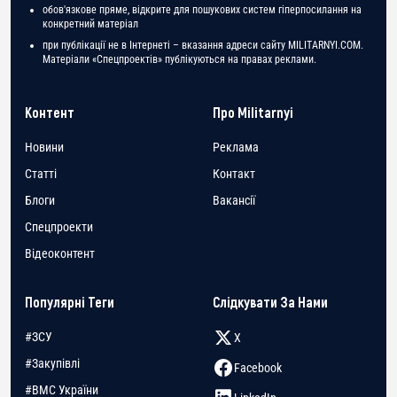
обов'язкове пряме, відкрите для пошукових систем гіперпосилання на
конкретний матеріал
при публікації не в Інтернеті – вказання адреси сайту MILITARNYI.COM.
Матеріали «Спецпроектів» публікуються на правах реклами.
Контент
Про Militarnyi
Новини
Реклама
Статті
Контакт
Блоги
Вакансії
Спецпроекти
Відеоконтент
Популярні Теги
Слідкувати За Нами
#ЗСУ
X
#Закупівлі
Facebook
#ВМС України