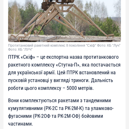
Протитанковий ракетний комплекс ІІ покоління “Скіф” Фото: КБ “Луч”
Фото: КБ “ЛУЧ”
ПТРК «Скіф» – це експортна назва протитанкового
ракетного комплексу «Стугна-П», яка постачається
для української армії. Цей ПТРК встановлений на
пусковій установці у вигляді триноги. Дальність
роботи цього комплексу – 5000 метрів.
Вони комплектуються ракетами з тандемними
кумулятивними (РК-2С та РК-2М-К) та уламково-
фугасними (РК-2ОФ та РК-2М-ОФ) бойовими
частинами.