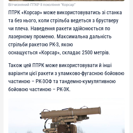
Вітчизняний ПТКР ІІ покоління “Корсар”
ПТРК «Корсар» може використовуватись зі станка
та без нього, коли стрільба ведеться з брустверу
чи плеча. Наведення ракети здійснюється по
лазерному променю. Максимальна дальність
стрільби ракетою РК-3, якою
оснащується «Корсар», складає 2500 метрів.
Також цей ПТРК може використовувати й інші
варіанти цієї ракети з уламково-фугасною бойовою
частиною – РК-3ОФ та тандемно-кумулятивною
бойовою частиною – РК-3К.