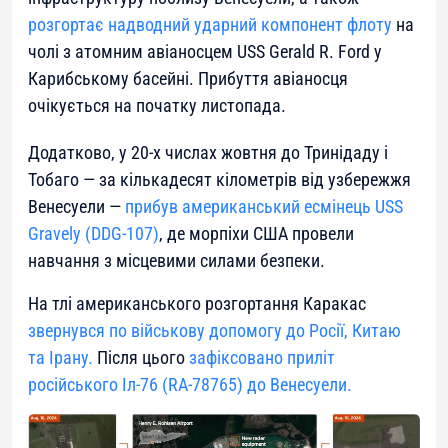
розгортає надводний ударний компонент флоту
на
чолі з атомним авіаносцем
USS Gerald R. Ford
у
Карибському басейні. Прибуття авіаносця
очікується на початку листопада.
Додатково, у 20-х числах жовтня до Тринідаду і
Тобаго — за кількадесят кілометрів від узбережжя
Венесуели —
прибув американський есмінець
USS
Gravely
(DDG-107)
, де морпіхи США провели
навчання з місцевими силами безпеки.
На тлі американського розгортання Каракас
звернувся по військову допомогу до Росії, Китаю
та Ірану.
Після цього
зафіксовано приліт
російського Іл-76 (RA-78765) до Венесуели.