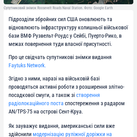
Супутниковий знімок Roosevelt Roads Naval Station. Фото: Google Earth
Підрозділи збройних сил США оновлюють та
відновлюють інфраструктуру колишньої військової
бази ВМФ Рузвельт-Роудс у Сейбі, Пуерто-Рико, в
межах повернення туди власної присутності.
Про це свідчать супутникові знімки видання
Faytuks Network
.
Згідно з ними, наразі на військовій базі
проводяться активні роботи з розширення злітно-
посадкової смуги, а також зі
створення
радіолокаційного поста
спостереження з радаром
AN/TPS-75 на острові Сент-Круа.
Як зауважує видання, американські сили вже
здійснили
модернізацію руліжної доріжки на