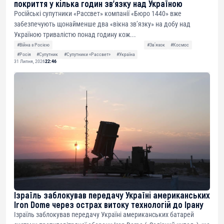
покриття у кілька годин зв’язку над Україною
Російські супутники «Рассвет» компанії «Бюро 1440» вже
забезпечують щонайменше два «вікна зв’язку» на добу над
Україною тривалістю понад годину кож...
#Війна з Росією
#Звʼязок
#Космос
#Росія
#Супутник
#Супутники «Рассвет»
#Україна
31 Липня, 2026
22:46
Ізраїль заблокував передачу Україні американських
Iron Dome через острах витоку технологій до Ірану
Ізраїль заблокував передачу Україні американських батарей