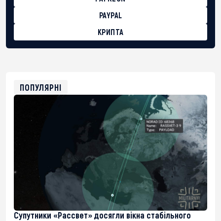
PAYPAL
КРИПТА
BTC
bc1qg0z99m95fte7kj8faa7h2kvnq92wvc53exe8gm
USDT
0x8676644fA7B6d328310283cAC1065Ae01d97CEe7
ETH
0xfD02863D3289416fcF50975c9DFda13623f97758
ПОПУЛЯРНІ
Супутники «Рассвет» досягли вікна стабільного