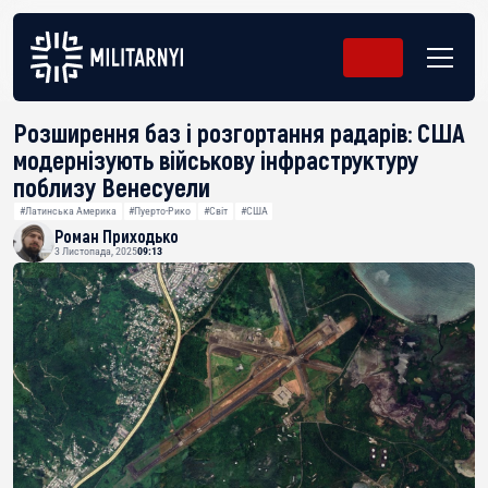
Розширення баз і розгортання радарів: США
модернізують військову інфраструктуру
поблизу Венесуели
#Латинська Америка
#Пуерто-Рико
#Світ
#США
Роман Приходько
3 Листопада, 2025
09:13