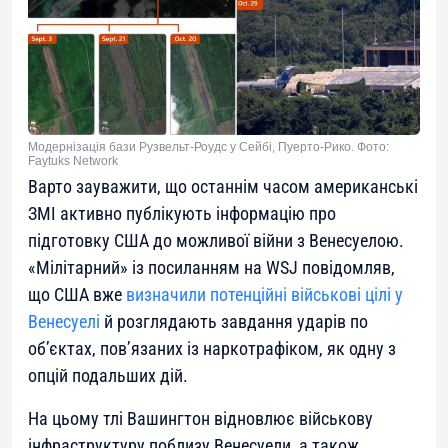
Модернізація бази Рузвельт-Роудс у Сейбі, Пуерто-Рико. Фото:
Faytuks Network
Варто зауважити, що останнім часом американські
ЗМІ активно публікують інформацію про
підготовку США до можливої війни з Венесуелою.
«Мілітарний» із посиланням на
WSJ
повідомляв,
що США вже
визначили потенційні військові цілі у
Венесуелі
й розглядають завдання ударів по
об’єктах, пов’язаних із наркотрафіком, як одну з
опцій подальших дій.
На цьому тлі Вашингтон відновлює військову
інфраструктуру поблизу Венесуели, а також