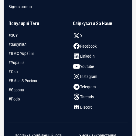
Відеоконтент
Популярні Теги
Слідкувати За Нами
#ЗСУ
X
#Закупівлі
Facebook
#ВМС України
LinkedIn
#Україна
Youtube
#Світ
Instagram
#Війна З Росією
Telegram
#Європа
Threads
#Росія
Discord
Політика конфіденційності
Умови використання