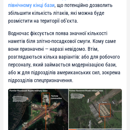
північному кінці бази
, що потенційно дозволить
збільшити кількість літаків, які можна буде
розмістити на території об’єкта.
Водночас фіксується поява значної кількості
наметів біля злітно-посадкової смуги. Кому саме
вони призначені — наразі невідомо. Втім,
розглядаються кілька варіантів: або для робочого
персоналу, який займається модернізацією бази,
або ж для підрозділів американських сил, зокрема
підрозділів спецпризначення.