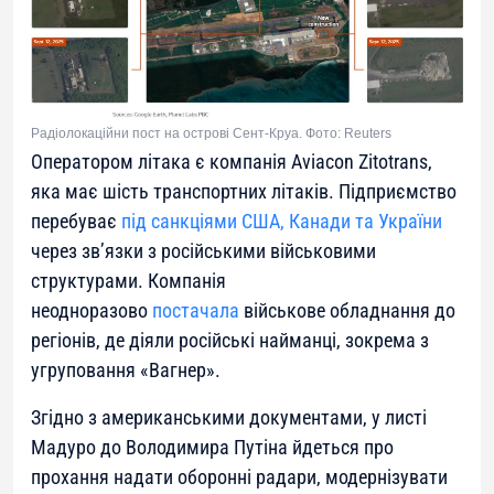
Радіолокаційни пост на острові Сент-Круа. Фото: Reuters
Оператором літака є компанія
Aviacon Zitotrans
,
яка має шість транспортних літаків. Підприємство
перебуває
під санкціями США, Канади та України
через зв’язки з російськими військовими
структурами. Компанія
неодноразово
постачала
військове обладнання до
регіонів, де діяли російські найманці, зокрема з
угруповання «Вагнер».
Згідно з американськими документами, у листі
Мадуро до Володимира Путіна йдеться про
прохання надати оборонні радари, модернізувати