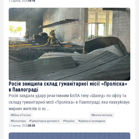
1 Серпня, 2026
19:19
Росія знищила склад гуманітарної місії «Проліска»
в Павлограді
Росія завдала удару реактивним БпЛА типу «Шахед» по офісу та
складу гуманітарної місії «Проліска» в Павлограді, яка евакуйовує
мирних жителів із зо...
#Війна з Росією
#Воєнні злочини
#Волонтери
#Гуманітарна допомога
#Україна
#Цивільні громадяни
1 Серпня, 2026
20:33