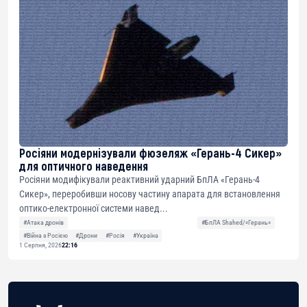
Росіяни модернізували фюзеляж «Герань-4 Сикер»
для оптичного наведення
Росіяни модифікували реактивний ударний БпЛА «Герань-4
Сикер», переробивши носову частину апарата для встановлення
оптико-електронної системи навед...
#Атака дронів
#БпЛА Shahed/«Герань»
#Війна з Росією
#Дрони
#Росія
#Україна
1 Серпня, 2026
22:16