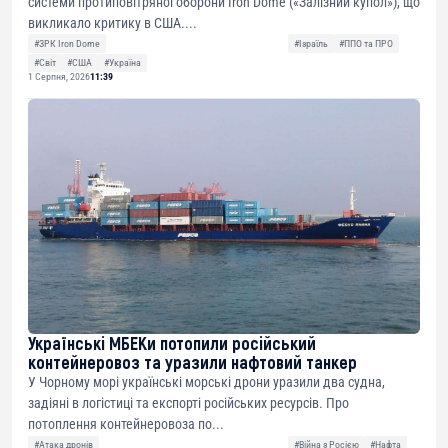
системи протиповітряної оборони Iron Dome («Залізний купол»), що
викликало критику в США....
#ЗРК Iron Dome
#Ізраїль
#ППО та ПРО
#Світ
#США
#Україна
1 Серпня, 2026
11:39
Українські МБЕКи потопили російський
контейнеровоз та уразили нафтовий танкер
У Чорному морі українські морські дрони уразили два судна,
задіяні в логістиці та експорті російських ресурсів. Про
потоплення контейнеровоза по...
#Атака дронів
#Війна з Росією
#Нафта