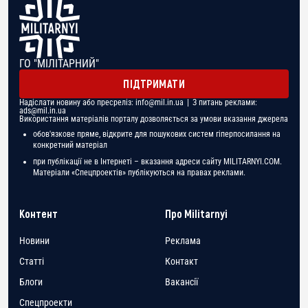
ГО "МІЛІТАРНИЙ"
ПІДТРИМАТИ
Надіслати новину або пресреліз:
info@mil.in.ua
| З питань реклами:
ads@mil.in.ua
Використання матеріалів порталу дозволяється за умови вказання джерела
обов'язкове пряме, відкрите для пошукових систем гіперпосилання на
конкретний матеріал
при публікації не в Інтернеті – вказання адреси сайту MILITARNYI.COM.
Матеріали «Спецпроектів» публікуються на правах реклами.
Контент
Про Militarnyi
Новини
Реклама
Статті
Контакт
Блоги
Вакансії
Спецпроекти