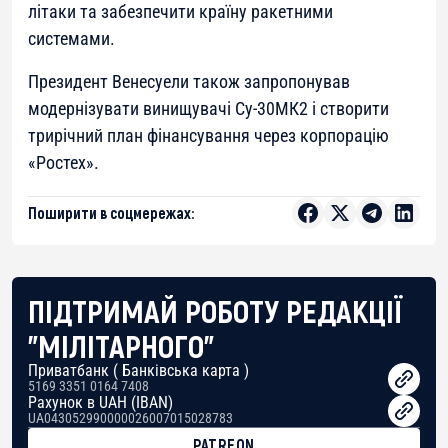
літаки та забезпечити країну ракетними
системами.
Президент Венесуели також запропонував
модернізувати винищувачі Су-30МК2 і створити
трирічний план фінансування через корпорацію
«Ростех».
Поширити в соцмережах:
ПІДТРИМАЙ РОБОТУ РЕДАКЦІЇ
"МІЛІТАРНОГО"
Приватбанк ( Банківська карта )
5169 3351 0164 7408
Рахунок в UAH (IBAN)
UA043052990000026007015028783
PATREON