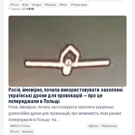
#Росія
#Світ
#Судно
#Україна
#Флот
#Чорне море
1 Серпня, 2026
14:43
Росія, ймовірно, почала використовувати захоплені
українські дрони для провокацій — про це
попереджали в Польщі
Росія, ймовірно, почала застосовувати захоплені українські
далекобійні дрони для провокацій, про можливість яких раніше
попереджали в Польщі. На...
#Війна з Росією
#Дрони
#Провокації
#Росія
#Україна