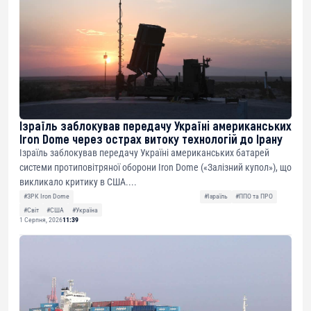
Ізраїль заблокував передачу Україні американських
Iron Dome через острах витоку технологій до Ірану
Ізраїль заблокував передачу Україні американських батарей
системи протиповітряної оборони Iron Dome («Залізний купол»), що
викликало критику в США....
#ЗРК Iron Dome
#Ізраїль
#ППО та ПРО
#Світ
#США
#Україна
1 Серпня, 2026
11:39