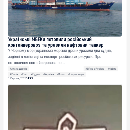
Українські МБЕКи потопили російський
контейнеровоз та уразили нафтовий танкер
У Чорному морі українські морські дрони уразили два судна,
задіяні в логістиці та експорті російських ресурсів. Про
потоплення контейнеровоза по...
#Атака дронів
#Війна з Росією
#Нафта
#Росія
#Світ
#Судно
#Україна
#Флот
#Чорне море
1 Серпня, 2026
14:43