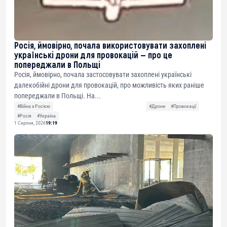
Росія, ймовірно, почала використовувати захоплені
українські дрони для провокацій — про це
попереджали в Польщі
Росія, ймовірно, почала застосовувати захоплені українські
далекобійні дрони для провокацій, про можливість яких раніше
попереджали в Польщі. На...
#Війна з Росією
#Дрони
#Провокації
#Росія
#Україна
1 Серпня, 2026
19:19