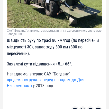
САУ “Богдана” з автоматом заряджання та автоматичною системою
наведення
Швидкість руху по трасі 80 км/год (по пересіченій
місцевості-30), запас ходу 800 км (300 по
пересіченій).
Заявлені кути підвищення +5…+65°.
Нагадаємо, вперше САУ “Богдану”
продемонстрували перед парадом до Дня
Незалежності
у 2018 році.