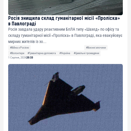
Росія знищила склад гуманітарної місії «Проліска»
в Павлограді
Росія завдала удару реактивним БпЛА типу «Шахед» по офісу та
складу гуманітарної місії «Проліска» в Павлограді, яка евакуйовує
мирних жителів із зо...
#Війна з Росією
#Воєнні злочини
#Волонтери
#Гуманітарна допомога
#Україна
#Цивільні громадяни
1 Серпня, 2026
20:33