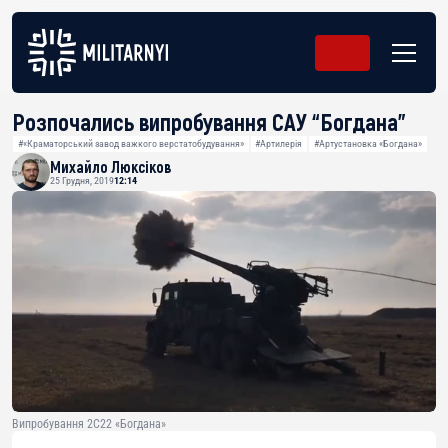
Розпочались випробування САУ “Богдана”
#«Краматорський завод важкого верстатобудування»
#Артилерія
#Артустановка «Богдана»
Михайло Люксіков
25 Грудня, 2019
12:14
Випробування 2С22 «Богдана»