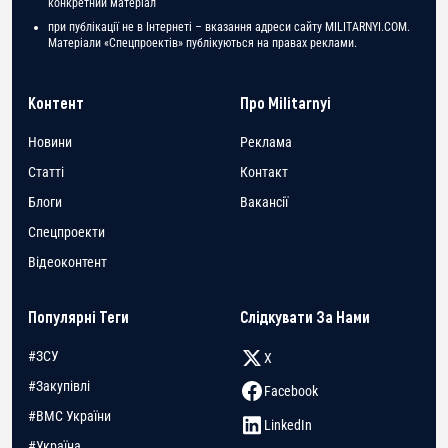
конкретний матеріал
при публікації не в Інтернеті – вказання адреси сайту MILITARNYI.COM.
Матеріали «Спецпроектів» публікуються на правах реклами.
Контент
Про Militarnyi
Новини
Реклама
Статті
Контакт
Блоги
Вакансії
Спецпроекти
Відеоконтент
Популярні Теги
Слідкувати За Нами
#ЗСУ
X
#Закупівлі
Facebook
#ВМС України
LinkedIn
#Україна