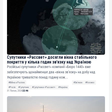
Супутники «Рассвет» досягли вікна стабільного
покриття у кілька годин зв’язку над Україною
Російські супутники «Рассвет» компанії «Бюро 1440» вже
забезпечують щонайменше два «вікна зв’язку» на добу над
Україною тривалістю понад годину кож...
#Війна з Росією
#Звʼязок
#Космос
#Росія
#Супутник
#Супутники «Рассвет»
#Україна
31 Липня, 2026
22:46