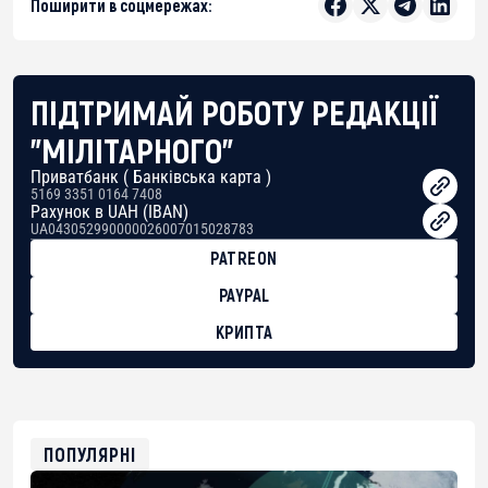
Поширити в соцмережах:
ПІДТРИМАЙ РОБОТУ РЕДАКЦІЇ
"МІЛІТАРНОГО"
Приватбанк ( Банківська карта )
5169 3351 0164 7408
Рахунок в UAH (IBAN)
UA043052990000026007015028783
PATREON
PAYPAL
КРИПТА
BTC
bc1qg0z99m95fte7kj8faa7h2kvnq92wvc53exe8gm
USDT
0x8676644fA7B6d328310283cAC1065Ae01d97CEe7
ETH
0xfD02863D3289416fcF50975c9DFda13623f97758
ПОПУЛЯРНІ