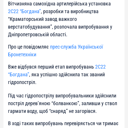
Вітчизняна самохідна артилерійська установка
2С22 “Богдана”
, розробки та виробництва
“Краматорський завод важкого
верстатобудування”, розпочала випробування у
Дніпропетровській області.
Про це повідомляє
прес-служба Української
Бронетехніки
Вже відбувся перший етап випробувань
2С22
“Богдана”
, яка успішно здійснила так званий
гідропостріл.
Під час гідропострілу випробувальники здійснили
постріл дерев’яною “болванкою”, заливши у ствол
гармати воду, щоб “снаряд” не загорівся.
В ході таких випробувань перевіряється чи тримає