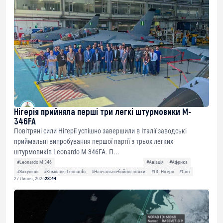
Нігерія прийняла перші три легкі штурмовики M-
346FA
Повітряні сили Нігерії успішно завершили в Італії заводські
приймальні випробування першої партії з трьох легких
штурмовиків Leonardo M-346FA. П...
#Leonardo M-346
#Авіація
#Африка
#Закупівлі
#Компанія Leonardo
#Навчально-бойові літаки
#ПС Нігерії
#Світ
27 Липня, 2026
23:44