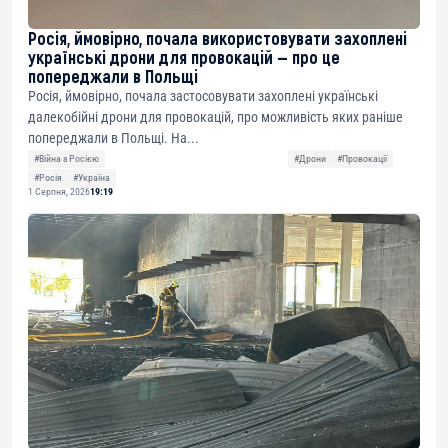
Росія, ймовірно, почала використовувати захоплені
українські дрони для провокацій — про це
попереджали в Польщі
Росія, ймовірно, почала застосовувати захоплені українські
далекобійні дрони для провокацій, про можливість яких раніше
попереджали в Польщі. На...
#Війна з Росією
#Дрони
#Провокації
#Росія
#Україна
1 Серпня, 2026
19:19