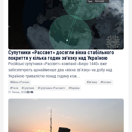
Супутники «Рассвет» досягли вікна стабільного
покриття у кілька годин зв’язку над Україною
Російські супутники «Рассвет» компанії «Бюро 1440» вже
забезпечують щонайменше два «вікна зв’язку» на добу над
Україною тривалістю понад годину кож...
#Війна з Росією
#Звʼязок
#Космос
#Росія
#Супутник
#Супутники «Рассвет»
#Україна
31 Липня, 2026
22:46