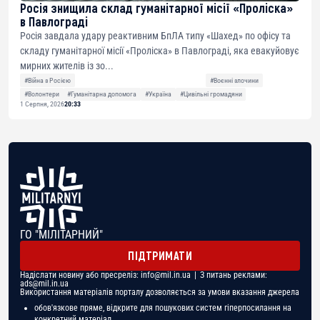
Росія знищила склад гуманітарної місії «Проліска»
в Павлограді
Росія завдала удару реактивним БпЛА типу «Шахед» по офісу та
складу гуманітарної місії «Проліска» в Павлограді, яка евакуйовує
мирних жителів із зо...
#Війна з Росією
#Воєнні злочини
#Волонтери
#Гуманітарна допомога
#Україна
#Цивільні громадяни
1 Серпня, 2026
20:33
ГО "МІЛІТАРНИЙ"
ПІДТРИМАТИ
Надіслати новину або пресреліз:
info@mil.in.ua
| З питань реклами:
ads@mil.in.ua
Використання матеріалів порталу дозволяється за умови вказання джерела
обов'язкове пряме, відкрите для пошукових систем гіперпосилання на
конкретний матеріал