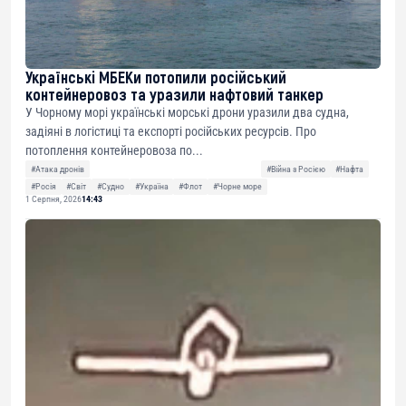
Українські МБЕКи потопили російський
контейнеровоз та уразили нафтовий танкер
У Чорному морі українські морські дрони уразили два судна,
задіяні в логістиці та експорті російських ресурсів. Про
потоплення контейнеровоза по...
#Атака дронів
#Війна з Росією
#Нафта
#Росія
#Світ
#Судно
#Україна
#Флот
#Чорне море
1 Серпня, 2026
14:43