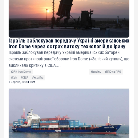
Ізраїль заблокував передачу Україні американських
Iron Dome через острах витоку технологій до Ірану
Ізраїль заблокував передачу Україні американських батарей
системи протиповітряної оборони Iron Dome («Залізний купол»), що
викликало критику в США....
#ЗРК Iron Dome
#Ізраїль
#ППО та ПРО
#Світ
#США
#Україна
1 Серпня, 2026
11:39