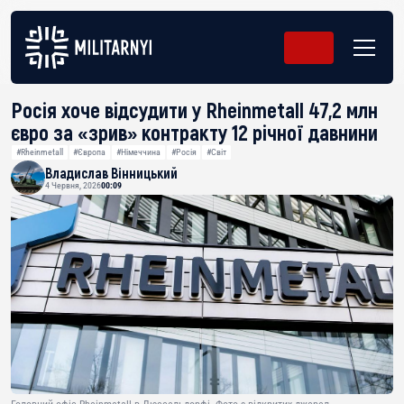
Росія хоче відсудити у Rheinmetall 47,2 млн
євро за «зрив» контракту 12 річної давнини
#Rheinmetall
#Європа
#Німеччина
#Росія
#Світ
Владислав Вінницький
4 Червня, 2026
00:09