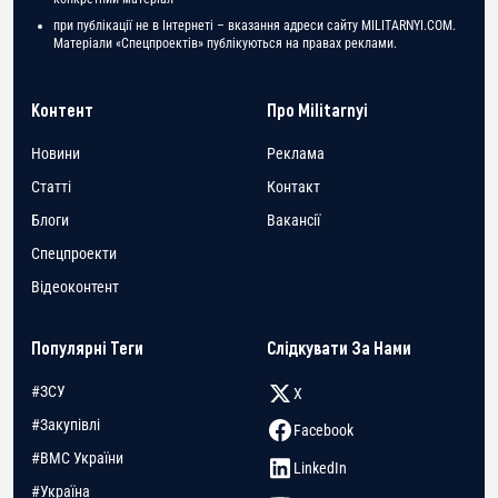
при публікації не в Інтернеті – вказання адреси сайту MILITARNYI.COM.
Матеріали «Спецпроектів» публікуються на правах реклами.
Контент
Про Militarnyi
Новини
Реклама
Статті
Контакт
Блоги
Вакансії
Спецпроекти
Відеоконтент
Популярні Теги
Слідкувати За Нами
#ЗСУ
X
#Закупівлі
Facebook
#ВМС України
LinkedIn
#Україна