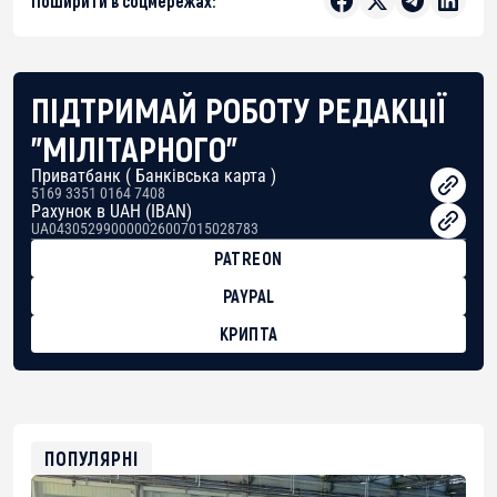
Поширити в соцмережах:
ПІДТРИМАЙ РОБОТУ РЕДАКЦІЇ
"МІЛІТАРНОГО"
Приватбанк ( Банківська карта )
5169 3351 0164 7408
Рахунок в UAH (IBAN)
UA043052990000026007015028783
PATREON
PAYPAL
КРИПТА
BTC
bc1qg0z99m95fte7kj8faa7h2kvnq92wvc53exe8gm
USDT
0x8676644fA7B6d328310283cAC1065Ae01d97CEe7
ETH
0xfD02863D3289416fcF50975c9DFda13623f97758
ПОПУЛЯРНІ