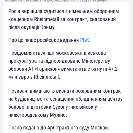
Головний офіс Rheinmetall в Дюссельдорфі. Фото з відкритих джерел.
Росія вирішила судитися з німецьким оборонним
концерном Rheinmetall за контракт, скасований
після окупації Криму.
Про це пише російське видання
РБК
.
Повідомляється, що московська військова
прокуратура та підпорядковане Міністерству
оборони АТ «Гарнизон» вимагають стягнути 47,2
млн євро з Rheinmetall.
Позивачі вимагають визнати розірваним контракт
на будівництво та оснащення обладнанням центру
бойової підготовки Сухопутних військ у
нижегородському Муліно.
Позов подано до Арбітражного суду Москви.