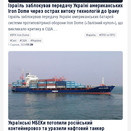
Ізраїль заблокував передачу Україні американських
Iron Dome через острах витоку технологій до Ірану
Ізраїль заблокував передачу Україні американських батарей
системи протиповітряної оборони Iron Dome («Залізний купол»), що
викликало критику в США....
#ЗРК Iron Dome
#Ізраїль
#ППО та ПРО
#Світ
#США
#Україна
1 Серпня, 2026
11:39
Українські МБЕКи потопили російський
контейнеровоз та уразили нафтовий танкер