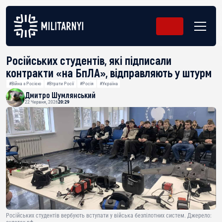
Російських студентів, які підписали
контракти «на БпЛА», відправляють у штурм
#Війна з Росією
#Втрати Росії
#Росія
#Україна
Дмитро Шумлянський
22 Червня, 2026
20:29
Російських студентів вербують вступати у війська безпілотних систем. Джерело: