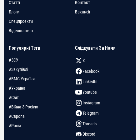
Статті
Контакт
Блоги
Вакансії
Спецпроекти
Відеоконтент
Популярні Теги
Слідкувати За Нами
#ЗСУ
X
#Закупівлі
Facebook
#ВМС України
LinkedIn
#Україна
Youtube
#Світ
Instagram
#Війна З Росією
Telegram
#Європа
Threads
#Росія
Discord