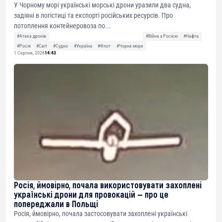
У Чорному морі українські морські дрони уразили два судна,
задіяні в логістиці та експорті російських ресурсів. Про
потоплення контейнеровоза по...
#Атака дронів
#Війна з Росією
#Нафта
#Росія
#Світ
#Судно
#Україна
#Флот
#Чорне море
1 Серпня, 2026
14:43
Росія, ймовірно, почала використовувати захоплені
українські дрони для провокацій — про це
попереджали в Польщі
Росія, ймовірно, почала застосовувати захоплені українські