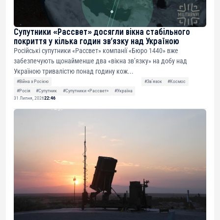
Супутники «Рассвет» досягли вікна стабільного
покриття у кілька годин зв’язку над Україною
Російські супутники «Рассвет» компанії «Бюро 1440» вже
забезпечують щонайменше два «вікна зв’язку» на добу над
Україною тривалістю понад годину кож...
#Війна з Росією
#Звʼязок
#Космос
#Росія
#Супутник
#Супутники «Рассвет»
#Україна
31 Липня, 2026
22:46