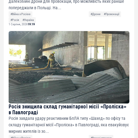
далекобійні дрони для провокацій, про можливість яких раніше
попереджали в Польщі. На...
#Війна з Росією
#Дрони
#Провокації
#Росія
#Україна
1 Серпня, 2026
19:19
Росія знищила склад гуманітарної місії «Проліска»
в Павлограді
Росія завдала удару реактивним БпЛА типу «Шахед» по офісу та
складу гуманітарної місії «Проліска» в Павлограді, яка евакуйовує
мирних жителів із зо...
#Війна з Росією
#Воєнні злочини