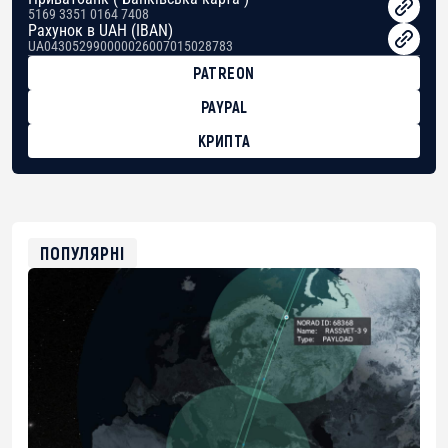
5169 3351 0164 7408
Рахунок в UAH (IBAN)
UA043052990000026007015028783
PATREON
PAYPAL
КРИПТА
BTC
bc1qg0z99m95fte7kj8faa7h2kvnq92wvc53exe8gm
USDT
0x8676644fA7B6d328310283cAC1065Ae01d97CEe7
ETH
0xfD02863D3289416fcF50975c9DFda13623f97758
ПОПУЛЯРНІ