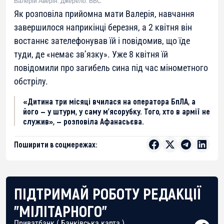
Валерій Аверін. Джерело: ВВС
Як розповіла прийомна мати Валерія, навчання
завершилося наприкінці березня, а 2 квітня він
востаннє зателефонував їй і повідомив, що їде
туди, де «немає зв’язку». Уже 8 квітня їй
повідомили про загибель сина під час мінометного
обстрілу.
«Дитина три місяці вчилася на оператора БпЛА, а
його — у штурм, у саму м’ясорубку. Того, хто в армії не
служив», — розповіла Афанасьєва.
Поширити в соцмережах:
ПІДТРИМАЙ РОБОТУ РЕДАКЦІЇ
"МІЛІТАРНОГО"
Приватбанк ( Банківська карта )