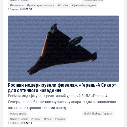
#Волонтери
#Гуманітарна допомога
#Україна
#Цивільні громадяни
1 Серпня, 2026
20:33
Росіяни модернізували фюзеляж «Герань-4 Сикер»
для оптичного наведення
Росіяни модифікували реактивний ударний БпЛА «Герань-4
Сикер», переробивши носову частину апарата для встановлення
оптико-електронної системи навед...
#Атака дронів
#БпЛА Shahed/«Герань»
#Війна з Росією
#Дрони
#Росія
#Україна
1 Серпня, 2026
22:16