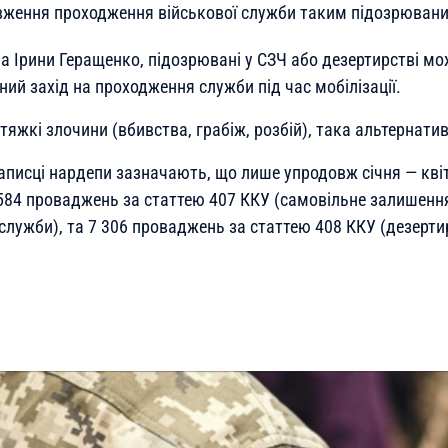
ження проходження військової служби таким підозрюван
а Ірини Геращенко, підозрювані у СЗЧ або дезертирстві м
ний захід на проходження служби під час мобілізації.
тяжкі злочини (вбивства, грабіж, розбій), така альтернат
аписці нардепи зазначають, що лише упродовж січня — кві
584 проваджень за статтею 407 ККУ (самовільне залишення
служби), та 7 306 проваджень за статтею 408 ККУ (дезерти