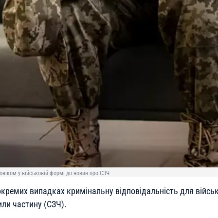
овіком у військовій формі до новин про СЗЧ
окремих випадках кримінальну відповідальність для військ
ли частину (СЗЧ).