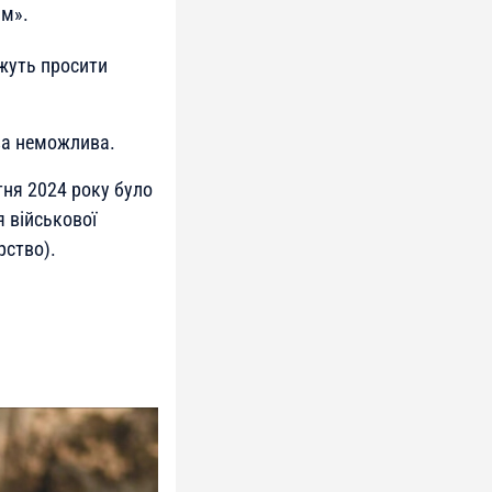
им».
ожуть просити
ива неможлива.
тня 2024 року було
 військової
рство).