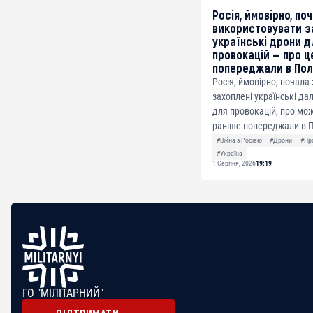
Росія, ймовірно, по
використовувати з
українські дрони д
провокацій — про ц
попереджали в По
Росія, ймовірно, почала
захоплені українські да
для провокацій, про мож
раніше попереджали в П
#Війна з Росією
#Дрони
#Пр
#Україна
1 Серпня, 2026
19:19
ГО "МІЛІТАРНИЙ"