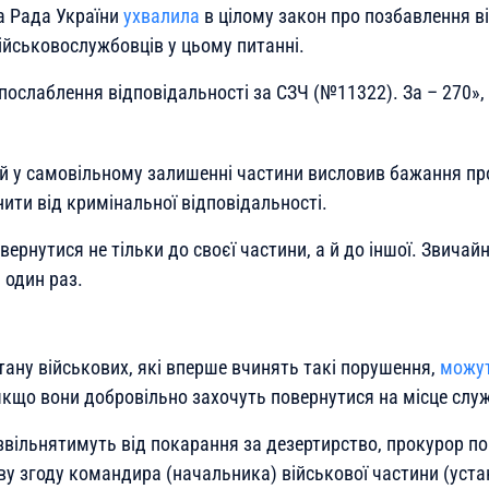
а Рада України
ухвалила
в цілому закон про позбавлення в
ійськовослужбовців у цьому питанні.
послаблення відповідальності за СЗЧ (№11322). За – 270
»,
 у самовільному залишенні частини висловив бажання пр
ити від кримінальної відповідальності.
рнутися не тільки до своєї частини, а й до іншої. Звичайн
 один раз.
тану військових, які вперше вчинять такі порушення,
можут
 якщо вони добровільно захочуть повернутися на місце слу
звільнятимуть від покарання за дезертирство, прокурор п
у згоду командира (начальника) військової частини (уста