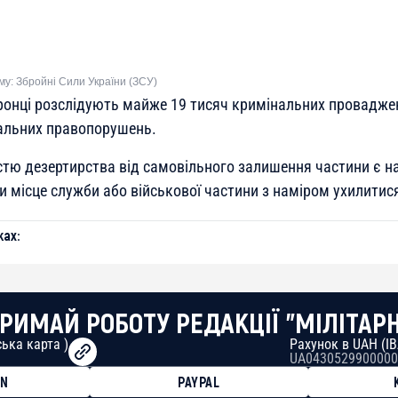
му: Збройні Сили України (ЗСУ)
онці розслідують майже 19 тисяч кримінальних провадже
альних правопорушень.
стю дезертирства від самовільного залишення частини є н
 місце служби або військової частини з наміром ухилитися
ах:
РИМАЙ РОБОТУ РЕДАКЦІЇ "МІЛІТАР
ька карта )
Рахунок в UAH (I
UA0430529900000
ON
PAYPAL