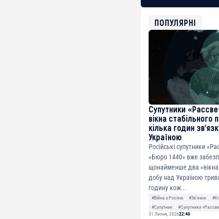
BTC
bc1qg0z99m95fte7kj
USDT
ПОПУЛЯРНІ
0x8676644fA7B6d32
ETH
0xfD02863D3289416f
Супутники «Рассве
вікна стабільного 
кілька годин зв’яз
Україною
Російські супутники «Ра
«Бюро 1440» вже забез
щонайменше два «вікна 
добу над Україною трив
годину кож...
#Війна з Росією
#Звʼязок
#К
#Супутник
#Супутники «Рассв
31 Липня, 2026
22:46