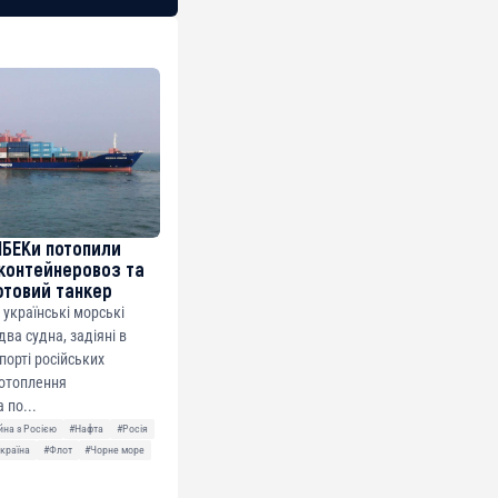
МБЕКи потопили
контейнеровоз та
фтовий танкер
 українські морські
ва судна, задіяні в
спорті російських
потоплення
 по...
йна з Росією
#Нафта
#Росія
країна
#Флот
#Чорне море