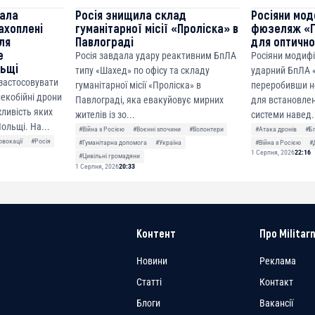
чала
Росія знищила склад
Росіяни мод
ахоплені
гуманітарної місії «Проліска» в
фюзеляж «Г
ля
Павлограді
для оптично
е
Росія завдала удару реактивним БпЛА
Росіяни модиф
льщі
типу «Шахед» по офісу та складу
ударний БпЛА «
 застосовувати
гуманітарної місії «Проліска» в
переробивши н
лекобійні дрони
Павлограді, яка евакуйовує мирних
для встановлен
ливість яких
жителів із зо...
системи навед.
ольщі. На...
#Війна з Росією
#Воєнні злочини
#Волонтери
#Атака дронів
#Б
овокації
#Росія
#Гуманітарна допомога
#Україна
#Війна з Росією
#
1 Серпня, 2026
22:16
#Цивільні громадяни
1 Серпня, 2026
20:33
Контент
Про Militarn
Новини
Реклама
Статті
Контакт
Блоги
Вакансії