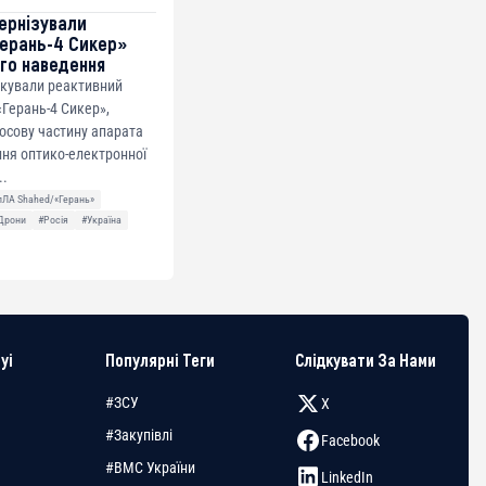
ернізували
ерань-4 Сикер»
го наведення
ікували реактивний
Герань-4 Сикер»,
осову частину апарата
ня оптико-електронної
..
пЛА Shahed/«Герань»
Дрони
#Росія
#Україна
yi
Популярні Теги
Слідкувати За Нами
#ЗСУ
X
#Закупівлі
Facebook
#ВМС України
LinkedIn