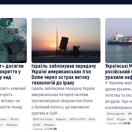
8faa7h2kvnq92wvc53exe8gm
8310283cAC1065Ae01d97CEe7
cF50975c9DFda13623f97758
т» досягли
Ізраїль заблокував передачу
Українські 
покриття у
Україні американських Iron
російський 
ку над
Dome через острах витоку
уразили на
технологій до Ірану
У Чорному морі
ссвет» компанії
Ізраїль заблокував передачу Україні
дрони уразили д
печують
американських батарей системи
логістиці та ек
зв’язку» на
протиповітряної оборони Iron Dome
ресурсів. Про 
алістю понад
(«Залізний купол»), що викликало
контейнеровоза
критику в США....
#Атака дронів
#Ві
осмос
#Росія
#ЗРК Iron Dome
#Ізраїль
#ППО та ПРО
#Світ
#Світ
#Судно
#У
1 Серпня, 2026
14:43
ет»
#Україна
#США
#Україна
1 Серпня, 2026
11:39