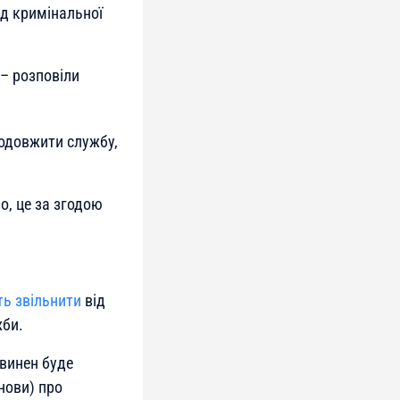
ід кримінальної
 – розповіли
одовжити службу,
о, це за згодою
ь звільнити
від
жби.
овинен буде
нови) про