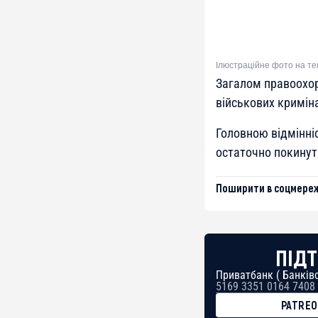
Ілюстраційне фото на те
Загалом правоохор
військових кримін
Головною відмінні
остаточно покинути
Поширити в соцмереж
ПІДТ
Приватбанк ( Банківс
5169 3351 0164 7408
PATRE