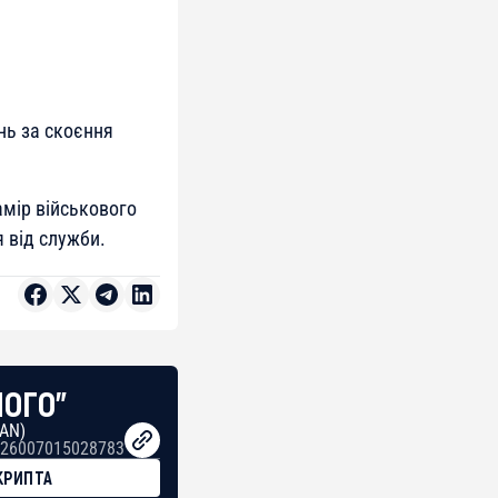
нь за скоєння
амір військового
 від служби.
НОГО"
BAN)
26007015028783
КРИПТА